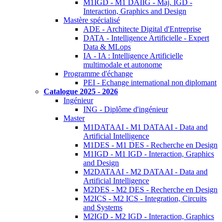
M1IGD - M1 DAIIG - Maj. IGD -
Interaction, Graphics and Design
Mastère spécialisé
ADE - Architecte Digital d'Entreprise
DATA - Intelligence Artificielle - Expert
Data & MLops
IA - IA : Intelligence Artificielle
multimodale et autonome
Programme d'échange
PEI - Echange international non diplomant
Catalogue 2025 - 2026
Ingénieur
ING - Diplôme d'ingénieur
Master
M1DATAAI - M1 DATAAI - Data and
Artificial Intelligence
M1DES - M1 DES - Recherche en Design
M1IGD - M1 IGD - Interaction, Graphics
and Design
M2DATAAI - M2 DATAAI - Data and
Artificial Intelligence
M2DES - M2 DES - Recherche en Design
M2ICS - M2 ICS - Integration, Circuits
and Systems
M2IGD - M2 IGD - Interaction, Graphics