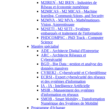
M2IREN - M2 IREN - Industries de
Réseau et économie numérique
M2MICAS - M2 MICAS - Machine
learnIng, CommunicAtions, and Security
M2MVA - M2 MVA - Mathématiques,
Vision, Apprentissage
M2SETI - M2 SETI - Systèmes
embarqués et traitement de l'information
PHDCOMPSC - PhD Track - Computer
Science
Mastère spécialisé
ADE - Architecte Digital d'Entreprise
ARC - Architecte Réseaux et
Cybersécurité
BGD - Big Data : gestion et analyse des
données massives
CYBER2 - Cybersécurité et Cyberdéfense
ECRSI - Expert cybersécurité des réseaux
et des systèmes d'information
IA - IA : Intelligence Artificielle
MSIR - Management des systèmes
d'information en réseaux
SMOB - Smart Mobility - Transformation
Numérique des Systèmes de Mobilité
Programme d'échange