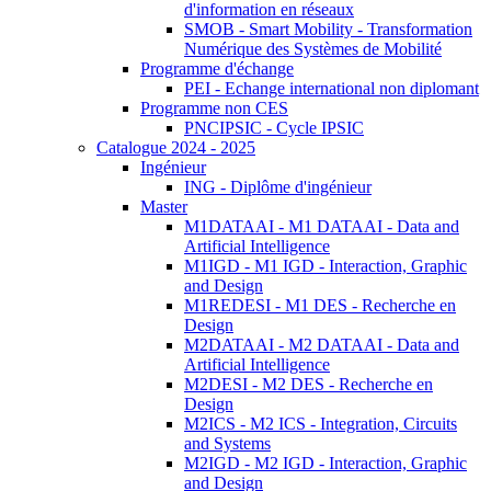
d'information en réseaux
SMOB - Smart Mobility - Transformation
Numérique des Systèmes de Mobilité
Programme d'échange
PEI - Echange international non diplomant
Programme non CES
PNCIPSIC - Cycle IPSIC
Catalogue 2024 - 2025
Ingénieur
ING - Diplôme d'ingénieur
Master
M1DATAAI - M1 DATAAI - Data and
Artificial Intelligence
M1IGD - M1 IGD - Interaction, Graphic
and Design
M1REDESI - M1 DES - Recherche en
Design
M2DATAAI - M2 DATAAI - Data and
Artificial Intelligence
M2DESI - M2 DES - Recherche en
Design
M2ICS - M2 ICS - Integration, Circuits
and Systems
M2IGD - M2 IGD - Interaction, Graphic
and Design