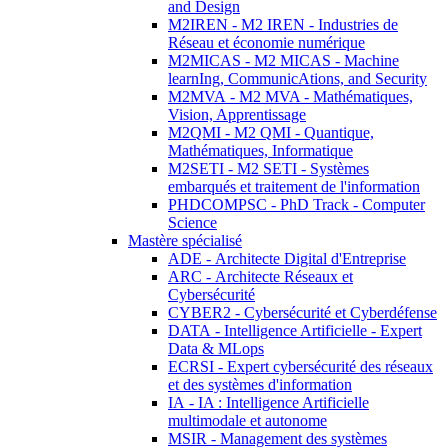
and Design
M2IREN - M2 IREN - Industries de
Réseau et économie numérique
M2MICAS - M2 MICAS - Machine
learnIng, CommunicAtions, and Security
M2MVA - M2 MVA - Mathématiques,
Vision, Apprentissage
M2QMI - M2 QMI - Quantique,
Mathématiques, Informatique
M2SETI - M2 SETI - Systèmes
embarqués et traitement de l'information
PHDCOMPSC - PhD Track - Computer
Science
Mastère spécialisé
ADE - Architecte Digital d'Entreprise
ARC - Architecte Réseaux et
Cybersécurité
CYBER2 - Cybersécurité et Cyberdéfense
DATA - Intelligence Artificielle - Expert
Data & MLops
ECRSI - Expert cybersécurité des réseaux
et des systèmes d'information
IA - IA : Intelligence Artificielle
multimodale et autonome
MSIR - Management des systèmes