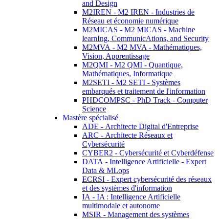
and Design
M2IREN - M2 IREN - Industries de
Réseau et économie numérique
M2MICAS - M2 MICAS - Machine
learnIng, CommunicAtions, and Security
M2MVA - M2 MVA - Mathématiques,
Vision, Apprentissage
M2QMI - M2 QMI - Quantique,
Mathématiques, Informatique
M2SETI - M2 SETI - Systèmes
embarqués et traitement de l'information
PHDCOMPSC - PhD Track - Computer
Science
Mastère spécialisé
ADE - Architecte Digital d'Entreprise
ARC - Architecte Réseaux et
Cybersécurité
CYBER2 - Cybersécurité et Cyberdéfense
DATA - Intelligence Artificielle - Expert
Data & MLops
ECRSI - Expert cybersécurité des réseaux
et des systèmes d'information
IA - IA : Intelligence Artificielle
multimodale et autonome
MSIR - Management des systèmes