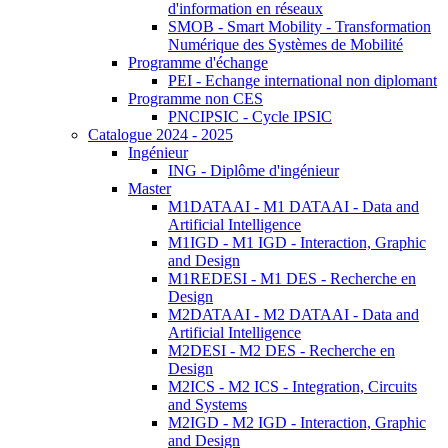
d'information en réseaux
SMOB - Smart Mobility - Transformation
Numérique des Systèmes de Mobilité
Programme d'échange
PEI - Echange international non diplomant
Programme non CES
PNCIPSIC - Cycle IPSIC
Catalogue 2024 - 2025
Ingénieur
ING - Diplôme d'ingénieur
Master
M1DATAAI - M1 DATAAI - Data and
Artificial Intelligence
M1IGD - M1 IGD - Interaction, Graphic
and Design
M1REDESI - M1 DES - Recherche en
Design
M2DATAAI - M2 DATAAI - Data and
Artificial Intelligence
M2DESI - M2 DES - Recherche en
Design
M2ICS - M2 ICS - Integration, Circuits
and Systems
M2IGD - M2 IGD - Interaction, Graphic
and Design