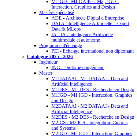
M1IGD - M1 DAIIG - Maj. IGD -
Interaction, Graphics and Design
Mastère spécialisé
ADE - Architecte Digital d'Entreprise
DATA - Intelligence Artificielle - Expert
Data & MLops
IA - IA : Intelligence Artificielle
multimodale et autonome
Programme d'échange
PEI - Echange international non diplomant
Catalogue 2025 - 2026
Ingénieur
ING - Diplôme d'ingénieur
Master
M1DATAAI - M1 DATAAI - Data and
Artificial Intelligence
M1DES - M1 DES - Recherche en Design
M1IGD - M1 IGD - Interaction, Graphics
and Design
M2DATAAI - M2 DATAAI - Data and
Artificial Intelligence
M2DES - M2 DES - Recherche en Design
M2ICS - M2 ICS - Integration, Circuits
and Systems
M2IGD - M2 IGD - Interaction, Graphics