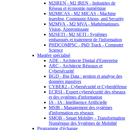
M2IREN - M2 IREN - Industries de
Réseau et économie numérique
M2MICAS - M2 MICAS - Machine
learnIng, CommunicAtions, and Security
M2MVA - M2 MVA - Mathématiques,
Vision, Apprentissage
M2SETI - M2 SETI - Systèmes
embarqués et traitement de l'information
PHDCOMPSC - PhD Track - Computer
Science
Mastère spécialisé
ADE - Architecte Digital d'Entreprise
ARC - Architecte Réseaux et
Cybersécurité
BGD - Big Data : gestion et analyse des
données massives
CYBER2 - Cybersécurité et Cyberdéfense
ECRSI - Expert cybersécurité des réseaux
et des systèmes d'information
IA - IA : Intelligence Artificielle
MSIR - Management des systèmes
d'information en réseaux
SMOB - Smart Mobility - Transformation
Numérique des Systèmes de Mobilité
Programme d'échange