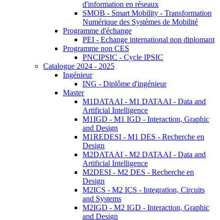
d'information en réseaux
SMOB - Smart Mobility - Transformation
Numérique des Systèmes de Mobilité
Programme d'échange
PEI - Echange international non diplomant
Programme non CES
PNCIPSIC - Cycle IPSIC
Catalogue 2024 - 2025
Ingénieur
ING - Diplôme d'ingénieur
Master
M1DATAAI - M1 DATAAI - Data and
Artificial Intelligence
M1IGD - M1 IGD - Interaction, Graphic
and Design
M1REDESI - M1 DES - Recherche en
Design
M2DATAAI - M2 DATAAI - Data and
Artificial Intelligence
M2DESI - M2 DES - Recherche en
Design
M2ICS - M2 ICS - Integration, Circuits
and Systems
M2IGD - M2 IGD - Interaction, Graphic
and Design