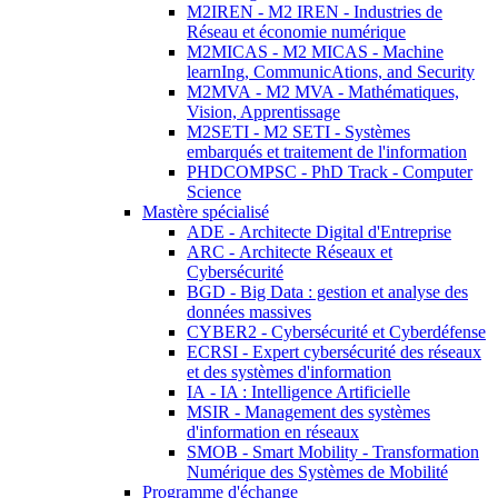
M2IREN - M2 IREN - Industries de
Réseau et économie numérique
M2MICAS - M2 MICAS - Machine
learnIng, CommunicAtions, and Security
M2MVA - M2 MVA - Mathématiques,
Vision, Apprentissage
M2SETI - M2 SETI - Systèmes
embarqués et traitement de l'information
PHDCOMPSC - PhD Track - Computer
Science
Mastère spécialisé
ADE - Architecte Digital d'Entreprise
ARC - Architecte Réseaux et
Cybersécurité
BGD - Big Data : gestion et analyse des
données massives
CYBER2 - Cybersécurité et Cyberdéfense
ECRSI - Expert cybersécurité des réseaux
et des systèmes d'information
IA - IA : Intelligence Artificielle
MSIR - Management des systèmes
d'information en réseaux
SMOB - Smart Mobility - Transformation
Numérique des Systèmes de Mobilité
Programme d'échange