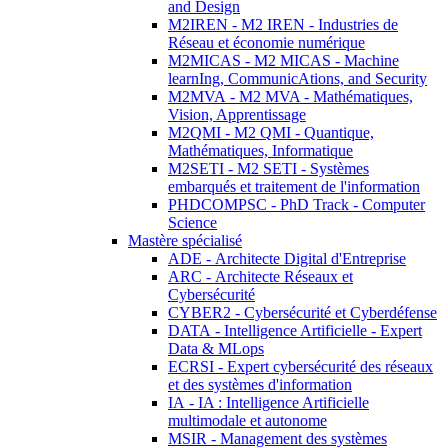
and Design
M2IREN - M2 IREN - Industries de
Réseau et économie numérique
M2MICAS - M2 MICAS - Machine
learnIng, CommunicAtions, and Security
M2MVA - M2 MVA - Mathématiques,
Vision, Apprentissage
M2QMI - M2 QMI - Quantique,
Mathématiques, Informatique
M2SETI - M2 SETI - Systèmes
embarqués et traitement de l'information
PHDCOMPSC - PhD Track - Computer
Science
Mastère spécialisé
ADE - Architecte Digital d'Entreprise
ARC - Architecte Réseaux et
Cybersécurité
CYBER2 - Cybersécurité et Cyberdéfense
DATA - Intelligence Artificielle - Expert
Data & MLops
ECRSI - Expert cybersécurité des réseaux
et des systèmes d'information
IA - IA : Intelligence Artificielle
multimodale et autonome
MSIR - Management des systèmes