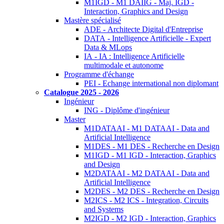
M1IGD - M1 DAIIG - Maj. IGD -
Interaction, Graphics and Design
Mastère spécialisé
ADE - Architecte Digital d'Entreprise
DATA - Intelligence Artificielle - Expert
Data & MLops
IA - IA : Intelligence Artificielle
multimodale et autonome
Programme d'échange
PEI - Echange international non diplomant
Catalogue 2025 - 2026
Ingénieur
ING - Diplôme d'ingénieur
Master
M1DATAAI - M1 DATAAI - Data and
Artificial Intelligence
M1DES - M1 DES - Recherche en Design
M1IGD - M1 IGD - Interaction, Graphics
and Design
M2DATAAI - M2 DATAAI - Data and
Artificial Intelligence
M2DES - M2 DES - Recherche en Design
M2ICS - M2 ICS - Integration, Circuits
and Systems
M2IGD - M2 IGD - Interaction, Graphics