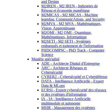
and Design
M2IREN - M2 IREN - Industries de
Réseau et économie numérique
M2MICAS - M2 MICAS - Machine
learnIng, CommunicAtions, and Security
M2MVA - M2 MVA - Mathématiques,
Vision, Apprentissage
M2QMI - M2 QMI - Quantique,
Mathématiques, Informatique
M2SETI - M2 SETI - Systèmes
embarqués et traitement de l'information
PHDCOMPSC - PhD Track - Computer
Science
Mastère spécialisé
ADE - Architecte Digital d'Entreprise
ARC - Architecte Réseaux et
Cybersécurité
CYBER2 - Cybersécurité et Cyberdéfense
DATA - Intelligence Artificielle - Expert
Data & MLops
ECRSI - Expert cybersécurité des réseaux
et des systèmes d'information
IA - IA : Intelligence Artificielle
multimodale et autonome
MSIR - Management des systèmes