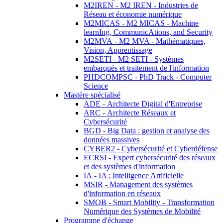
M2IREN - M2 IREN - Industries de
Réseau et économie numérique
M2MICAS - M2 MICAS - Machine
learnIng, CommunicAtions, and Security
M2MVA - M2 MVA - Mathématiques,
Vision, Apprentissage
M2SETI - M2 SETI - Systèmes
embarqués et traitement de l'information
PHDCOMPSC - PhD Track - Computer
Science
Mastère spécialisé
ADE - Architecte Digital d'Entreprise
ARC - Architecte Réseaux et
Cybersécurité
BGD - Big Data : gestion et analyse des
données massives
CYBER2 - Cybersécurité et Cyberdéfense
ECRSI - Expert cybersécurité des réseaux
et des systèmes d'information
IA - IA : Intelligence Artificielle
MSIR - Management des systèmes
d'information en réseaux
SMOB - Smart Mobility - Transformation
Numérique des Systèmes de Mobilité
Programme d'échange