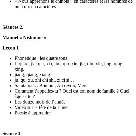
« Nous apprenons le chinois » en caractères et les nombres de
un à dix en caractères
Séances 2.
Manuel « Nishuone »
Leçon 1
Phonétique : les quatre tons
Ji qi, xi, jia, qia, xia, jiu , qiu ,xiu, jin, qin, xin, jing, qing,
xing,
jiang, qiang, xiang
ju, qu, xu, zhi chi shi, zi ci si…
Salutations : Bonjour, Au revoir, Merci
Comment t’appelles-tu ? Quel est ton nom de famille ? Quel
âge as-tu ?
Les douze mois de l’année
Vidéo sur la fête de la Lune
Poésie à apprendre
Séance 3