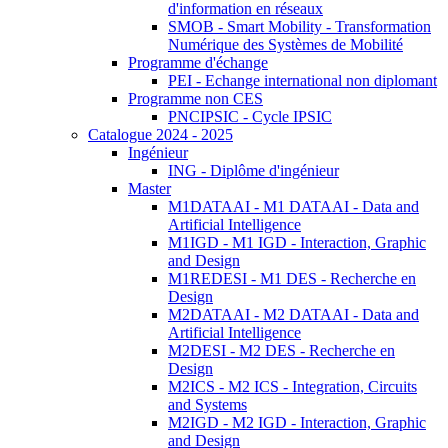
d'information en réseaux
SMOB - Smart Mobility - Transformation
Numérique des Systèmes de Mobilité
Programme d'échange
PEI - Echange international non diplomant
Programme non CES
PNCIPSIC - Cycle IPSIC
Catalogue 2024 - 2025
Ingénieur
ING - Diplôme d'ingénieur
Master
M1DATAAI - M1 DATAAI - Data and
Artificial Intelligence
M1IGD - M1 IGD - Interaction, Graphic
and Design
M1REDESI - M1 DES - Recherche en
Design
M2DATAAI - M2 DATAAI - Data and
Artificial Intelligence
M2DESI - M2 DES - Recherche en
Design
M2ICS - M2 ICS - Integration, Circuits
and Systems
M2IGD - M2 IGD - Interaction, Graphic
and Design