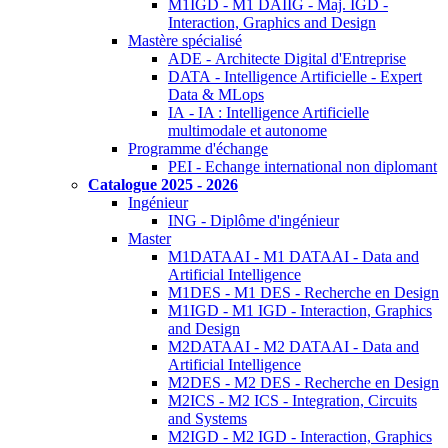
M1IGD - M1 DAIIG - Maj. IGD -
Interaction, Graphics and Design
Mastère spécialisé
ADE - Architecte Digital d'Entreprise
DATA - Intelligence Artificielle - Expert
Data & MLops
IA - IA : Intelligence Artificielle
multimodale et autonome
Programme d'échange
PEI - Echange international non diplomant
Catalogue 2025 - 2026
Ingénieur
ING - Diplôme d'ingénieur
Master
M1DATAAI - M1 DATAAI - Data and
Artificial Intelligence
M1DES - M1 DES - Recherche en Design
M1IGD - M1 IGD - Interaction, Graphics
and Design
M2DATAAI - M2 DATAAI - Data and
Artificial Intelligence
M2DES - M2 DES - Recherche en Design
M2ICS - M2 ICS - Integration, Circuits
and Systems
M2IGD - M2 IGD - Interaction, Graphics