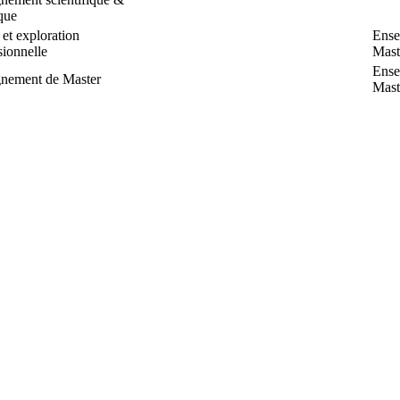
que
 et exploration
Ense
sionnelle
Mast
Ense
gnement de Master
Mast