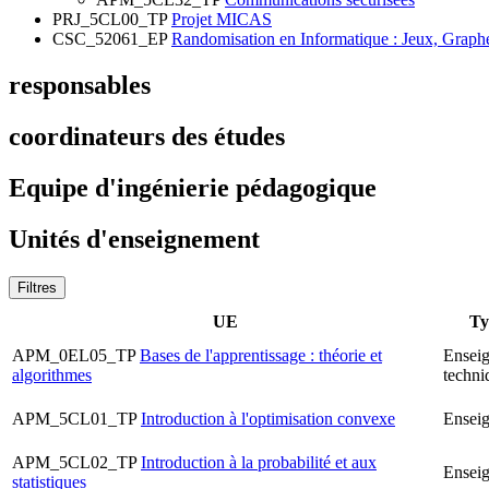
PRJ_5CL00_TP
Projet MICAS
CSC_52061_EP
Randomisation en Informatique : Jeux, Graph
responsables
coordinateurs des études
Equipe d'ingénierie pédagogique
Unités d'enseignement
Filtres
UE
Ty
APM_0EL05_TP
Bases de l'apprentissage : théorie et
Enseig
algorithmes
techni
APM_5CL01_TP
Introduction à l'optimisation convexe
Ensei
APM_5CL02_TP
Introduction à la probabilité et aux
Ensei
statistiques