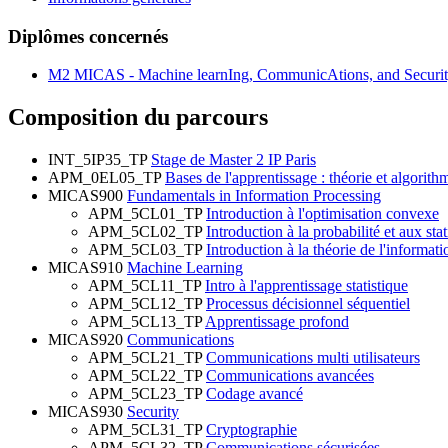
Diplômes concernés
M2 MICAS - Machine learnIng, CommunicAtions, and Securi
Composition du parcours
INT_5IP35_TP
Stage de Master 2 IP Paris
APM_0EL05_TP
Bases de l'apprentissage : théorie et algorith
MICAS900
Fundamentals in Information Processing
APM_5CL01_TP
Introduction à l'optimisation convexe
APM_5CL02_TP
Introduction à la probabilité et aux stat
APM_5CL03_TP
Introduction à la théorie de l'informat
MICAS910
Machine Learning
APM_5CL11_TP
Intro à l'apprentissage statistique
APM_5CL12_TP
Processus décisionnel séquentiel
APM_5CL13_TP
Apprentissage profond
MICAS920
Communications
APM_5CL21_TP
Communications multi utilisateurs
APM_5CL22_TP
Communications avancées
APM_5CL23_TP
Codage avancé
MICAS930
Security
APM_5CL31_TP
Cryptographie
APM_5CL32_TP
Communications sécurisées