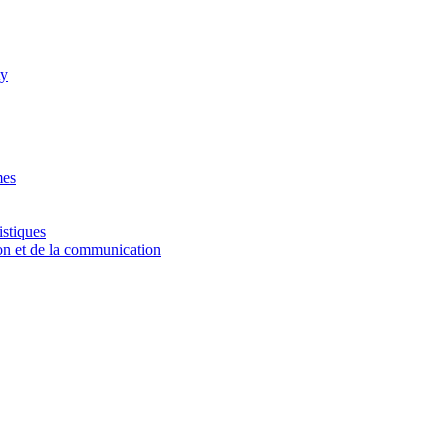
ty
mes
istiques
ion et de la communication