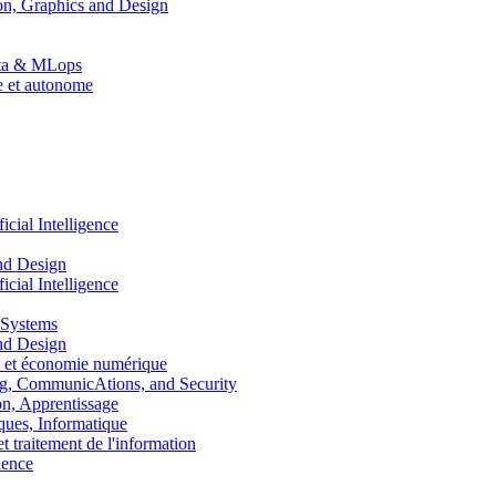
n, Graphics and Design
Data & MLops
le et autonome
ial Intelligence
nd Design
ial Intelligence
 Systems
nd Design
 et économie numérique
, CommunicAtions, and Security
, Apprentissage
ues, Informatique
traitement de l'information
ence