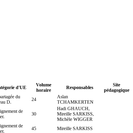
Volume
Site
tégorie d'UE
Responsables
horaire
pédagogique
artagée du
Aslan
24
eau D.
TCHAMKERTEN
Hadi GHAUCH,
ignement de
30
Mireille SARKISS,
er.
Michèle WIGGER
ignement de
45
Mireille SARKISS
er.