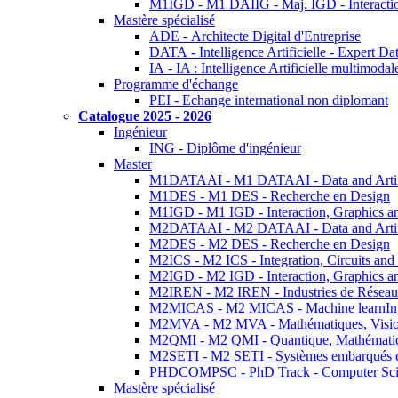
M1IGD - M1 DAIIG - Maj. IGD - Interactio
Mastère spécialisé
ADE - Architecte Digital d'Entreprise
DATA - Intelligence Artificielle - Expert 
IA - IA : Intelligence Artificielle multimoda
Programme d'échange
PEI - Echange international non diplomant
Catalogue 2025 - 2026
Ingénieur
ING - Diplôme d'ingénieur
Master
M1DATAAI - M1 DATAAI - Data and Artific
M1DES - M1 DES - Recherche en Design
M1IGD - M1 IGD - Interaction, Graphics a
M2DATAAI - M2 DATAAI - Data and Artific
M2DES - M2 DES - Recherche en Design
M2ICS - M2 ICS - Integration, Circuits and
M2IGD - M2 IGD - Interaction, Graphics a
M2IREN - M2 IREN - Industries de Réseau
M2MICAS - M2 MICAS - Machine learnIng
M2MVA - M2 MVA - Mathématiques, Vision
M2QMI - M2 QMI - Quantique, Mathématiq
M2SETI - M2 SETI - Systèmes embarqués et 
PHDCOMPSC - PhD Track - Computer Sci
Mastère spécialisé