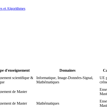
es et Algorithmes
pe d'enseignement
Domaines
Ca
nement scientifique &
Informatique, Image-Données-Signal,
UE p
que
Mathématiques
crén
Ense
gnement de Master
Mast
Ense
gnement de Master
Mathématiques
Mast