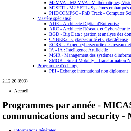
M2MVA - M2 MVA - Mathématiques, Vision
M2SETI - M2 SETI - Systèmes embarqués et 
PHDCOMPSC - PhD Track - Computer Sci
Mastère spécialisé
ADE - Architecte Digital d'Entreprise
ARC - Architecte Réseaux et Cybersécurité
BGD - Big Data : gestion et analyse des do
CYBER2 - Cybersécurité et Cyberdéfense
ECRSI - Expert cybersécurité des réseaux et
IA - IA : Intelligence Artificielle
MSIR - Management des systèmes d'informa
SMOB - Smart Mobility - Transformation N
Programme d'échange
PEI - Echange international non diplomant
2.12.20 (803)
Accueil
Programmes par année
-
MICAS
communications and security - 
Informations générales