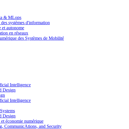
Data & MLops
 des systèmes d'information
le et autonome
tion en réseaux
umérique des Systèmes de Mobilité
ial Intelligence
d Design
ign
ial Intelligence
 Systems
d Design
 et économie numérique
, CommunicAtions, and Security