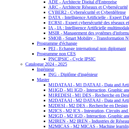
ADE - Architecte Digital d'Entreprise
ARC - Architecte Réseaux et Cybersécurité
CYBER2 - Cybersécurité et Cyberdéfense
DATA - Intelligence Artificielle - Expert 
ECRSI - Expert cybersécurité des réseaux et
IA - IA : Intelligence Artificielle multimoda
MSIR - Management des systèmes d'informa
SMOB - Smart Mobility - Transformation N
Programme d'échange
PEI - Echange international non diplomant
Programme non CES
PNCIPSIC - Cycle IPSIC
Catalogue 2024 - 2025
Ingénieur
ING - Diplôme d'ingénieur
Master
M1DATAAI - M1 DATAAI - Data and Artific
M1IGD - M1 IGD - Interaction, Graphic an
M1REDESI - M1 DES - Recherche en Des
M2DATAAI - M2 DATAAI - Data and Artific
M2DESI - M2 DES - Recherche en Design
M2ICS - M2 ICS - Integration, Circuits and
M2IGD - M2 IGD - Interaction, Graphic an
M2IREN - M2 IREN - Industries de Réseau
M2MICAS - M2 MICAS - Machine learnIng