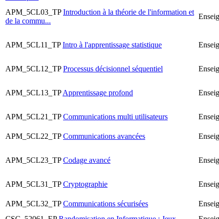
APM_5CL03_TP
Introduction à la théorie de l'information et
Ensei
de la commu...
APM_5CL11_TP
Intro à l'apprentissage statistique
Ensei
APM_5CL12_TP
Processus décisionnel séquentiel
Ensei
APM_5CL13_TP
Apprentissage profond
Ensei
APM_5CL21_TP
Communications multi utilisateurs
Ensei
APM_5CL22_TP
Communications avancées
Ensei
APM_5CL23_TP
Codage avancé
Ensei
APM_5CL31_TP
Cryptographie
Ensei
APM_5CL32_TP
Communications sécurisées
Ensei
CSC_52061_EP
Randomisation en Informatique : Jeux,
Enseig