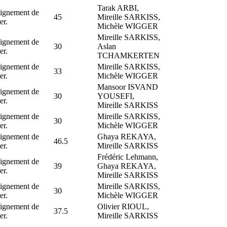
Tarak ARBI,
ignement de
45
Mireille SARKISS,
er.
Michèle WIGGER
Mireille SARKISS,
ignement de
30
Aslan
er.
TCHAMKERTEN
ignement de
Mireille SARKISS,
33
er.
Michèle WIGGER
Mansoor ISVAND
ignement de
30
YOUSEFI,
er.
Mireille SARKISS
ignement de
Mireille SARKISS,
30
er.
Michèle WIGGER
ignement de
Ghaya REKAYA,
46.5
er.
Mireille SARKISS
Frédéric Lehmann,
ignement de
39
Ghaya REKAYA,
er.
Mireille SARKISS
ignement de
Mireille SARKISS,
30
er.
Michèle WIGGER
ignement de
Olivier RIOUL,
37.5
er.
Mireille SARKISS