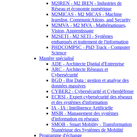
M2IREN - M2 IREN - Industries de
Réseau et économie numérique
M2MICAS - M2 MICAS - Machine
learnIng, CommunicAtions, and Security
M2MVA - M2 MVA - Mathématiques,
Vision, Apprentissage
M2SETI - M2 SETI - Systèmes
embarqués et traitement de l'information
PHDCOMPSC - PhD Track - Computer
Science
Mastère spécialisé
ADE - Architecte Digital d'Entreprise
ARC - Architecte Réseaux et
Cybersécurité
BGD - Big Data : gestion et analyse des
données massives
CYBER2 - Cybersécurité et Cyberdéfense
ECRSI - Expert cybersécurité des réseaux
et des systèmes d'information
IA - IA : Intelligence Artificielle
MSIR - Management des systèmes
d'information en réseaux
SMOB - Smart Mobility - Transformation
Numérique des Systèmes de Mobilité
Programme d'échange