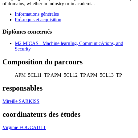
of domains, whether in industry or in academia.
Informations générales
Pré-requis et acquisition
Diplômes concernés
M2 MICAS - Machine learnIng, CommunicAtions, and
Security
Composition du parcours
APM_5CL11_TP
APM_5CL12_TP
APM_5CL13_TP
responsables
Mireille SARKISS
coordinateurs des études
Virginie FOUCAULT