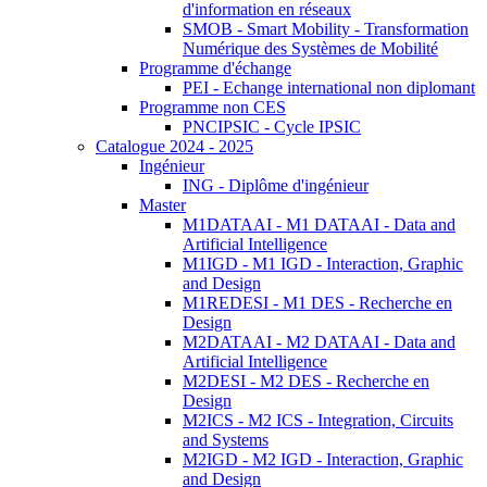
d'information en réseaux
SMOB - Smart Mobility - Transformation
Numérique des Systèmes de Mobilité
Programme d'échange
PEI - Echange international non diplomant
Programme non CES
PNCIPSIC - Cycle IPSIC
Catalogue 2024 - 2025
Ingénieur
ING - Diplôme d'ingénieur
Master
M1DATAAI - M1 DATAAI - Data and
Artificial Intelligence
M1IGD - M1 IGD - Interaction, Graphic
and Design
M1REDESI - M1 DES - Recherche en
Design
M2DATAAI - M2 DATAAI - Data and
Artificial Intelligence
M2DESI - M2 DES - Recherche en
Design
M2ICS - M2 ICS - Integration, Circuits
and Systems
M2IGD - M2 IGD - Interaction, Graphic
and Design