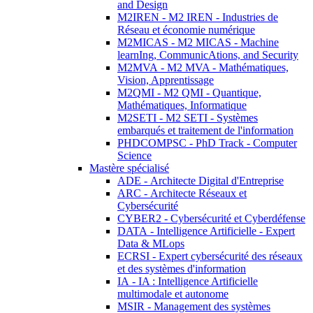
and Design
M2IREN - M2 IREN - Industries de
Réseau et économie numérique
M2MICAS - M2 MICAS - Machine
learnIng, CommunicAtions, and Security
M2MVA - M2 MVA - Mathématiques,
Vision, Apprentissage
M2QMI - M2 QMI - Quantique,
Mathématiques, Informatique
M2SETI - M2 SETI - Systèmes
embarqués et traitement de l'information
PHDCOMPSC - PhD Track - Computer
Science
Mastère spécialisé
ADE - Architecte Digital d'Entreprise
ARC - Architecte Réseaux et
Cybersécurité
CYBER2 - Cybersécurité et Cyberdéfense
DATA - Intelligence Artificielle - Expert
Data & MLops
ECRSI - Expert cybersécurité des réseaux
et des systèmes d'information
IA - IA : Intelligence Artificielle
multimodale et autonome
MSIR - Management des systèmes