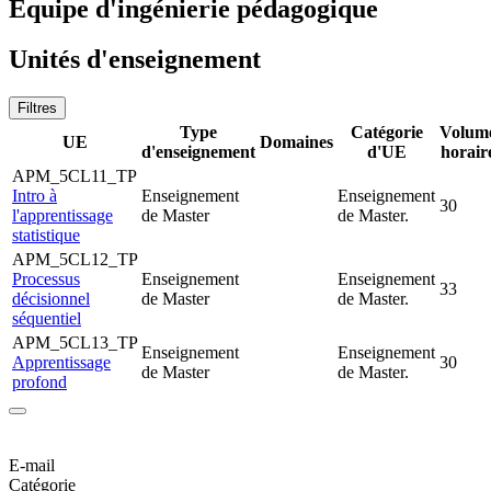
Equipe d'ingénierie pédagogique
Unités d'enseignement
Filtres
Type
Catégorie
Volum
UE
Domaines
d'enseignement
d'UE
horair
APM_5CL11_TP
Intro à
Enseignement
Enseignement
30
l'apprentissage
de Master
de Master.
statistique
APM_5CL12_TP
Processus
Enseignement
Enseignement
33
décisionnel
de Master
de Master.
séquentiel
APM_5CL13_TP
Enseignement
Enseignement
Apprentissage
30
de Master
de Master.
profond
E-mail
Catégorie