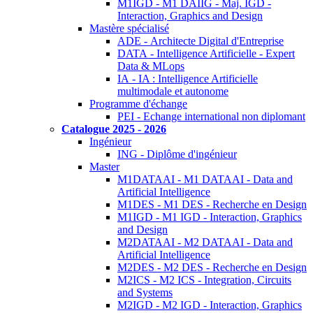
M1IGD - M1 DAIIG - Maj. IGD -
Interaction, Graphics and Design
Mastère spécialisé
ADE - Architecte Digital d'Entreprise
DATA - Intelligence Artificielle - Expert
Data & MLops
IA - IA : Intelligence Artificielle
multimodale et autonome
Programme d'échange
PEI - Echange international non diplomant
Catalogue 2025 - 2026
Ingénieur
ING - Diplôme d'ingénieur
Master
M1DATAAI - M1 DATAAI - Data and
Artificial Intelligence
M1DES - M1 DES - Recherche en Design
M1IGD - M1 IGD - Interaction, Graphics
and Design
M2DATAAI - M2 DATAAI - Data and
Artificial Intelligence
M2DES - M2 DES - Recherche en Design
M2ICS - M2 ICS - Integration, Circuits
and Systems
M2IGD - M2 IGD - Interaction, Graphics