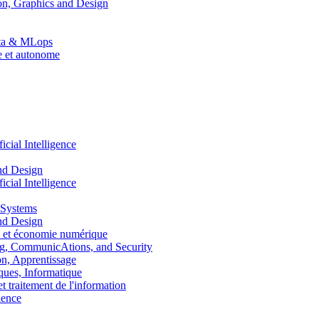
n, Graphics and Design
Data & MLops
le et autonome
ial Intelligence
nd Design
ial Intelligence
 Systems
nd Design
 et économie numérique
, CommunicAtions, and Security
, Apprentissage
ues, Informatique
traitement de l'information
ence