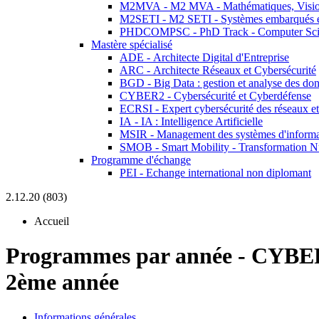
M2MVA - M2 MVA - Mathématiques, Vision
M2SETI - M2 SETI - Systèmes embarqués et 
PHDCOMPSC - PhD Track - Computer Sci
Mastère spécialisé
ADE - Architecte Digital d'Entreprise
ARC - Architecte Réseaux et Cybersécurité
BGD - Big Data : gestion et analyse des do
CYBER2 - Cybersécurité et Cyberdéfense
ECRSI - Expert cybersécurité des réseaux et
IA - IA : Intelligence Artificielle
MSIR - Management des systèmes d'informa
SMOB - Smart Mobility - Transformation N
Programme d'échange
PEI - Echange international non diplomant
2.12.20 (803)
Accueil
Programmes par année
-
CYBE
2ème année
Informations générales