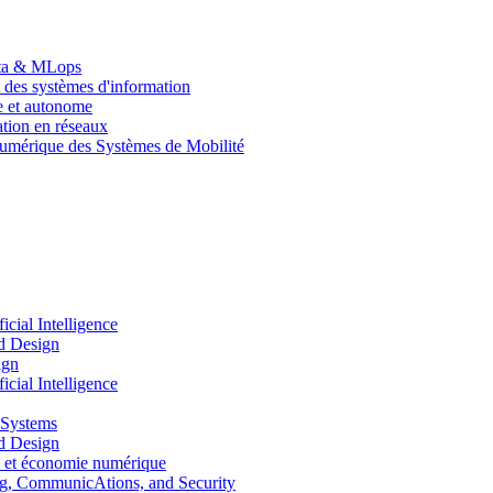
Data & MLops
 des systèmes d'information
le et autonome
tion en réseaux
umérique des Systèmes de Mobilité
ial Intelligence
d Design
ign
ial Intelligence
 Systems
d Design
 et économie numérique
, CommunicAtions, and Security