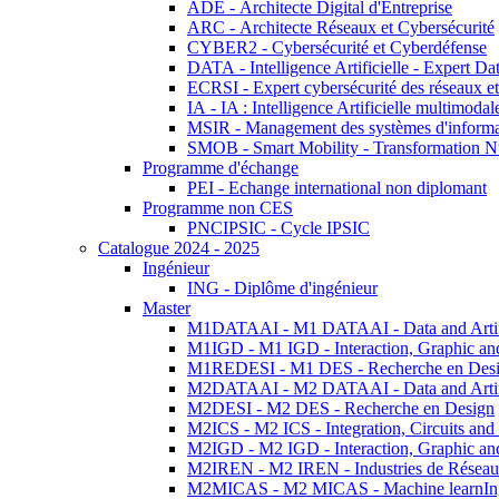
ADE - Architecte Digital d'Entreprise
ARC - Architecte Réseaux et Cybersécurité
CYBER2 - Cybersécurité et Cyberdéfense
DATA - Intelligence Artificielle - Expert 
ECRSI - Expert cybersécurité des réseaux et
IA - IA : Intelligence Artificielle multimoda
MSIR - Management des systèmes d'informa
SMOB - Smart Mobility - Transformation N
Programme d'échange
PEI - Echange international non diplomant
Programme non CES
PNCIPSIC - Cycle IPSIC
Catalogue 2024 - 2025
Ingénieur
ING - Diplôme d'ingénieur
Master
M1DATAAI - M1 DATAAI - Data and Artific
M1IGD - M1 IGD - Interaction, Graphic an
M1REDESI - M1 DES - Recherche en Des
M2DATAAI - M2 DATAAI - Data and Artific
M2DESI - M2 DES - Recherche en Design
M2ICS - M2 ICS - Integration, Circuits and
M2IGD - M2 IGD - Interaction, Graphic an
M2IREN - M2 IREN - Industries de Réseau
M2MICAS - M2 MICAS - Machine learnIng