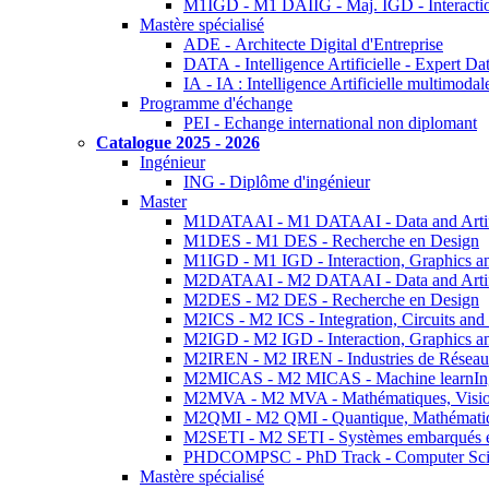
M1IGD - M1 DAIIG - Maj. IGD - Interactio
Mastère spécialisé
ADE - Architecte Digital d'Entreprise
DATA - Intelligence Artificielle - Expert 
IA - IA : Intelligence Artificielle multimoda
Programme d'échange
PEI - Echange international non diplomant
Catalogue 2025 - 2026
Ingénieur
ING - Diplôme d'ingénieur
Master
M1DATAAI - M1 DATAAI - Data and Artific
M1DES - M1 DES - Recherche en Design
M1IGD - M1 IGD - Interaction, Graphics a
M2DATAAI - M2 DATAAI - Data and Artific
M2DES - M2 DES - Recherche en Design
M2ICS - M2 ICS - Integration, Circuits and
M2IGD - M2 IGD - Interaction, Graphics a
M2IREN - M2 IREN - Industries de Réseau
M2MICAS - M2 MICAS - Machine learnIng
M2MVA - M2 MVA - Mathématiques, Vision
M2QMI - M2 QMI - Quantique, Mathématiq
M2SETI - M2 SETI - Systèmes embarqués et 
PHDCOMPSC - PhD Track - Computer Sci
Mastère spécialisé