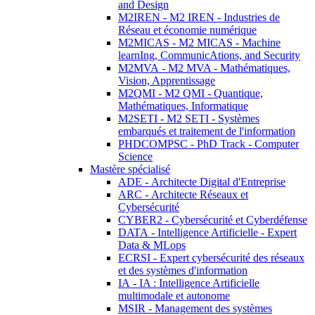
and Design
M2IREN - M2 IREN - Industries de
Réseau et économie numérique
M2MICAS - M2 MICAS - Machine
learnIng, CommunicAtions, and Security
M2MVA - M2 MVA - Mathématiques,
Vision, Apprentissage
M2QMI - M2 QMI - Quantique,
Mathématiques, Informatique
M2SETI - M2 SETI - Systèmes
embarqués et traitement de l'information
PHDCOMPSC - PhD Track - Computer
Science
Mastère spécialisé
ADE - Architecte Digital d'Entreprise
ARC - Architecte Réseaux et
Cybersécurité
CYBER2 - Cybersécurité et Cyberdéfense
DATA - Intelligence Artificielle - Expert
Data & MLops
ECRSI - Expert cybersécurité des réseaux
et des systèmes d'information
IA - IA : Intelligence Artificielle
multimodale et autonome
MSIR - Management des systèmes