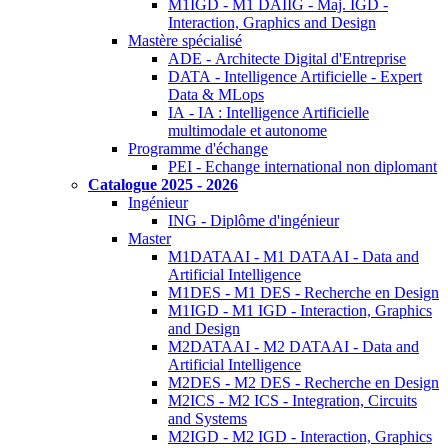
M1IGD - M1 DAIIG - Maj. IGD -
Interaction, Graphics and Design
Mastère spécialisé
ADE - Architecte Digital d'Entreprise
DATA - Intelligence Artificielle - Expert
Data & MLops
IA - IA : Intelligence Artificielle
multimodale et autonome
Programme d'échange
PEI - Echange international non diplomant
Catalogue 2025 - 2026
Ingénieur
ING - Diplôme d'ingénieur
Master
M1DATAAI - M1 DATAAI - Data and
Artificial Intelligence
M1DES - M1 DES - Recherche en Design
M1IGD - M1 IGD - Interaction, Graphics
and Design
M2DATAAI - M2 DATAAI - Data and
Artificial Intelligence
M2DES - M2 DES - Recherche en Design
M2ICS - M2 ICS - Integration, Circuits
and Systems
M2IGD - M2 IGD - Interaction, Graphics