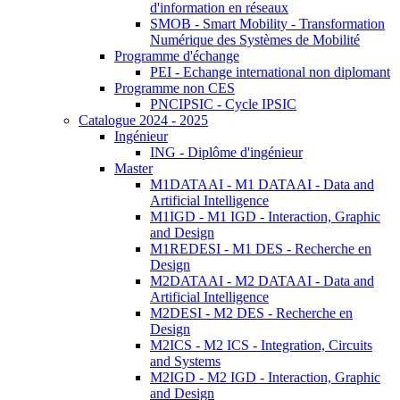
d'information en réseaux
SMOB - Smart Mobility - Transformation
Numérique des Systèmes de Mobilité
Programme d'échange
PEI - Echange international non diplomant
Programme non CES
PNCIPSIC - Cycle IPSIC
Catalogue 2024 - 2025
Ingénieur
ING - Diplôme d'ingénieur
Master
M1DATAAI - M1 DATAAI - Data and
Artificial Intelligence
M1IGD - M1 IGD - Interaction, Graphic
and Design
M1REDESI - M1 DES - Recherche en
Design
M2DATAAI - M2 DATAAI - Data and
Artificial Intelligence
M2DESI - M2 DES - Recherche en
Design
M2ICS - M2 ICS - Integration, Circuits
and Systems
M2IGD - M2 IGD - Interaction, Graphic
and Design