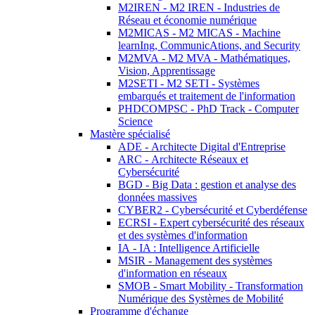
M2IREN - M2 IREN - Industries de
Réseau et économie numérique
M2MICAS - M2 MICAS - Machine
learnIng, CommunicAtions, and Security
M2MVA - M2 MVA - Mathématiques,
Vision, Apprentissage
M2SETI - M2 SETI - Systèmes
embarqués et traitement de l'information
PHDCOMPSC - PhD Track - Computer
Science
Mastère spécialisé
ADE - Architecte Digital d'Entreprise
ARC - Architecte Réseaux et
Cybersécurité
BGD - Big Data : gestion et analyse des
données massives
CYBER2 - Cybersécurité et Cyberdéfense
ECRSI - Expert cybersécurité des réseaux
et des systèmes d'information
IA - IA : Intelligence Artificielle
MSIR - Management des systèmes
d'information en réseaux
SMOB - Smart Mobility - Transformation
Numérique des Systèmes de Mobilité
Programme d'échange