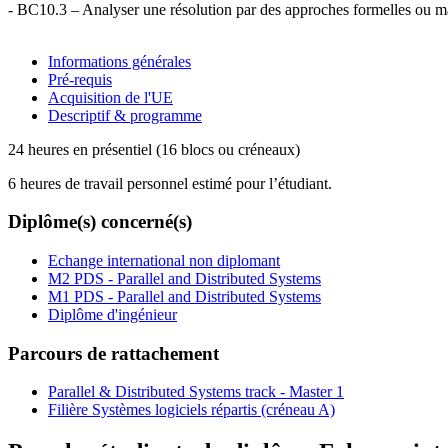
- BC10.3 – Analyser une résolution par des approches formelles ou mat
Informations générales
Pré-requis
Acquisition de l'UE
Descriptif & programme
24 heures en présentiel (16 blocs ou créneaux)
6 heures de travail personnel estimé pour l’étudiant.
Diplôme(s) concerné(s)
Echange international non diplomant
M2 PDS - Parallel and Distributed Systems
M1 PDS - Parallel and Distributed Systems
Diplôme d'ingénieur
Parcours de rattachement
Parallel & Distributed Systems track - Master 1
Filière Systèmes logiciels répartis (créneau A)