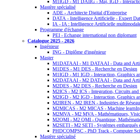
M1IGD - M1 DAIIG - Maj. IGD - Interactio
Mastère spécialisé
ADE - Architecte Digital d'Entreprise
DATA - Intelligence Artificielle - Expert 
IA - IA : Intelligence Artificielle multimoda
Programme d'échange
PEI - Echange international non diplomant
Catalogue 2025 - 2026
Ingénieur
ING - Diplôme d'ingénieur
Master
M1DATAAI - M1 DATAAI - Data and Artific
M1DES - M1 DES - Recherche en Design
M1IGD - M1 IGD - Interaction, Graphics a
M2DATAAI - M2 DATAAI - Data and Artific
M2DES - M2 DES - Recherche en Design
M2ICS - M2 ICS - Integration, Circuits and
M2IGD - M2 IGD - Interaction, Graphics a
M2IREN - M2 IREN - Industries de Réseau
M2MICAS - M2 MICAS - Machine learnIng
M2MVA - M2 MVA - Mathématiques, Vision
M2QMI - M2 QMI - Quantique, Mathématiq
M2SETI - M2 SETI - Systèmes embarqués et 
PHDCOMPSC - PhD Track - Computer Sci
Mastère spécialisé