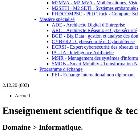
M2MVA - M2 MVA - Mathématiques, Vision
M2SETI - M2 SETI - Systèmes embarqués et 
PHDCOMPSC - PhD Track - Computer Sci
Mastère spécialisé
ADE - Architecte Digital d'Entreprise
ARC - Architecte Réseaux et Cybersécurité
BGD - Big Data : gestion et analyse des do
CYBER2 - Cybersécurité et Cyberdéfense
ECRSI - Expert cybersécurité des réseaux et
IA - IA : Intelligence Artificielle
MSIR - Management des systèmes d'informa
SMOB - Smart Mobility - Transformation N
Programme d'échange
PEI - Echange international non diplomant
2.12.20 (803)
Accueil
Enseignement scientifique & te
Domaine > Informatique.