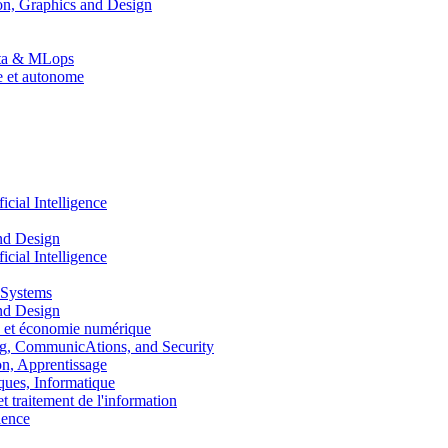
n, Graphics and Design
Data & MLops
le et autonome
ial Intelligence
nd Design
ial Intelligence
 Systems
nd Design
 et économie numérique
, CommunicAtions, and Security
, Apprentissage
ues, Informatique
traitement de l'information
ence