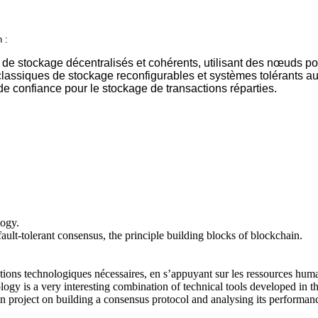
 :
de stockage décentralisés et cohérents, utilisant des nœuds pot
ssiques de stockage reconfigurables et systèmes tolérants aux 
 confiance pour le stockage de transactions réparties.
logy.
fault-tolerant consensus, the principle building blocks of blockchain.
ons technologiques nécessaires, en s’appuyant sur les ressources humain
hnology is a very interesting combination of technical tools developed i
n project on building a consensus protocol and analysing its performan