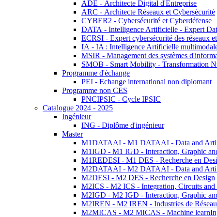
ADE - Architecte Digital d'Entreprise
ARC - Architecte Réseaux et Cybersécurité
CYBER2 - Cybersécurité et Cyberdéfense
DATA - Intelligence Artificielle - Expert 
ECRSI - Expert cybersécurité des réseaux et
IA - IA : Intelligence Artificielle multimoda
MSIR - Management des systèmes d'informa
SMOB - Smart Mobility - Transformation N
Programme d'échange
PEI - Echange international non diplomant
Programme non CES
PNCIPSIC - Cycle IPSIC
Catalogue 2024 - 2025
Ingénieur
ING - Diplôme d'ingénieur
Master
M1DATAAI - M1 DATAAI - Data and Artific
M1IGD - M1 IGD - Interaction, Graphic an
M1REDESI - M1 DES - Recherche en Des
M2DATAAI - M2 DATAAI - Data and Artific
M2DESI - M2 DES - Recherche en Design
M2ICS - M2 ICS - Integration, Circuits and
M2IGD - M2 IGD - Interaction, Graphic an
M2IREN - M2 IREN - Industries de Réseau
M2MICAS - M2 MICAS - Machine learnIng