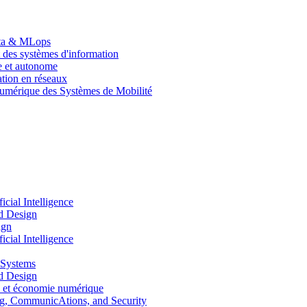
Data & MLops
 des systèmes d'information
le et autonome
tion en réseaux
umérique des Systèmes de Mobilité
ial Intelligence
d Design
ign
ial Intelligence
 Systems
d Design
 et économie numérique
, CommunicAtions, and Security