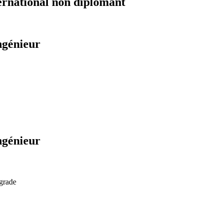
ernational non diplomant
ngénieur
ngénieur
 grade