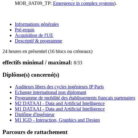
MOB_0AT09_TP:
Emergence in complex systems
).
Informations générales
Pré-requis
Acquisition de l'UE
Descriptif & programme
24 heures en présentiel (16 blocs ou créneaux)
effectifs minimal / maximal:
8
/
33
Diplôme(s) concerné(s)
Auditeurs libres des cycles ingénieurs IP Paris
Echange international non diplomant
Programme de mobilité des établissements français partenaires
M2 DATAAI - Data and Artificial Intelligence
M1 DATAAI - Data and Artificial Intelligence
Diplôme d'ingénieur
M1 IGD - Interaction, Graphics and Design
Parcours de rattachement