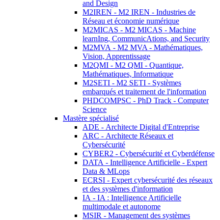
and Design
M2IREN - M2 IREN - Industries de
Réseau et économie numérique
M2MICAS - M2 MICAS - Machine
learnIng, CommunicAtions, and Security
M2MVA - M2 MVA - Mathématiques,
Vision, Apprentissage
M2QMI - M2 QMI - Quantique,
Mathématiques, Informatique
M2SETI - M2 SETI - Systèmes
embarqués et traitement de l'information
PHDCOMPSC - PhD Track - Computer
Science
Mastère spécialisé
ADE - Architecte Digital d'Entreprise
ARC - Architecte Réseaux et
Cybersécurité
CYBER2 - Cybersécurité et Cyberdéfense
DATA - Intelligence Artificielle - Expert
Data & MLops
ECRSI - Expert cybersécurité des réseaux
et des systèmes d'information
IA - IA : Intelligence Artificielle
multimodale et autonome
MSIR - Management des systèmes