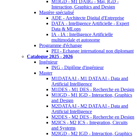
M1IGD - M1 DAIIG - Maj. IGD -
Interaction, Graphics and Design
Mastère spécialisé
ADE - Architecte Digital d'Entreprise
DATA - Intelligence Artificielle - Expert
Data & MLops
IA - IA : Intelligence Artificielle
multimodale et autonome
Programme d'échange
PEI - Echange international non diplomant
Catalogue 2025 - 2026
Ingénieur
ING - Diplôme d'ingénieur
Master
M1DATAAI - M1 DATAAI - Data and
Artificial Intelligence
M1DES - M1 DES - Recherche en Design
M1IGD - M1 IGD - Interaction, Graphics
and Design
M2DATAAI - M2 DATAAI - Data and
Artificial Intelligence
M2DES - M2 DES - Recherche en Design
M2ICS - M2 ICS - Integration, Circuits
and Systems
M2IGD - M2 IGD - Interaction, Graphics