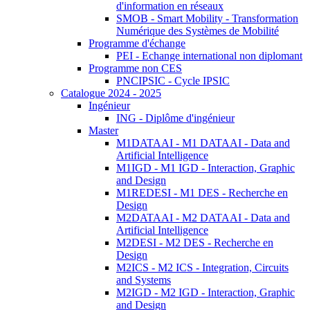
d'information en réseaux
SMOB - Smart Mobility - Transformation
Numérique des Systèmes de Mobilité
Programme d'échange
PEI - Echange international non diplomant
Programme non CES
PNCIPSIC - Cycle IPSIC
Catalogue 2024 - 2025
Ingénieur
ING - Diplôme d'ingénieur
Master
M1DATAAI - M1 DATAAI - Data and
Artificial Intelligence
M1IGD - M1 IGD - Interaction, Graphic
and Design
M1REDESI - M1 DES - Recherche en
Design
M2DATAAI - M2 DATAAI - Data and
Artificial Intelligence
M2DESI - M2 DES - Recherche en
Design
M2ICS - M2 ICS - Integration, Circuits
and Systems
M2IGD - M2 IGD - Interaction, Graphic
and Design