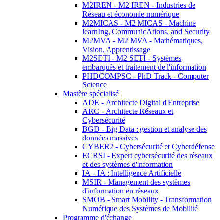
M2IREN - M2 IREN - Industries de
Réseau et économie numérique
M2MICAS - M2 MICAS - Machine
learnIng, CommunicAtions, and Security
M2MVA - M2 MVA - Mathématiques,
Vision, Apprentissage
M2SETI - M2 SETI - Systèmes
embarqués et traitement de l'information
PHDCOMPSC - PhD Track - Computer
Science
Mastère spécialisé
ADE - Architecte Digital d'Entreprise
ARC - Architecte Réseaux et
Cybersécurité
BGD - Big Data : gestion et analyse des
données massives
CYBER2 - Cybersécurité et Cyberdéfense
ECRSI - Expert cybersécurité des réseaux
et des systèmes d'information
IA - IA : Intelligence Artificielle
MSIR - Management des systèmes
d'information en réseaux
SMOB - Smart Mobility - Transformation
Numérique des Systèmes de Mobilité
Programme d'échange