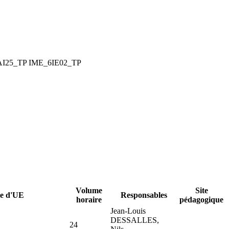
I25_TP
IME_6IE02_TP
Volume
Site
ie d'UE
Responsables
horaire
pédagogique
Jean-Louis
DESSALLES,
24