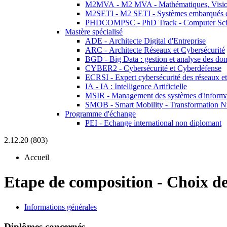
M2MVA - M2 MVA - Mathématiques, Vision
M2SETI - M2 SETI - Systèmes embarqués et 
PHDCOMPSC - PhD Track - Computer Sci
Mastère spécialisé
ADE - Architecte Digital d'Entreprise
ARC - Architecte Réseaux et Cybersécurité
BGD - Big Data : gestion et analyse des do
CYBER2 - Cybersécurité et Cyberdéfense
ECRSI - Expert cybersécurité des réseaux et
IA - IA : Intelligence Artificielle
MSIR - Management des systèmes d'informa
SMOB - Smart Mobility - Transformation N
Programme d'échange
PEI - Echange international non diplomant
2.12.20 (803)
Accueil
Etape de composition
-
Choix d
Informations générales
Diplômes concernés