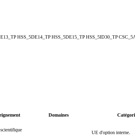
E13_TP
HSS_5DE14_TP
HSS_5DE15_TP
HSS_5ID30_TP
CSC_5A
eignement
Domaines
Catégor
scientifique
UE d'option interne.