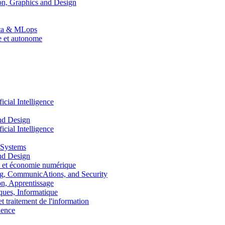
n, Graphics and Design
Data & MLops
le et autonome
ial Intelligence
nd Design
ial Intelligence
 Systems
nd Design
 et économie numérique
, CommunicAtions, and Security
, Apprentissage
ues, Informatique
traitement de l'information
ence