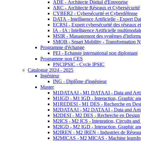
ADE - Architecte Digital d'Entreprise
ARC - Architecte Réseaux et Cybersécurité
CYBER2 - Cybersécurité et Cyberdéfense
DATA - Intelligence Artificielle - Expert 
ECRSI - Expert cybersécurité des réseaux et
IA - IA : Intelligence Artificielle multimoda
MSIR - Management des systèmes d'informa
SMOB - Smart Mobility - Transformation N
Programme d'échange
PEI - Echange international non diplomant
Programme non CES
PNCIPSIC - Cycle IPSIC
Catalogue 2024 - 2025
Ingénieur
ING - Diplôme d'ingénieur
Master
M1DATAAI - M1 DATAAI - Data and Artific
M1IGD - M1 IGD - Interaction, Graphic an
M1REDESI - M1 DES - Recherche en Des
M2DATAAI - M2 DATAAI - Data and Artific
M2DESI - M2 DES - Recherche en Design
M2ICS - M2 ICS - Integration, Circuits and
M2IGD - M2 IGD - Interaction, Graphic an
M2IREN - M2 IREN - Industries de Réseau
M2MICAS - M2 MICAS - Machine learnIng