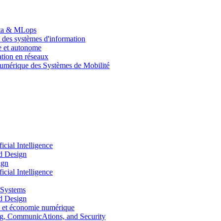
Data & MLops
 des systèmes d'information
le et autonome
tion en réseaux
umérique des Systèmes de Mobilité
ial Intelligence
d Design
ign
ial Intelligence
 Systems
d Design
 et économie numérique
, CommunicAtions, and Security