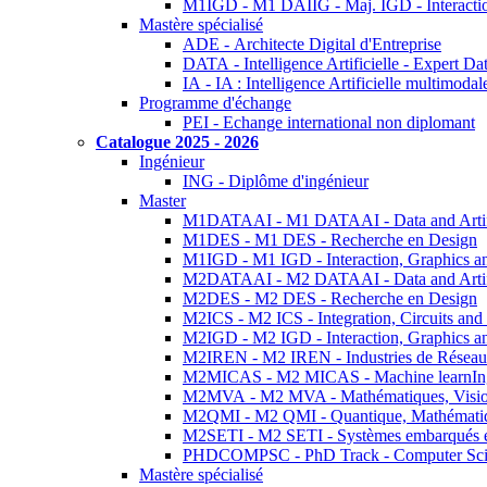
M1IGD - M1 DAIIG - Maj. IGD - Interactio
Mastère spécialisé
ADE - Architecte Digital d'Entreprise
DATA - Intelligence Artificielle - Expert 
IA - IA : Intelligence Artificielle multimoda
Programme d'échange
PEI - Echange international non diplomant
Catalogue 2025 - 2026
Ingénieur
ING - Diplôme d'ingénieur
Master
M1DATAAI - M1 DATAAI - Data and Artific
M1DES - M1 DES - Recherche en Design
M1IGD - M1 IGD - Interaction, Graphics a
M2DATAAI - M2 DATAAI - Data and Artific
M2DES - M2 DES - Recherche en Design
M2ICS - M2 ICS - Integration, Circuits and
M2IGD - M2 IGD - Interaction, Graphics a
M2IREN - M2 IREN - Industries de Réseau
M2MICAS - M2 MICAS - Machine learnIng
M2MVA - M2 MVA - Mathématiques, Vision
M2QMI - M2 QMI - Quantique, Mathématiq
M2SETI - M2 SETI - Systèmes embarqués et 
PHDCOMPSC - PhD Track - Computer Sci
Mastère spécialisé