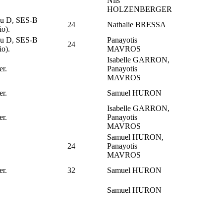
Nils
HOLZENBERGER
au D, SES-B
24
Nathalie BRESSA
io).
au D, SES-B
Panayotis
24
io).
MAVROS
Isabelle GARRON,
er.
Panayotis
MAVROS
er.
Samuel HURON
Isabelle GARRON,
er.
Panayotis
MAVROS
Samuel HURON,
24
Panayotis
MAVROS
er.
32
Samuel HURON
Samuel HURON