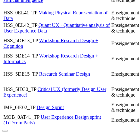
artificial intelligence
& technique
HSS_0EL41_TP
Making Physical Representation of
Enseignement 
Data
& technique
HSS_0EL42_TP
Quant UX - Quantitative analysis of
Enseignement 
User Experience Data
& technique
HSS_5DE13_TP
Workshop Research Design +
Enseignement 
Cognition
HSS_5DE14_TP
Workshop Research Design +
Enseignement 
Informatics
HSS_5DE15_TP
Research Seminar Design
Enseignement 
HSS_5ID30_TP
Critical UX (formerly Design User
Enseignement 
Experience)
& technique
Enseignement 
IME_6IE02_TP
Design Sprint
& technique
MOB_0AT41_TP
User Experience Design sprint
Enseignemen
(Télécom Paris)