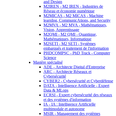
and Design
M2IREN - M2 IREN - Industries de
Réseau et économie numérique
M2MICAS - M2 MICAS - Machine
learnIng, CommunicAtions, and Security
M2MVA - M2 MVA - Mathématiques,
Vision, Apprentissage
M2QMI - M2 QMI - Quantique,
Mathématiques, Informatique
M2SETI - M2 SETI - Systèmes
embarqués et traitement de l'information
PHDCOMPSC - PhD Track - Computer
Science
Mastère spécialisé
ADE - Architecte Digital d'Entreprise
ARC - Architecte Réseaux et
Cybersécurité
CYBER2 - Cybersécurité et Cyberdéfense
DATA - Intelligence Artificielle - Expert
Data & MLops
ECRSI - Expert cybersécurité des réseaux
et des systèmes d'information
IA - IA : Intelligence Artificielle
multimodale et autonome
MSIR - Management des systèmes