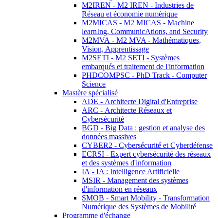
M2IREN - M2 IREN - Industries de
Réseau et économie numérique
M2MICAS - M2 MICAS - Machine
learnIng, CommunicAtions, and Security
M2MVA - M2 MVA - Mathématiques,
Vision, Apprentissage
M2SETI - M2 SETI - Systèmes
embarqués et traitement de l'information
PHDCOMPSC - PhD Track - Computer
Science
Mastère spécialisé
ADE - Architecte Digital d'Entreprise
ARC - Architecte Réseaux et
Cybersécurité
BGD - Big Data : gestion et analyse des
données massives
CYBER2 - Cybersécurité et Cyberdéfense
ECRSI - Expert cybersécurité des réseaux
et des systèmes d'information
IA - IA : Intelligence Artificielle
MSIR - Management des systèmes
d'information en réseaux
SMOB - Smart Mobility - Transformation
Numérique des Systèmes de Mobilité
Programme d'échange