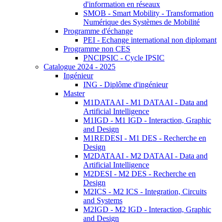
d'information en réseaux
SMOB - Smart Mobility - Transformation
Numérique des Systèmes de Mobilité
Programme d'échange
PEI - Echange international non diplomant
Programme non CES
PNCIPSIC - Cycle IPSIC
Catalogue 2024 - 2025
Ingénieur
ING - Diplôme d'ingénieur
Master
M1DATAAI - M1 DATAAI - Data and
Artificial Intelligence
M1IGD - M1 IGD - Interaction, Graphic
and Design
M1REDESI - M1 DES - Recherche en
Design
M2DATAAI - M2 DATAAI - Data and
Artificial Intelligence
M2DESI - M2 DES - Recherche en
Design
M2ICS - M2 ICS - Integration, Circuits
and Systems
M2IGD - M2 IGD - Interaction, Graphic
and Design