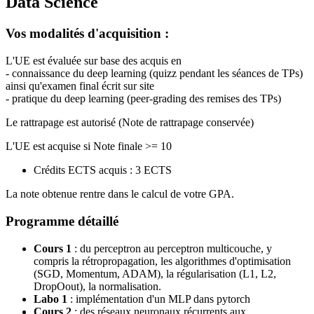
Data Science
Vos modalités d'acquisition :
L'UE est évaluée sur base des acquis en
- connaissance du deep learning (quizz pendant les séances de TPs)
ainsi qu'examen final écrit sur site
- pratique du deep learning (peer-grading des remises des TPs)
Le rattrapage est autorisé (Note de rattrapage conservée)
L'UE est acquise si Note finale >= 10
Crédits ECTS acquis : 3 ECTS
La note obtenue rentre dans le calcul de votre GPA.
Programme détaillé
Cours 1
: du perceptron au perceptron multicouche, y
compris la rétropropagation, les algorithmes d'optimisation
(SGD, Momentum, ADAM), la régularisation (L1, L2,
DropOout), la normalisation.
Labo 1
: implémentation d'un MLP dans pytorch
Cours 2
: des réseaux neuronaux récurrents aux