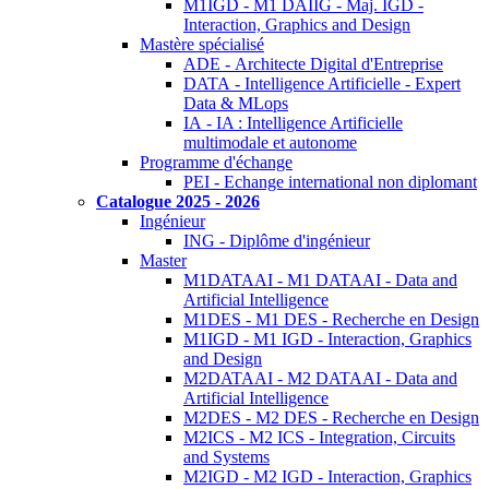
M1IGD - M1 DAIIG - Maj. IGD -
Interaction, Graphics and Design
Mastère spécialisé
ADE - Architecte Digital d'Entreprise
DATA - Intelligence Artificielle - Expert
Data & MLops
IA - IA : Intelligence Artificielle
multimodale et autonome
Programme d'échange
PEI - Echange international non diplomant
Catalogue 2025 - 2026
Ingénieur
ING - Diplôme d'ingénieur
Master
M1DATAAI - M1 DATAAI - Data and
Artificial Intelligence
M1DES - M1 DES - Recherche en Design
M1IGD - M1 IGD - Interaction, Graphics
and Design
M2DATAAI - M2 DATAAI - Data and
Artificial Intelligence
M2DES - M2 DES - Recherche en Design
M2ICS - M2 ICS - Integration, Circuits
and Systems
M2IGD - M2 IGD - Interaction, Graphics