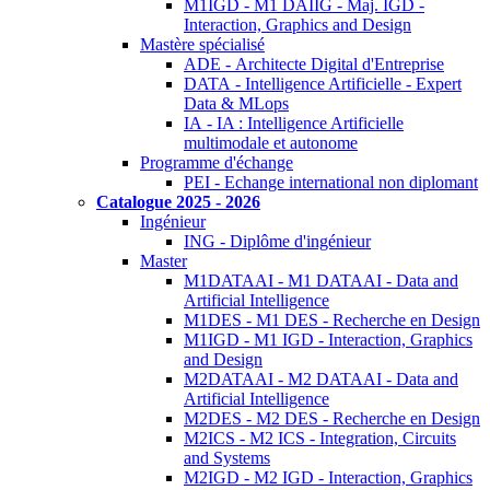
M1IGD - M1 DAIIG - Maj. IGD -
Interaction, Graphics and Design
Mastère spécialisé
ADE - Architecte Digital d'Entreprise
DATA - Intelligence Artificielle - Expert
Data & MLops
IA - IA : Intelligence Artificielle
multimodale et autonome
Programme d'échange
PEI - Echange international non diplomant
Catalogue 2025 - 2026
Ingénieur
ING - Diplôme d'ingénieur
Master
M1DATAAI - M1 DATAAI - Data and
Artificial Intelligence
M1DES - M1 DES - Recherche en Design
M1IGD - M1 IGD - Interaction, Graphics
and Design
M2DATAAI - M2 DATAAI - Data and
Artificial Intelligence
M2DES - M2 DES - Recherche en Design
M2ICS - M2 ICS - Integration, Circuits
and Systems
M2IGD - M2 IGD - Interaction, Graphics