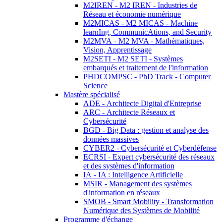
M2IREN - M2 IREN - Industries de
Réseau et économie numérique
M2MICAS - M2 MICAS - Machine
learnIng, CommunicAtions, and Security
M2MVA - M2 MVA - Mathématiques,
Vision, Apprentissage
M2SETI - M2 SETI - Systèmes
embarqués et traitement de l'information
PHDCOMPSC - PhD Track - Computer
Science
Mastère spécialisé
ADE - Architecte Digital d'Entreprise
ARC - Architecte Réseaux et
Cybersécurité
BGD - Big Data : gestion et analyse des
données massives
CYBER2 - Cybersécurité et Cyberdéfense
ECRSI - Expert cybersécurité des réseaux
et des systèmes d'information
IA - IA : Intelligence Artificielle
MSIR - Management des systèmes
d'information en réseaux
SMOB - Smart Mobility - Transformation
Numérique des Systèmes de Mobilité
Programme d'échange