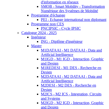
d'information en réseaux
SMOB - Smart Mobility - Transformation
Numérique des Systèmes de Mobilité
Programme d'échange
PEI - Echange international non diplomant
Programme non CES
PNCIPSIC - Cycle IPSIC
Catalogue 2024 - 2025
Ingénieur
ING - Diplôme d'ingénieur
Master
M1DATAAI - M1 DATAAI - Data and
Artificial Intelligence
M1IGD - M1 IGD - Interaction, Graphic
and Design
M1REDESI - M1 DES - Recherche en
Design
M2DATAAI - M2 DATAAI - Data and
Artificial Intelligence
M2DESI - M2 DES - Recherche en
Design
M2ICS - M2 ICS - Integration, Circuits
and Systems
M2IGD - M2 IGD - Interaction, Graphic
and Design