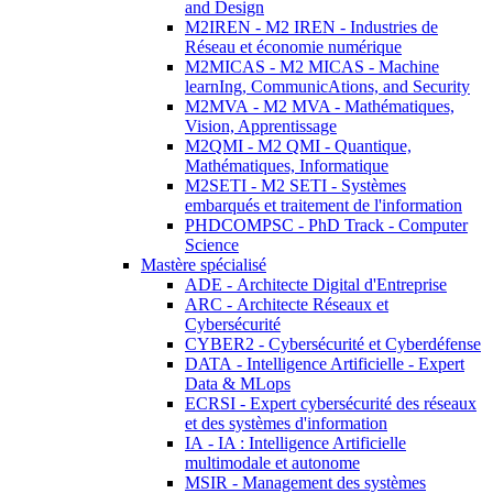
and Design
M2IREN - M2 IREN - Industries de
Réseau et économie numérique
M2MICAS - M2 MICAS - Machine
learnIng, CommunicAtions, and Security
M2MVA - M2 MVA - Mathématiques,
Vision, Apprentissage
M2QMI - M2 QMI - Quantique,
Mathématiques, Informatique
M2SETI - M2 SETI - Systèmes
embarqués et traitement de l'information
PHDCOMPSC - PhD Track - Computer
Science
Mastère spécialisé
ADE - Architecte Digital d'Entreprise
ARC - Architecte Réseaux et
Cybersécurité
CYBER2 - Cybersécurité et Cyberdéfense
DATA - Intelligence Artificielle - Expert
Data & MLops
ECRSI - Expert cybersécurité des réseaux
et des systèmes d'information
IA - IA : Intelligence Artificielle
multimodale et autonome
MSIR - Management des systèmes