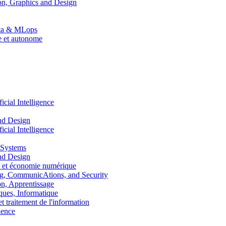
n, Graphics and Design
Data & MLops
le et autonome
ial Intelligence
nd Design
ial Intelligence
 Systems
nd Design
 et économie numérique
, CommunicAtions, and Security
, Apprentissage
ues, Informatique
traitement de l'information
ence