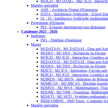
M1IGD - M1 DAIIG - Maj. IGD - Interactio
Mastère spécialisé
ADE - Architecte Digital d'Entreprise
DATA - Intelligence Artificielle - Expert 
IA - IA : Intelligence Artificielle multimoda
Programme d'échange
PEI - Echange international non diplomant
Catalogue 2025 - 2026
Ingénieur
ING - Diplôme d'ingénieur
Master
M1DATAAI - M1 DATAAI - Data and Artific
M1DES - M1 DES - Recherche en Design
M1IGD - M1 IGD - Interaction, Graphics a
M2DATAAI - M2 DATAAI - Data and Artific
M2DES - M2 DES - Recherche en Design
M2ICS - M2 ICS - Integration, Circuits and
M2IGD - M2 IGD - Interaction, Graphics a
M2IREN - M2 IREN - Industries de Réseau
M2MICAS - M2 MICAS - Machine learnIng
M2MVA - M2 MVA - Mathématiques, Vision
M2QMI - M2 QMI - Quantique, Mathématiq
M2SETI - M2 SETI - Systèmes embarqués et 
PHDCOMPSC - PhD Track - Computer Sci
Mastère spécialisé