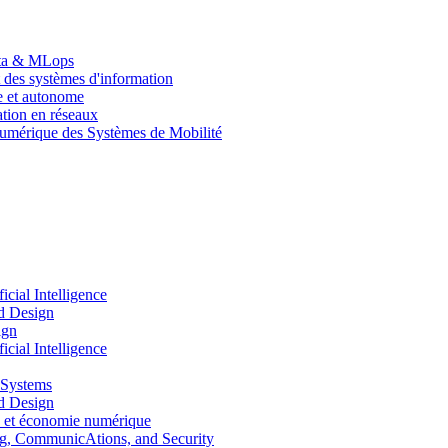
Data & MLops
 des systèmes d'information
le et autonome
tion en réseaux
umérique des Systèmes de Mobilité
ial Intelligence
d Design
ign
ial Intelligence
 Systems
d Design
 et économie numérique
, CommunicAtions, and Security