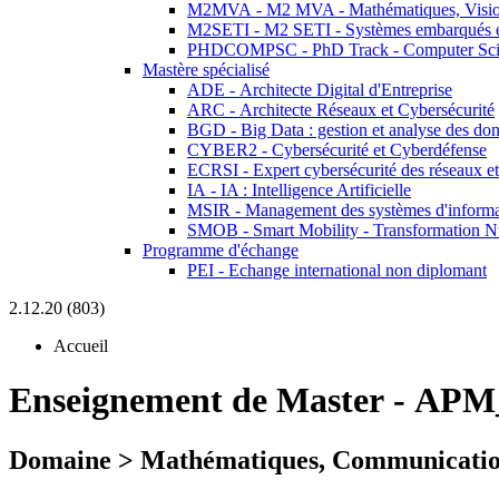
M2MVA - M2 MVA - Mathématiques, Vision
M2SETI - M2 SETI - Systèmes embarqués et 
PHDCOMPSC - PhD Track - Computer Sci
Mastère spécialisé
ADE - Architecte Digital d'Entreprise
ARC - Architecte Réseaux et Cybersécurité
BGD - Big Data : gestion et analyse des do
CYBER2 - Cybersécurité et Cyberdéfense
ECRSI - Expert cybersécurité des réseaux et
IA - IA : Intelligence Artificielle
MSIR - Management des systèmes d'informa
SMOB - Smart Mobility - Transformation N
Programme d'échange
PEI - Echange international non diplomant
2.12.20 (803)
Accueil
Enseignement de Master
-
APM_
Domaine > Mathématiques, Communicatio