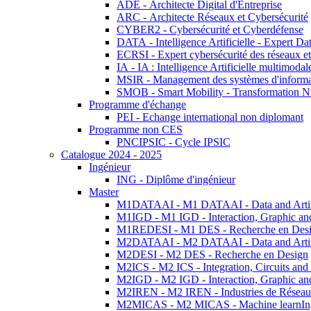
ADE - Architecte Digital d'Entreprise
ARC - Architecte Réseaux et Cybersécurité
CYBER2 - Cybersécurité et Cyberdéfense
DATA - Intelligence Artificielle - Expert 
ECRSI - Expert cybersécurité des réseaux et
IA - IA : Intelligence Artificielle multimoda
MSIR - Management des systèmes d'informa
SMOB - Smart Mobility - Transformation N
Programme d'échange
PEI - Echange international non diplomant
Programme non CES
PNCIPSIC - Cycle IPSIC
Catalogue 2024 - 2025
Ingénieur
ING - Diplôme d'ingénieur
Master
M1DATAAI - M1 DATAAI - Data and Artific
M1IGD - M1 IGD - Interaction, Graphic an
M1REDESI - M1 DES - Recherche en Des
M2DATAAI - M2 DATAAI - Data and Artific
M2DESI - M2 DES - Recherche en Design
M2ICS - M2 ICS - Integration, Circuits and
M2IGD - M2 IGD - Interaction, Graphic an
M2IREN - M2 IREN - Industries de Réseau
M2MICAS - M2 MICAS - Machine learnIng