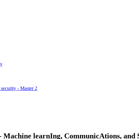
ty
security - Master 2
Machine learnIng, CommunicAtions, and S