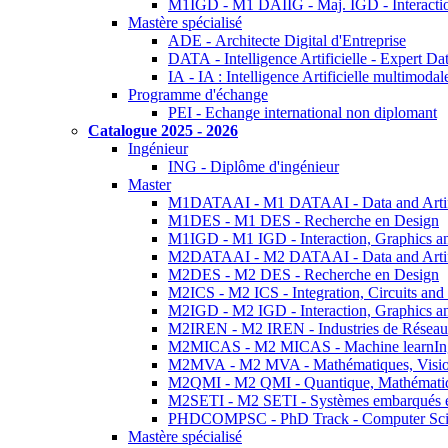
M1IGD - M1 DAIIG - Maj. IGD - Interactio
Mastère spécialisé
ADE - Architecte Digital d'Entreprise
DATA - Intelligence Artificielle - Expert 
IA - IA : Intelligence Artificielle multimoda
Programme d'échange
PEI - Echange international non diplomant
Catalogue 2025 - 2026
Ingénieur
ING - Diplôme d'ingénieur
Master
M1DATAAI - M1 DATAAI - Data and Artific
M1DES - M1 DES - Recherche en Design
M1IGD - M1 IGD - Interaction, Graphics a
M2DATAAI - M2 DATAAI - Data and Artific
M2DES - M2 DES - Recherche en Design
M2ICS - M2 ICS - Integration, Circuits and
M2IGD - M2 IGD - Interaction, Graphics a
M2IREN - M2 IREN - Industries de Réseau
M2MICAS - M2 MICAS - Machine learnIng
M2MVA - M2 MVA - Mathématiques, Vision
M2QMI - M2 QMI - Quantique, Mathématiq
M2SETI - M2 SETI - Systèmes embarqués et 
PHDCOMPSC - PhD Track - Computer Sci
Mastère spécialisé