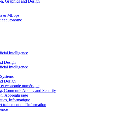
n, Graphics and Design
Data & MLops
le et autonome
ial Intelligence
nd Design
ial Intelligence
 Systems
nd Design
 et économie numérique
, CommunicAtions, and Security
, Apprentissage
ues, Informatique
traitement de l'information
ence