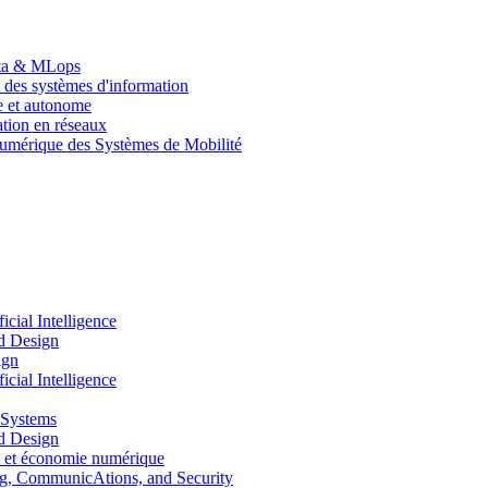
Data & MLops
 des systèmes d'information
le et autonome
tion en réseaux
umérique des Systèmes de Mobilité
ial Intelligence
d Design
ign
ial Intelligence
 Systems
d Design
 et économie numérique
, CommunicAtions, and Security