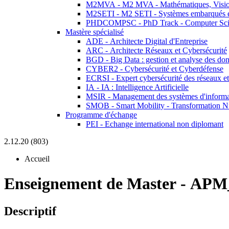
M2MVA - M2 MVA - Mathématiques, Vision
M2SETI - M2 SETI - Systèmes embarqués et 
PHDCOMPSC - PhD Track - Computer Sci
Mastère spécialisé
ADE - Architecte Digital d'Entreprise
ARC - Architecte Réseaux et Cybersécurité
BGD - Big Data : gestion et analyse des do
CYBER2 - Cybersécurité et Cyberdéfense
ECRSI - Expert cybersécurité des réseaux et
IA - IA : Intelligence Artificielle
MSIR - Management des systèmes d'informa
SMOB - Smart Mobility - Transformation N
Programme d'échange
PEI - Echange international non diplomant
2.12.20 (803)
Accueil
Enseignement de Master
-
APM_
Descriptif