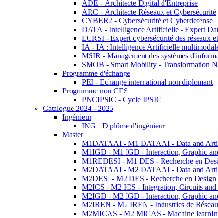
ADE - Architecte Digital d'Entreprise
ARC - Architecte Réseaux et Cybersécurité
CYBER2 - Cybersécurité et Cyberdéfense
DATA - Intelligence Artificielle - Expert 
ECRSI - Expert cybersécurité des réseaux et
IA - IA : Intelligence Artificielle multimoda
MSIR - Management des systèmes d'informa
SMOB - Smart Mobility - Transformation N
Programme d'échange
PEI - Echange international non diplomant
Programme non CES
PNCIPSIC - Cycle IPSIC
Catalogue 2024 - 2025
Ingénieur
ING - Diplôme d'ingénieur
Master
M1DATAAI - M1 DATAAI - Data and Artific
M1IGD - M1 IGD - Interaction, Graphic an
M1REDESI - M1 DES - Recherche en Des
M2DATAAI - M2 DATAAI - Data and Artific
M2DESI - M2 DES - Recherche en Design
M2ICS - M2 ICS - Integration, Circuits and
M2IGD - M2 IGD - Interaction, Graphic an
M2IREN - M2 IREN - Industries de Réseau
M2MICAS - M2 MICAS - Machine learnIng