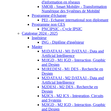
d'information en réseaux
SMOB - Smart Mobility - Transformation
Numérique des Systèmes de Mobilité
Programme d'échange
PEI - Echange international non diplomant
Programme non CES
PNCIPSIC - Cycle IPSIC
Catalogue 2024 - 2025
Ingénieur
ING - Diplôme d'ingénieur
Master
M1DATAAI - M1 DATAAI - Data and
Artificial Intelligence
M1IGD - M1 IGD - Interaction, Graphic
and Design
M1REDESI - M1 DES - Recherche en
Design
M2DATAAI - M2 DATAAI - Data and
Artificial Intelligence
M2DESI - M2 DES - Recherche en
Design
M2ICS - M2 ICS - Integration, Circuits
and Systems
M2IGD - M2 IGD - Interaction, Graphic
and Design