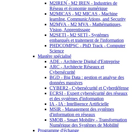
M2IREN - M2 IREN - Industries de
Réseau et économie numérique
M2MICAS - M2 MICAS - Machine
learnIng, CommunicAtions, and Security
M2MVA - M2 MVA - Mathématiques,
Vision, Apprentissage
M2SETI - M2 SETI - Systèmes
embarqués et traitement de l'information
PHDCOMPSC - PhD Track - Computer
Science
Mastère spécialisé
ADE - Architecte Digital d'Entreprise
ARC - Architecte Réseaux et
Cybersécurité
BGD - Big Data : gestion et analyse des
données massives
CYBER2 - Cybersécurité et Cyberdéfense
ECRSI - Expert cybersécurité des réseaux
et des systèmes d'information
IA - IA : Intelligence Artificielle
MSIR - Management des systèmes
d'information en réseaux
SMOB - Smart Mobility - Transformation
Numérique des Systèmes de Mobilité
Programme d'échange