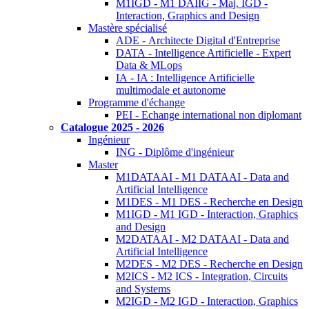
M1IGD - M1 DAIIG - Maj. IGD -
Interaction, Graphics and Design
Mastère spécialisé
ADE - Architecte Digital d'Entreprise
DATA - Intelligence Artificielle - Expert
Data & MLops
IA - IA : Intelligence Artificielle
multimodale et autonome
Programme d'échange
PEI - Echange international non diplomant
Catalogue 2025 - 2026
Ingénieur
ING - Diplôme d'ingénieur
Master
M1DATAAI - M1 DATAAI - Data and
Artificial Intelligence
M1DES - M1 DES - Recherche en Design
M1IGD - M1 IGD - Interaction, Graphics
and Design
M2DATAAI - M2 DATAAI - Data and
Artificial Intelligence
M2DES - M2 DES - Recherche en Design
M2ICS - M2 ICS - Integration, Circuits
and Systems
M2IGD - M2 IGD - Interaction, Graphics