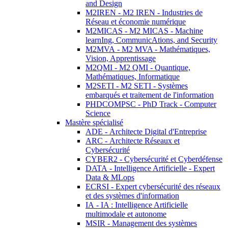
and Design
M2IREN - M2 IREN - Industries de
Réseau et économie numérique
M2MICAS - M2 MICAS - Machine
learnIng, CommunicAtions, and Security
M2MVA - M2 MVA - Mathématiques,
Vision, Apprentissage
M2QMI - M2 QMI - Quantique,
Mathématiques, Informatique
M2SETI - M2 SETI - Systèmes
embarqués et traitement de l'information
PHDCOMPSC - PhD Track - Computer
Science
Mastère spécialisé
ADE - Architecte Digital d'Entreprise
ARC - Architecte Réseaux et
Cybersécurité
CYBER2 - Cybersécurité et Cyberdéfense
DATA - Intelligence Artificielle - Expert
Data & MLops
ECRSI - Expert cybersécurité des réseaux
et des systèmes d'information
IA - IA : Intelligence Artificielle
multimodale et autonome
MSIR - Management des systèmes