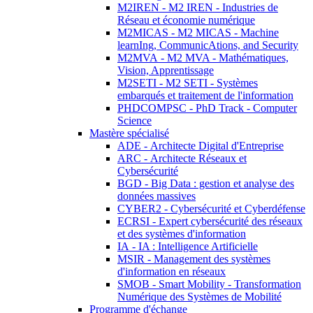
M2IREN - M2 IREN - Industries de
Réseau et économie numérique
M2MICAS - M2 MICAS - Machine
learnIng, CommunicAtions, and Security
M2MVA - M2 MVA - Mathématiques,
Vision, Apprentissage
M2SETI - M2 SETI - Systèmes
embarqués et traitement de l'information
PHDCOMPSC - PhD Track - Computer
Science
Mastère spécialisé
ADE - Architecte Digital d'Entreprise
ARC - Architecte Réseaux et
Cybersécurité
BGD - Big Data : gestion et analyse des
données massives
CYBER2 - Cybersécurité et Cyberdéfense
ECRSI - Expert cybersécurité des réseaux
et des systèmes d'information
IA - IA : Intelligence Artificielle
MSIR - Management des systèmes
d'information en réseaux
SMOB - Smart Mobility - Transformation
Numérique des Systèmes de Mobilité
Programme d'échange