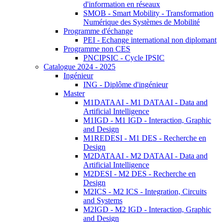
d'information en réseaux
SMOB - Smart Mobility - Transformation
Numérique des Systèmes de Mobilité
Programme d'échange
PEI - Echange international non diplomant
Programme non CES
PNCIPSIC - Cycle IPSIC
Catalogue 2024 - 2025
Ingénieur
ING - Diplôme d'ingénieur
Master
M1DATAAI - M1 DATAAI - Data and
Artificial Intelligence
M1IGD - M1 IGD - Interaction, Graphic
and Design
M1REDESI - M1 DES - Recherche en
Design
M2DATAAI - M2 DATAAI - Data and
Artificial Intelligence
M2DESI - M2 DES - Recherche en
Design
M2ICS - M2 ICS - Integration, Circuits
and Systems
M2IGD - M2 IGD - Interaction, Graphic
and Design