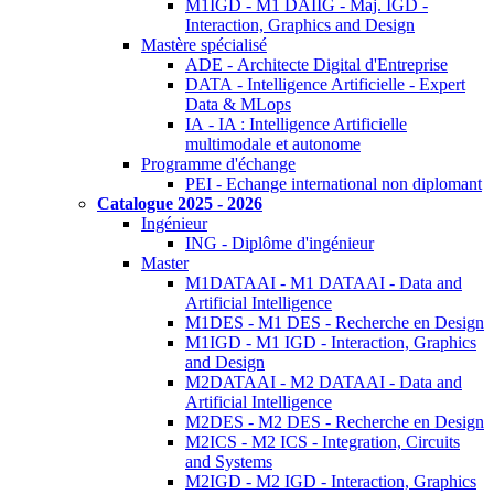
M1IGD - M1 DAIIG - Maj. IGD -
Interaction, Graphics and Design
Mastère spécialisé
ADE - Architecte Digital d'Entreprise
DATA - Intelligence Artificielle - Expert
Data & MLops
IA - IA : Intelligence Artificielle
multimodale et autonome
Programme d'échange
PEI - Echange international non diplomant
Catalogue 2025 - 2026
Ingénieur
ING - Diplôme d'ingénieur
Master
M1DATAAI - M1 DATAAI - Data and
Artificial Intelligence
M1DES - M1 DES - Recherche en Design
M1IGD - M1 IGD - Interaction, Graphics
and Design
M2DATAAI - M2 DATAAI - Data and
Artificial Intelligence
M2DES - M2 DES - Recherche en Design
M2ICS - M2 ICS - Integration, Circuits
and Systems
M2IGD - M2 IGD - Interaction, Graphics