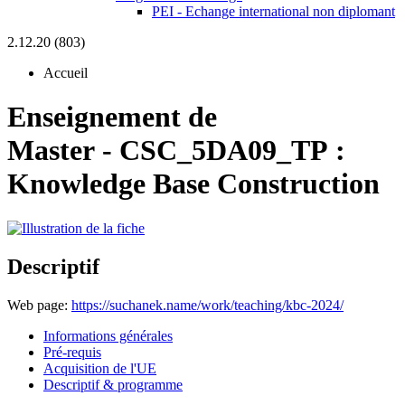
PEI - Echange international non diplomant
2.12.20 (803)
Accueil
Enseignement de
Master
-
CSC_5DA09_TP :
Knowledge Base Construction
Descriptif
Web page:
https://suchanek.name/work/teaching/kbc-2024/
Informations générales
Pré-requis
Acquisition de l'UE
Descriptif & programme