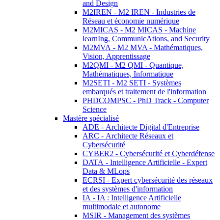
and Design
M2IREN - M2 IREN - Industries de
Réseau et économie numérique
M2MICAS - M2 MICAS - Machine
learnIng, CommunicAtions, and Security
M2MVA - M2 MVA - Mathématiques,
Vision, Apprentissage
M2QMI - M2 QMI - Quantique,
Mathématiques, Informatique
M2SETI - M2 SETI - Systèmes
embarqués et traitement de l'information
PHDCOMPSC - PhD Track - Computer
Science
Mastère spécialisé
ADE - Architecte Digital d'Entreprise
ARC - Architecte Réseaux et
Cybersécurité
CYBER2 - Cybersécurité et Cyberdéfense
DATA - Intelligence Artificielle - Expert
Data & MLops
ECRSI - Expert cybersécurité des réseaux
et des systèmes d'information
IA - IA : Intelligence Artificielle
multimodale et autonome
MSIR - Management des systèmes