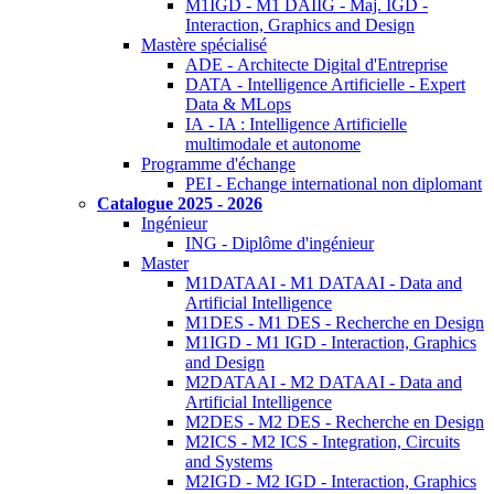
M1IGD - M1 DAIIG - Maj. IGD -
Interaction, Graphics and Design
Mastère spécialisé
ADE - Architecte Digital d'Entreprise
DATA - Intelligence Artificielle - Expert
Data & MLops
IA - IA : Intelligence Artificielle
multimodale et autonome
Programme d'échange
PEI - Echange international non diplomant
Catalogue 2025 - 2026
Ingénieur
ING - Diplôme d'ingénieur
Master
M1DATAAI - M1 DATAAI - Data and
Artificial Intelligence
M1DES - M1 DES - Recherche en Design
M1IGD - M1 IGD - Interaction, Graphics
and Design
M2DATAAI - M2 DATAAI - Data and
Artificial Intelligence
M2DES - M2 DES - Recherche en Design
M2ICS - M2 ICS - Integration, Circuits
and Systems
M2IGD - M2 IGD - Interaction, Graphics