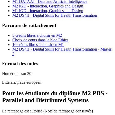
M1 DATAAI - Data and Artificial Intelligence
M2 IGD - Interaction, Graphics and Design
M1 IGD - Interaction, Graphics and Design
M2 DS4H - Digital Skills for Health Transformation
Parcours de rattachement
5 crédits libres à choisir en M2
Choix de cours dans le bloc Ethics
10 crédits libres à choisir en M1
M2 DS4H - Digital Skills for Health Transformation - Master
2
Format des notes
Numérique sur 20
Littérale/grade européen
Pour les étudiants du diplôme
M2 PDS -
Parallel and Distributed Systems
Le rattrapage est autorisé (Note de rattrapage conservée)