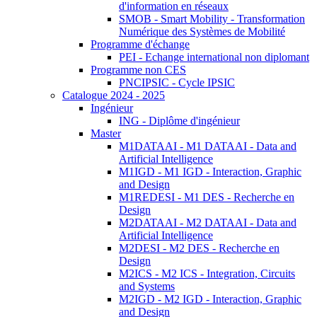
d'information en réseaux
SMOB - Smart Mobility - Transformation
Numérique des Systèmes de Mobilité
Programme d'échange
PEI - Echange international non diplomant
Programme non CES
PNCIPSIC - Cycle IPSIC
Catalogue 2024 - 2025
Ingénieur
ING - Diplôme d'ingénieur
Master
M1DATAAI - M1 DATAAI - Data and
Artificial Intelligence
M1IGD - M1 IGD - Interaction, Graphic
and Design
M1REDESI - M1 DES - Recherche en
Design
M2DATAAI - M2 DATAAI - Data and
Artificial Intelligence
M2DESI - M2 DES - Recherche en
Design
M2ICS - M2 ICS - Integration, Circuits
and Systems
M2IGD - M2 IGD - Interaction, Graphic
and Design