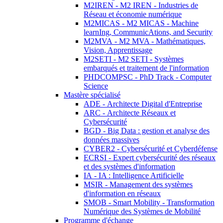
M2IREN - M2 IREN - Industries de
Réseau et économie numérique
M2MICAS - M2 MICAS - Machine
learnIng, CommunicAtions, and Security
M2MVA - M2 MVA - Mathématiques,
Vision, Apprentissage
M2SETI - M2 SETI - Systèmes
embarqués et traitement de l'information
PHDCOMPSC - PhD Track - Computer
Science
Mastère spécialisé
ADE - Architecte Digital d'Entreprise
ARC - Architecte Réseaux et
Cybersécurité
BGD - Big Data : gestion et analyse des
données massives
CYBER2 - Cybersécurité et Cyberdéfense
ECRSI - Expert cybersécurité des réseaux
et des systèmes d'information
IA - IA : Intelligence Artificielle
MSIR - Management des systèmes
d'information en réseaux
SMOB - Smart Mobility - Transformation
Numérique des Systèmes de Mobilité
Programme d'échange