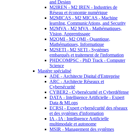
and Design
M2IREN - M2 IREN - Industries de
Réseau et économie numérique
M2MICAS - M2 MICAS - Machine
learnIng, CommunicAtions, and Security
M2MVA - M2 MVA - Mathématiques,
Vision, Apprentissage
M2QMI - M2 QMI - Quantique,
Mathématiques, Informatique
M2SETI - M2 SETI - Systèmes
embarqués et traitement de l'information
PHDCOMPSC - PhD Track - Computer
Science
Mastère spécialisé
ADE - Architecte Digital d'Entreprise
ARC - Architecte Réseaux et
Cybersécurité
CYBER2 - Cybersécurité et Cyberdéfense
DATA - Intelligence Artificielle - Expert
Data & MLops
ECRSI - Expert cybersécurité des réseaux
et des systèmes d'information
IA - IA : Intelligence Artificielle
multimodale et autonome
MSIR - Management des systèmes