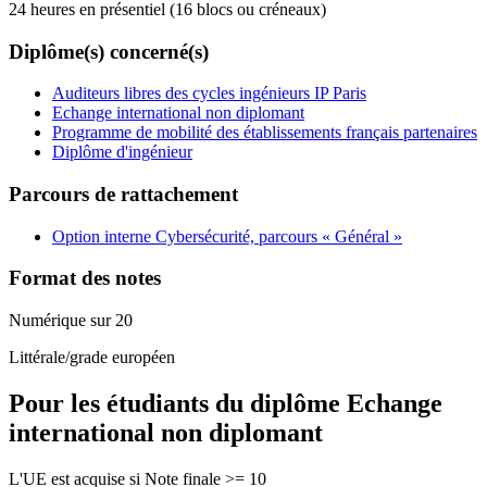
24 heures en présentiel (16 blocs ou créneaux)
Diplôme(s) concerné(s)
Auditeurs libres des cycles ingénieurs IP Paris
Echange international non diplomant
Programme de mobilité des établissements français partenaires
Diplôme d'ingénieur
Parcours de rattachement
Option interne Cybersécurité, parcours « Général »
Format des notes
Numérique sur 20
Littérale/grade européen
Pour les étudiants du diplôme
Echange
international non diplomant
L'UE est acquise si Note finale >= 10