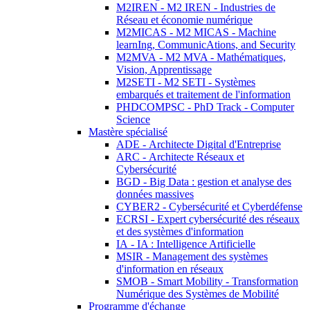
M2IREN - M2 IREN - Industries de
Réseau et économie numérique
M2MICAS - M2 MICAS - Machine
learnIng, CommunicAtions, and Security
M2MVA - M2 MVA - Mathématiques,
Vision, Apprentissage
M2SETI - M2 SETI - Systèmes
embarqués et traitement de l'information
PHDCOMPSC - PhD Track - Computer
Science
Mastère spécialisé
ADE - Architecte Digital d'Entreprise
ARC - Architecte Réseaux et
Cybersécurité
BGD - Big Data : gestion et analyse des
données massives
CYBER2 - Cybersécurité et Cyberdéfense
ECRSI - Expert cybersécurité des réseaux
et des systèmes d'information
IA - IA : Intelligence Artificielle
MSIR - Management des systèmes
d'information en réseaux
SMOB - Smart Mobility - Transformation
Numérique des Systèmes de Mobilité
Programme d'échange