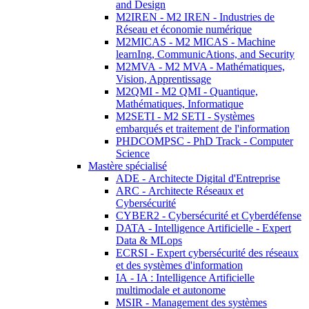
and Design
M2IREN - M2 IREN - Industries de
Réseau et économie numérique
M2MICAS - M2 MICAS - Machine
learnIng, CommunicAtions, and Security
M2MVA - M2 MVA - Mathématiques,
Vision, Apprentissage
M2QMI - M2 QMI - Quantique,
Mathématiques, Informatique
M2SETI - M2 SETI - Systèmes
embarqués et traitement de l'information
PHDCOMPSC - PhD Track - Computer
Science
Mastère spécialisé
ADE - Architecte Digital d'Entreprise
ARC - Architecte Réseaux et
Cybersécurité
CYBER2 - Cybersécurité et Cyberdéfense
DATA - Intelligence Artificielle - Expert
Data & MLops
ECRSI - Expert cybersécurité des réseaux
et des systèmes d'information
IA - IA : Intelligence Artificielle
multimodale et autonome
MSIR - Management des systèmes