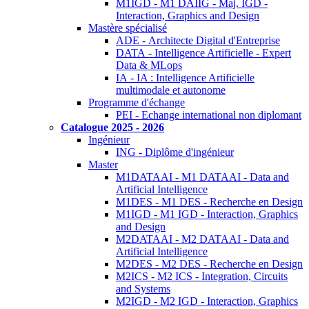
M1IGD - M1 DAIIG - Maj. IGD -
Interaction, Graphics and Design
Mastère spécialisé
ADE - Architecte Digital d'Entreprise
DATA - Intelligence Artificielle - Expert
Data & MLops
IA - IA : Intelligence Artificielle
multimodale et autonome
Programme d'échange
PEI - Echange international non diplomant
Catalogue 2025 - 2026
Ingénieur
ING - Diplôme d'ingénieur
Master
M1DATAAI - M1 DATAAI - Data and
Artificial Intelligence
M1DES - M1 DES - Recherche en Design
M1IGD - M1 IGD - Interaction, Graphics
and Design
M2DATAAI - M2 DATAAI - Data and
Artificial Intelligence
M2DES - M2 DES - Recherche en Design
M2ICS - M2 ICS - Integration, Circuits
and Systems
M2IGD - M2 IGD - Interaction, Graphics