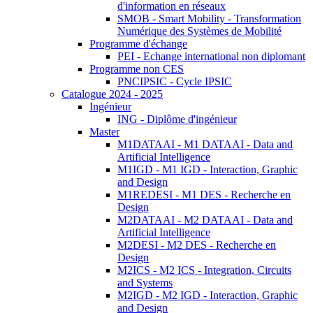
d'information en réseaux
SMOB - Smart Mobility - Transformation
Numérique des Systèmes de Mobilité
Programme d'échange
PEI - Echange international non diplomant
Programme non CES
PNCIPSIC - Cycle IPSIC
Catalogue 2024 - 2025
Ingénieur
ING - Diplôme d'ingénieur
Master
M1DATAAI - M1 DATAAI - Data and
Artificial Intelligence
M1IGD - M1 IGD - Interaction, Graphic
and Design
M1REDESI - M1 DES - Recherche en
Design
M2DATAAI - M2 DATAAI - Data and
Artificial Intelligence
M2DESI - M2 DES - Recherche en
Design
M2ICS - M2 ICS - Integration, Circuits
and Systems
M2IGD - M2 IGD - Interaction, Graphic
and Design