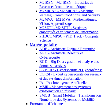
M2IREN - M2 IREN - Industries de
Réseau et économie numérique
M2MICAS - M2 MICAS - Machine
learnIng, CommunicAtions, and Security
M2MVA - M2 MVA - Mathématiques,
Vision, Apprentissage
M2SETI - M2 SETI - Systèmes
embarqués et traitement de l'information
PHDCOMPSC - PhD Track - Computer
Science
Mastère spécialisé
ADE - Architecte Digital d'Entreprise
ARC - Architecte Réseaux et
Cybersécurité
BGD - Big Data : gestion et analyse des
données massives
CYBER2 - Cybersécurité et Cyberdéfense
ECRSI - Expert cybersécurité des réseaux
et des systèmes d'information
IA - IA : Intelligence Artificielle
MSIR - Management des systèmes
d'information en réseaux
SMOB - Smart Mobility - Transformation
Numérique des Systèmes de Mobilité
Programme d'échange