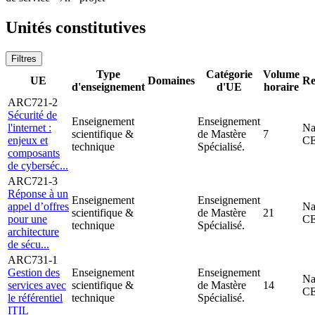
Unités constitutives
Filtres
Type
Catégorie
Volume
UE
Domaines
Re
d'enseignement
d'UE
horaire
ARC721-2
Sécurité de
Enseignement
Enseignement
l'internet :
Na
scientifique &
de Mastère
7
enjeux et
C
technique
Spécialisé.
composants
de cyberséc...
ARC721-3
Réponse à un
Enseignement
Enseignement
appel d’offres
Na
scientifique &
de Mastère
21
pour une
C
technique
Spécialisé.
architecture
de sécu...
ARC731-1
Gestion des
Enseignement
Enseignement
Na
services avec
scientifique &
de Mastère
14
C
le référentiel
technique
Spécialisé.
ITIL