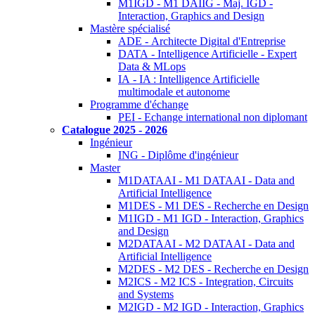
M1IGD - M1 DAIIG - Maj. IGD -
Interaction, Graphics and Design
Mastère spécialisé
ADE - Architecte Digital d'Entreprise
DATA - Intelligence Artificielle - Expert
Data & MLops
IA - IA : Intelligence Artificielle
multimodale et autonome
Programme d'échange
PEI - Echange international non diplomant
Catalogue 2025 - 2026
Ingénieur
ING - Diplôme d'ingénieur
Master
M1DATAAI - M1 DATAAI - Data and
Artificial Intelligence
M1DES - M1 DES - Recherche en Design
M1IGD - M1 IGD - Interaction, Graphics
and Design
M2DATAAI - M2 DATAAI - Data and
Artificial Intelligence
M2DES - M2 DES - Recherche en Design
M2ICS - M2 ICS - Integration, Circuits
and Systems
M2IGD - M2 IGD - Interaction, Graphics