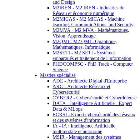
and Design
M2IREN - M2 IREN - Industries de
Réseau et économie numérique
M2MICAS - M2 MICAS - Machine
learnIng, CommunicAtions, and Security
M2MVA - M2 MVA - Mathématiques,
Vision, Apprentissage
M2QMI - M2 QMI - Quantique,
Mathématiques, Informatique
M2SETI - M2 SETI - Systèmes
embarqués et traitement de l'information
PHDCOMPSC - PhD Track - Computer
Science
Mastère spécialisé
ADE - Architecte Digital d'Entreprise
ARC - Architecte Réseaux et
Cybersécurité
CYBER2 - Cybersécurité et Cyberdéfense
DATA - Intelligence Artificielle - Expert
Data & MLops
ECRSI - Expert cybersécurité des réseaux
et des systèmes d'information
IA - IA : Intelligence Artificielle
multimodale et autonome
MSIR - Management des systèmes