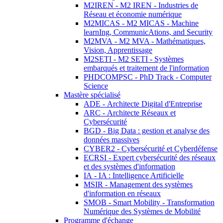
M2IREN - M2 IREN - Industries de
Réseau et économie numérique
M2MICAS - M2 MICAS - Machine
learnIng, CommunicAtions, and Security
M2MVA - M2 MVA - Mathématiques,
Vision, Apprentissage
M2SETI - M2 SETI - Systèmes
embarqués et traitement de l'information
PHDCOMPSC - PhD Track - Computer
Science
Mastère spécialisé
ADE - Architecte Digital d'Entreprise
ARC - Architecte Réseaux et
Cybersécurité
BGD - Big Data : gestion et analyse des
données massives
CYBER2 - Cybersécurité et Cyberdéfense
ECRSI - Expert cybersécurité des réseaux
et des systèmes d'information
IA - IA : Intelligence Artificielle
MSIR - Management des systèmes
d'information en réseaux
SMOB - Smart Mobility - Transformation
Numérique des Systèmes de Mobilité
Programme d'échange