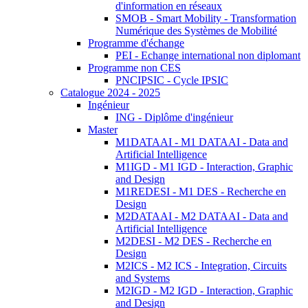
d'information en réseaux
SMOB - Smart Mobility - Transformation
Numérique des Systèmes de Mobilité
Programme d'échange
PEI - Echange international non diplomant
Programme non CES
PNCIPSIC - Cycle IPSIC
Catalogue 2024 - 2025
Ingénieur
ING - Diplôme d'ingénieur
Master
M1DATAAI - M1 DATAAI - Data and
Artificial Intelligence
M1IGD - M1 IGD - Interaction, Graphic
and Design
M1REDESI - M1 DES - Recherche en
Design
M2DATAAI - M2 DATAAI - Data and
Artificial Intelligence
M2DESI - M2 DES - Recherche en
Design
M2ICS - M2 ICS - Integration, Circuits
and Systems
M2IGD - M2 IGD - Interaction, Graphic
and Design