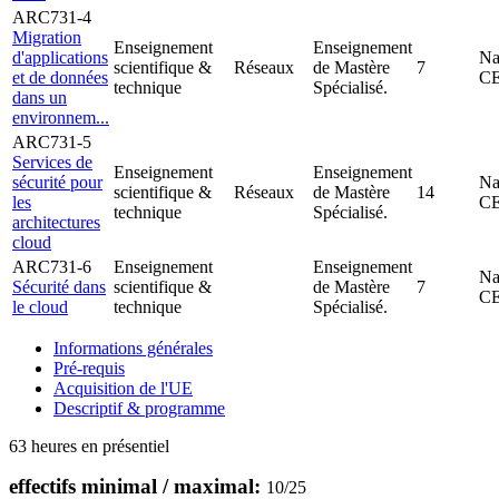
ARC731-4
Migration
Enseignement
Enseignement
d'applications
Na
scientifique &
Réseaux
de Mastère
7
et de données
C
technique
Spécialisé.
dans un
environnem...
ARC731-5
Services de
Enseignement
Enseignement
sécurité pour
Na
scientifique &
Réseaux
de Mastère
14
les
C
technique
Spécialisé.
architectures
cloud
ARC731-6
Enseignement
Enseignement
Na
Sécurité dans
scientifique &
de Mastère
7
C
le cloud
technique
Spécialisé.
Informations générales
Pré-requis
Acquisition de l'UE
Descriptif & programme
63 heures en présentiel
effectifs minimal / maximal:
10
/
25