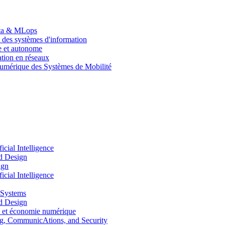
Data & MLops
 des systèmes d'information
le et autonome
tion en réseaux
umérique des Systèmes de Mobilité
ial Intelligence
d Design
ign
ial Intelligence
 Systems
d Design
 et économie numérique
, CommunicAtions, and Security