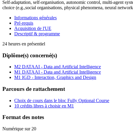
Self-adaptation, self-organisation, autonomic control, multi-agent sy
choice (e.g.,social organisations, physical phenomena, neural network
Informations générales
Pré-requis
Acquisition de l'UE
Descriptif & programme
24 heures en présentiel
Diplôme(s) concerné(s)
M2 DATAAI - Data and Artificial Intelligence
M1 DATAAI - Data and Artificial Intelligence
M1 IGD - Interaction, Graphics and Design
Parcours de rattachement
Choix de cours dans le bloc Fully Optional Course
10 crédits libres à choisir en M1
Format des notes
Numérique sur 20