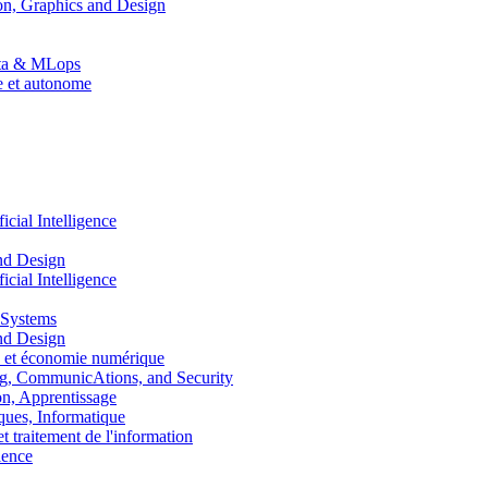
n, Graphics and Design
Data & MLops
le et autonome
ial Intelligence
nd Design
ial Intelligence
 Systems
nd Design
 et économie numérique
, CommunicAtions, and Security
, Apprentissage
ues, Informatique
traitement de l'information
ence