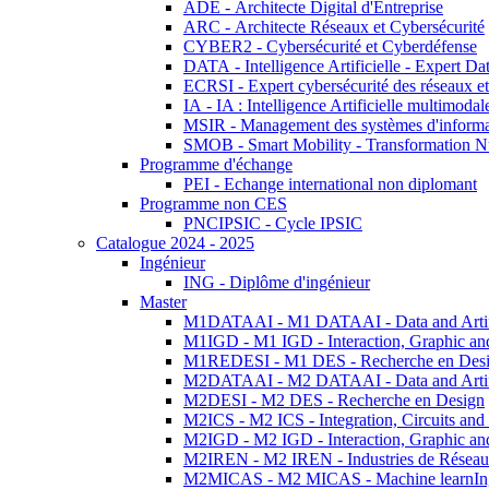
ADE - Architecte Digital d'Entreprise
ARC - Architecte Réseaux et Cybersécurité
CYBER2 - Cybersécurité et Cyberdéfense
DATA - Intelligence Artificielle - Expert 
ECRSI - Expert cybersécurité des réseaux et
IA - IA : Intelligence Artificielle multimoda
MSIR - Management des systèmes d'informa
SMOB - Smart Mobility - Transformation N
Programme d'échange
PEI - Echange international non diplomant
Programme non CES
PNCIPSIC - Cycle IPSIC
Catalogue 2024 - 2025
Ingénieur
ING - Diplôme d'ingénieur
Master
M1DATAAI - M1 DATAAI - Data and Artific
M1IGD - M1 IGD - Interaction, Graphic an
M1REDESI - M1 DES - Recherche en Des
M2DATAAI - M2 DATAAI - Data and Artific
M2DESI - M2 DES - Recherche en Design
M2ICS - M2 ICS - Integration, Circuits and
M2IGD - M2 IGD - Interaction, Graphic an
M2IREN - M2 IREN - Industries de Réseau
M2MICAS - M2 MICAS - Machine learnIng