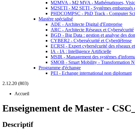
M2MVA - M2 MVA - Mathématiques, Vision
M2SETI - M2 SETI - Systèmes embarqués et 
PHDCOMPSC - PhD Track - Computer Sci
Mastère spécialisé
ADE - Architecte Digital d'Entreprise
ARC - Architecte Réseaux et Cybersécurité
BGD - Big Data : gestion et analyse des do
CYBER2 - Cybersécurité et Cyberdéfense
ECRSI - Expert cybersécurité des réseaux et
IA - IA : Intelligence Artificielle
MSIR - Management des systèmes d'informa
SMOB - Smart Mobility - Transformation N
Programme d'échange
PEI - Echange international non diplomant
2.12.20 (803)
Accueil
Enseignement de Master
-
CSC_
Descriptif