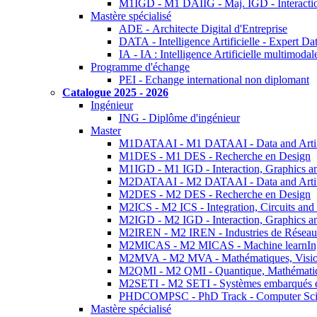
M1IGD - M1 DAIIG - Maj. IGD - Interactio
Mastère spécialisé
ADE - Architecte Digital d'Entreprise
DATA - Intelligence Artificielle - Expert 
IA - IA : Intelligence Artificielle multimoda
Programme d'échange
PEI - Echange international non diplomant
Catalogue 2025 - 2026
Ingénieur
ING - Diplôme d'ingénieur
Master
M1DATAAI - M1 DATAAI - Data and Artific
M1DES - M1 DES - Recherche en Design
M1IGD - M1 IGD - Interaction, Graphics a
M2DATAAI - M2 DATAAI - Data and Artific
M2DES - M2 DES - Recherche en Design
M2ICS - M2 ICS - Integration, Circuits and
M2IGD - M2 IGD - Interaction, Graphics a
M2IREN - M2 IREN - Industries de Réseau
M2MICAS - M2 MICAS - Machine learnIng
M2MVA - M2 MVA - Mathématiques, Vision
M2QMI - M2 QMI - Quantique, Mathématiq
M2SETI - M2 SETI - Systèmes embarqués et 
PHDCOMPSC - PhD Track - Computer Sci
Mastère spécialisé