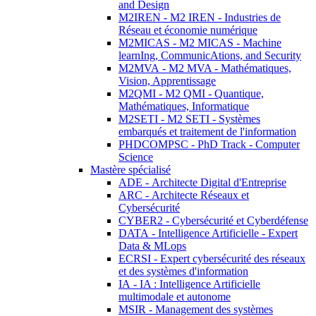
and Design
M2IREN - M2 IREN - Industries de
Réseau et économie numérique
M2MICAS - M2 MICAS - Machine
learnIng, CommunicAtions, and Security
M2MVA - M2 MVA - Mathématiques,
Vision, Apprentissage
M2QMI - M2 QMI - Quantique,
Mathématiques, Informatique
M2SETI - M2 SETI - Systèmes
embarqués et traitement de l'information
PHDCOMPSC - PhD Track - Computer
Science
Mastère spécialisé
ADE - Architecte Digital d'Entreprise
ARC - Architecte Réseaux et
Cybersécurité
CYBER2 - Cybersécurité et Cyberdéfense
DATA - Intelligence Artificielle - Expert
Data & MLops
ECRSI - Expert cybersécurité des réseaux
et des systèmes d'information
IA - IA : Intelligence Artificielle
multimodale et autonome
MSIR - Management des systèmes