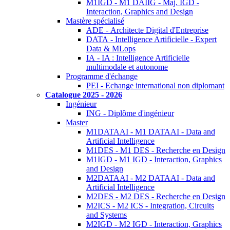
M1IGD - M1 DAIIG - Maj. IGD -
Interaction, Graphics and Design
Mastère spécialisé
ADE - Architecte Digital d'Entreprise
DATA - Intelligence Artificielle - Expert
Data & MLops
IA - IA : Intelligence Artificielle
multimodale et autonome
Programme d'échange
PEI - Echange international non diplomant
Catalogue 2025 - 2026
Ingénieur
ING - Diplôme d'ingénieur
Master
M1DATAAI - M1 DATAAI - Data and
Artificial Intelligence
M1DES - M1 DES - Recherche en Design
M1IGD - M1 IGD - Interaction, Graphics
and Design
M2DATAAI - M2 DATAAI - Data and
Artificial Intelligence
M2DES - M2 DES - Recherche en Design
M2ICS - M2 ICS - Integration, Circuits
and Systems
M2IGD - M2 IGD - Interaction, Graphics