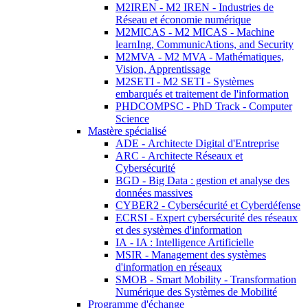
M2IREN - M2 IREN - Industries de
Réseau et économie numérique
M2MICAS - M2 MICAS - Machine
learnIng, CommunicAtions, and Security
M2MVA - M2 MVA - Mathématiques,
Vision, Apprentissage
M2SETI - M2 SETI - Systèmes
embarqués et traitement de l'information
PHDCOMPSC - PhD Track - Computer
Science
Mastère spécialisé
ADE - Architecte Digital d'Entreprise
ARC - Architecte Réseaux et
Cybersécurité
BGD - Big Data : gestion et analyse des
données massives
CYBER2 - Cybersécurité et Cyberdéfense
ECRSI - Expert cybersécurité des réseaux
et des systèmes d'information
IA - IA : Intelligence Artificielle
MSIR - Management des systèmes
d'information en réseaux
SMOB - Smart Mobility - Transformation
Numérique des Systèmes de Mobilité
Programme d'échange