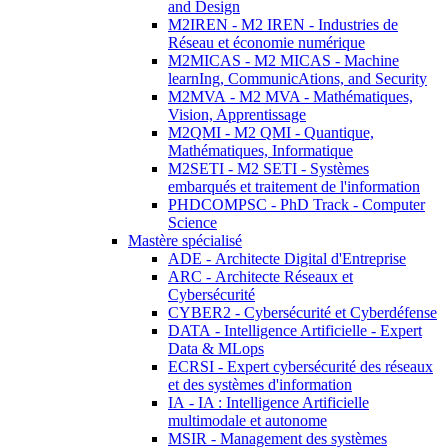
and Design
M2IREN - M2 IREN - Industries de
Réseau et économie numérique
M2MICAS - M2 MICAS - Machine
learnIng, CommunicAtions, and Security
M2MVA - M2 MVA - Mathématiques,
Vision, Apprentissage
M2QMI - M2 QMI - Quantique,
Mathématiques, Informatique
M2SETI - M2 SETI - Systèmes
embarqués et traitement de l'information
PHDCOMPSC - PhD Track - Computer
Science
Mastère spécialisé
ADE - Architecte Digital d'Entreprise
ARC - Architecte Réseaux et
Cybersécurité
CYBER2 - Cybersécurité et Cyberdéfense
DATA - Intelligence Artificielle - Expert
Data & MLops
ECRSI - Expert cybersécurité des réseaux
et des systèmes d'information
IA - IA : Intelligence Artificielle
multimodale et autonome
MSIR - Management des systèmes