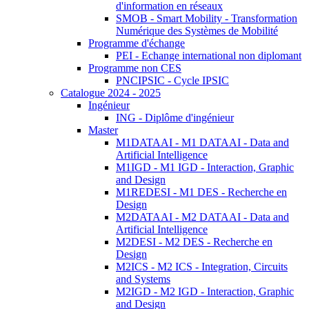
d'information en réseaux
SMOB - Smart Mobility - Transformation
Numérique des Systèmes de Mobilité
Programme d'échange
PEI - Echange international non diplomant
Programme non CES
PNCIPSIC - Cycle IPSIC
Catalogue 2024 - 2025
Ingénieur
ING - Diplôme d'ingénieur
Master
M1DATAAI - M1 DATAAI - Data and
Artificial Intelligence
M1IGD - M1 IGD - Interaction, Graphic
and Design
M1REDESI - M1 DES - Recherche en
Design
M2DATAAI - M2 DATAAI - Data and
Artificial Intelligence
M2DESI - M2 DES - Recherche en
Design
M2ICS - M2 ICS - Integration, Circuits
and Systems
M2IGD - M2 IGD - Interaction, Graphic
and Design