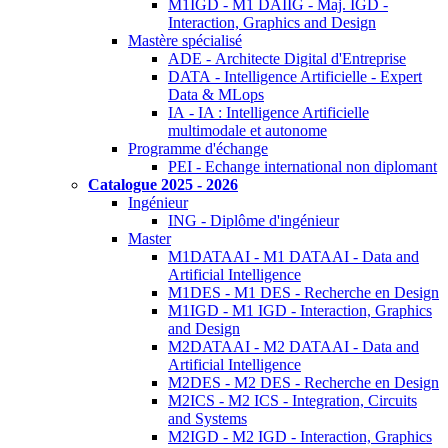
M1IGD - M1 DAIIG - Maj. IGD -
Interaction, Graphics and Design
Mastère spécialisé
ADE - Architecte Digital d'Entreprise
DATA - Intelligence Artificielle - Expert
Data & MLops
IA - IA : Intelligence Artificielle
multimodale et autonome
Programme d'échange
PEI - Echange international non diplomant
Catalogue 2025 - 2026
Ingénieur
ING - Diplôme d'ingénieur
Master
M1DATAAI - M1 DATAAI - Data and
Artificial Intelligence
M1DES - M1 DES - Recherche en Design
M1IGD - M1 IGD - Interaction, Graphics
and Design
M2DATAAI - M2 DATAAI - Data and
Artificial Intelligence
M2DES - M2 DES - Recherche en Design
M2ICS - M2 ICS - Integration, Circuits
and Systems
M2IGD - M2 IGD - Interaction, Graphics