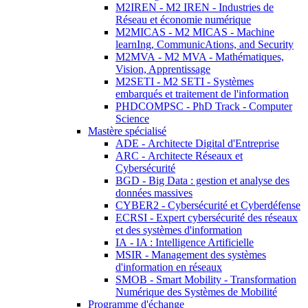
M2IREN - M2 IREN - Industries de
Réseau et économie numérique
M2MICAS - M2 MICAS - Machine
learnIng, CommunicAtions, and Security
M2MVA - M2 MVA - Mathématiques,
Vision, Apprentissage
M2SETI - M2 SETI - Systèmes
embarqués et traitement de l'information
PHDCOMPSC - PhD Track - Computer
Science
Mastère spécialisé
ADE - Architecte Digital d'Entreprise
ARC - Architecte Réseaux et
Cybersécurité
BGD - Big Data : gestion et analyse des
données massives
CYBER2 - Cybersécurité et Cyberdéfense
ECRSI - Expert cybersécurité des réseaux
et des systèmes d'information
IA - IA : Intelligence Artificielle
MSIR - Management des systèmes
d'information en réseaux
SMOB - Smart Mobility - Transformation
Numérique des Systèmes de Mobilité
Programme d'échange