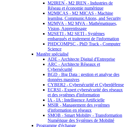
M2IREN - M2 IREN - Industries de
Réseau et économie numérique
M2MICAS - M2 MICAS - Machine
learnIng, CommunicAtions, and Security
M2MVA - M2 MVA - Mathématiques,
Vision, Apprentissage
M2SETI - M2 SETI - Systèmes
embarqués et traitement de l'information
PHDCOMPSC - PhD Track - Computer
Science
Mastère spécialisé
ADE - Architecte Digital d'Entreprise
ARC - Architecte Réseaux et
Cybersécurité
BGD - Big Data : gestion et analyse des
données massives
CYBER2 - Cybersécurité et Cyberdéfense
ECRSI - Expert cybersécurité des réseaux
et des systèmes d'information
IA - IA : Intelligence Artificielle
MSIR - Management des systèmes
d'information en réseaux
SMOB - Smart Mobility - Transformation
Numérique des Systèmes de Mobilité
Programme d'échange