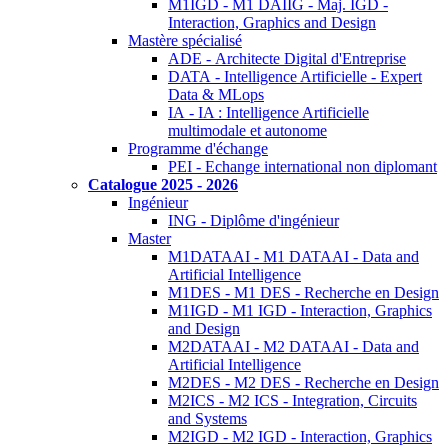
M1IGD - M1 DAIIG - Maj. IGD -
Interaction, Graphics and Design
Mastère spécialisé
ADE - Architecte Digital d'Entreprise
DATA - Intelligence Artificielle - Expert
Data & MLops
IA - IA : Intelligence Artificielle
multimodale et autonome
Programme d'échange
PEI - Echange international non diplomant
Catalogue 2025 - 2026
Ingénieur
ING - Diplôme d'ingénieur
Master
M1DATAAI - M1 DATAAI - Data and
Artificial Intelligence
M1DES - M1 DES - Recherche en Design
M1IGD - M1 IGD - Interaction, Graphics
and Design
M2DATAAI - M2 DATAAI - Data and
Artificial Intelligence
M2DES - M2 DES - Recherche en Design
M2ICS - M2 ICS - Integration, Circuits
and Systems
M2IGD - M2 IGD - Interaction, Graphics