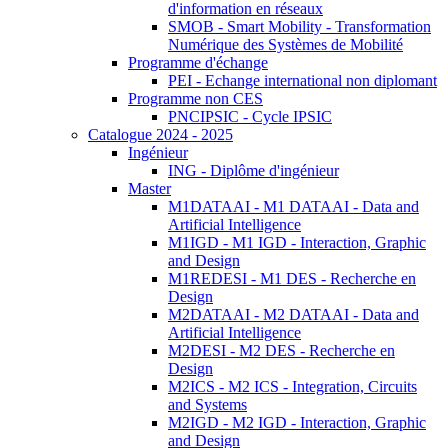
d'information en réseaux
SMOB - Smart Mobility - Transformation
Numérique des Systèmes de Mobilité
Programme d'échange
PEI - Echange international non diplomant
Programme non CES
PNCIPSIC - Cycle IPSIC
Catalogue 2024 - 2025
Ingénieur
ING - Diplôme d'ingénieur
Master
M1DATAAI - M1 DATAAI - Data and
Artificial Intelligence
M1IGD - M1 IGD - Interaction, Graphic
and Design
M1REDESI - M1 DES - Recherche en
Design
M2DATAAI - M2 DATAAI - Data and
Artificial Intelligence
M2DESI - M2 DES - Recherche en
Design
M2ICS - M2 ICS - Integration, Circuits
and Systems
M2IGD - M2 IGD - Interaction, Graphic
and Design