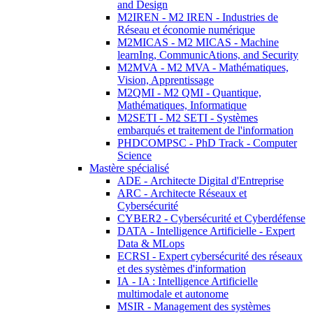
and Design
M2IREN - M2 IREN - Industries de
Réseau et économie numérique
M2MICAS - M2 MICAS - Machine
learnIng, CommunicAtions, and Security
M2MVA - M2 MVA - Mathématiques,
Vision, Apprentissage
M2QMI - M2 QMI - Quantique,
Mathématiques, Informatique
M2SETI - M2 SETI - Systèmes
embarqués et traitement de l'information
PHDCOMPSC - PhD Track - Computer
Science
Mastère spécialisé
ADE - Architecte Digital d'Entreprise
ARC - Architecte Réseaux et
Cybersécurité
CYBER2 - Cybersécurité et Cyberdéfense
DATA - Intelligence Artificielle - Expert
Data & MLops
ECRSI - Expert cybersécurité des réseaux
et des systèmes d'information
IA - IA : Intelligence Artificielle
multimodale et autonome
MSIR - Management des systèmes