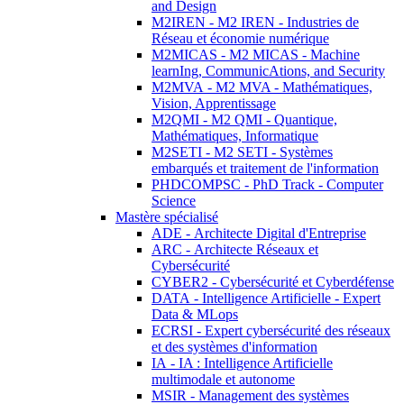
and Design
M2IREN - M2 IREN - Industries de
Réseau et économie numérique
M2MICAS - M2 MICAS - Machine
learnIng, CommunicAtions, and Security
M2MVA - M2 MVA - Mathématiques,
Vision, Apprentissage
M2QMI - M2 QMI - Quantique,
Mathématiques, Informatique
M2SETI - M2 SETI - Systèmes
embarqués et traitement de l'information
PHDCOMPSC - PhD Track - Computer
Science
Mastère spécialisé
ADE - Architecte Digital d'Entreprise
ARC - Architecte Réseaux et
Cybersécurité
CYBER2 - Cybersécurité et Cyberdéfense
DATA - Intelligence Artificielle - Expert
Data & MLops
ECRSI - Expert cybersécurité des réseaux
et des systèmes d'information
IA - IA : Intelligence Artificielle
multimodale et autonome
MSIR - Management des systèmes