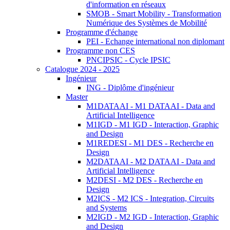
d'information en réseaux
SMOB - Smart Mobility - Transformation
Numérique des Systèmes de Mobilité
Programme d'échange
PEI - Echange international non diplomant
Programme non CES
PNCIPSIC - Cycle IPSIC
Catalogue 2024 - 2025
Ingénieur
ING - Diplôme d'ingénieur
Master
M1DATAAI - M1 DATAAI - Data and
Artificial Intelligence
M1IGD - M1 IGD - Interaction, Graphic
and Design
M1REDESI - M1 DES - Recherche en
Design
M2DATAAI - M2 DATAAI - Data and
Artificial Intelligence
M2DESI - M2 DES - Recherche en
Design
M2ICS - M2 ICS - Integration, Circuits
and Systems
M2IGD - M2 IGD - Interaction, Graphic
and Design