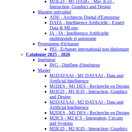
M1IGD - M1 DAIIG - Maj. IGD -
Interaction, Graphics and Design
Mastère spécialisé
ADE - Architecte Digital d'Entreprise
DATA - Intelligence Artificielle - Expert
Data & MLops
IA - IA : Intelligence Artificielle
multimodale et autonome
Programme d'échange
PEI - Echange international non diplomant
Catalogue 2025 - 2026
Ingénieur
ING - Diplôme d'ingénieur
Master
M1DATAAI - M1 DATAAI - Data and
Artificial Intelligence
M1DES - M1 DES - Recherche en Design
M1IGD - M1 IGD - Interaction, Graphics
and Design
M2DATAAI - M2 DATAAI - Data and
Artificial Intelligence
M2DES - M2 DES - Recherche en Design
M2ICS - M2 ICS - Integration, Circuits
and Systems
M2IGD - M2 IGD - Interaction, Graphics