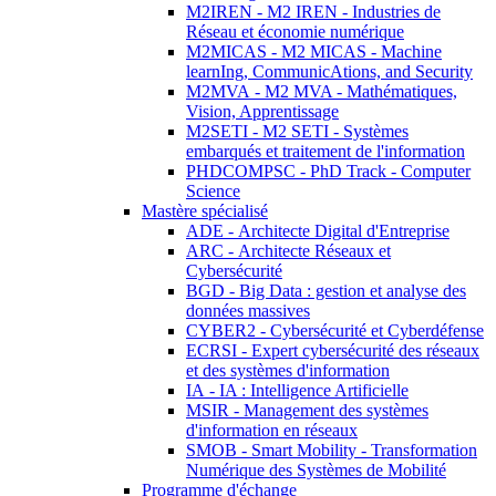
M2IREN - M2 IREN - Industries de
Réseau et économie numérique
M2MICAS - M2 MICAS - Machine
learnIng, CommunicAtions, and Security
M2MVA - M2 MVA - Mathématiques,
Vision, Apprentissage
M2SETI - M2 SETI - Systèmes
embarqués et traitement de l'information
PHDCOMPSC - PhD Track - Computer
Science
Mastère spécialisé
ADE - Architecte Digital d'Entreprise
ARC - Architecte Réseaux et
Cybersécurité
BGD - Big Data : gestion et analyse des
données massives
CYBER2 - Cybersécurité et Cyberdéfense
ECRSI - Expert cybersécurité des réseaux
et des systèmes d'information
IA - IA : Intelligence Artificielle
MSIR - Management des systèmes
d'information en réseaux
SMOB - Smart Mobility - Transformation
Numérique des Systèmes de Mobilité
Programme d'échange