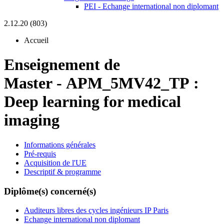
PEI - Echange international non diplomant
2.12.20 (803)
Accueil
Enseignement de
Master
-
APM_5MV42_TP :
Deep learning for medical
imaging
Informations générales
Pré-requis
Acquisition de l'UE
Descriptif & programme
Diplôme(s) concerné(s)
Auditeurs libres des cycles ingénieurs IP Paris
Echange international non diplomant