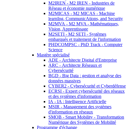
M2IREN - M2 IREN - Industries de
Réseau et économie numérique
M2MICAS - M2 MICAS - Machine
learnIng, CommunicAtions, and Security
M2MVA - M2 MVA - Mathématiques,
Vision, Apprentissage
M2SETI - M2 SETI - Systèmes
embarqués et traitement de l'information
PHDCOMPSC - PhD Track - Computer
Science
Mastère spécialisé
ADE - Architecte Digital d'Entreprise
ARC - Architecte Réseaux et
Cybersécurité
BGD - Big Data : gestion et analyse des
données massives
CYBER2 - Cybersécurité et Cyberdéfense
ECRSI - Expert cybersécurité des réseaux
et des systèmes d'information
IA - IA : Intelligence Artificielle
MSIR - Management des systèmes
d'information en réseaux
SMOB - Smart Mobility - Transformation
Numérique des Systèmes de Mobilité
Programme d'échange