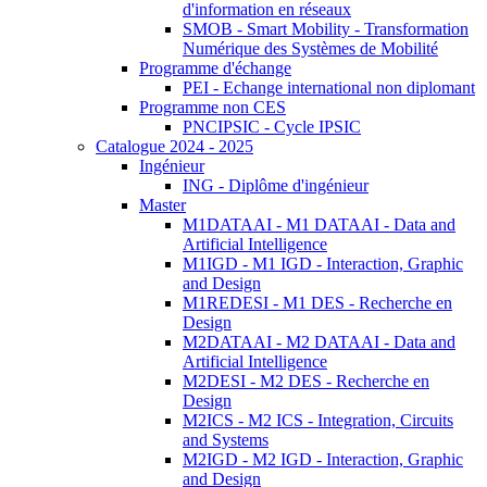
d'information en réseaux
SMOB - Smart Mobility - Transformation
Numérique des Systèmes de Mobilité
Programme d'échange
PEI - Echange international non diplomant
Programme non CES
PNCIPSIC - Cycle IPSIC
Catalogue 2024 - 2025
Ingénieur
ING - Diplôme d'ingénieur
Master
M1DATAAI - M1 DATAAI - Data and
Artificial Intelligence
M1IGD - M1 IGD - Interaction, Graphic
and Design
M1REDESI - M1 DES - Recherche en
Design
M2DATAAI - M2 DATAAI - Data and
Artificial Intelligence
M2DESI - M2 DES - Recherche en
Design
M2ICS - M2 ICS - Integration, Circuits
and Systems
M2IGD - M2 IGD - Interaction, Graphic
and Design