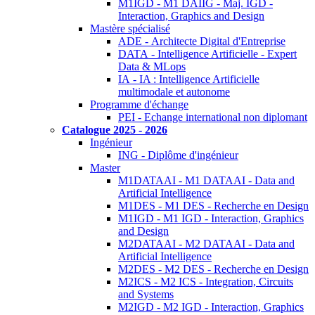
M1IGD - M1 DAIIG - Maj. IGD -
Interaction, Graphics and Design
Mastère spécialisé
ADE - Architecte Digital d'Entreprise
DATA - Intelligence Artificielle - Expert
Data & MLops
IA - IA : Intelligence Artificielle
multimodale et autonome
Programme d'échange
PEI - Echange international non diplomant
Catalogue 2025 - 2026
Ingénieur
ING - Diplôme d'ingénieur
Master
M1DATAAI - M1 DATAAI - Data and
Artificial Intelligence
M1DES - M1 DES - Recherche en Design
M1IGD - M1 IGD - Interaction, Graphics
and Design
M2DATAAI - M2 DATAAI - Data and
Artificial Intelligence
M2DES - M2 DES - Recherche en Design
M2ICS - M2 ICS - Integration, Circuits
and Systems
M2IGD - M2 IGD - Interaction, Graphics