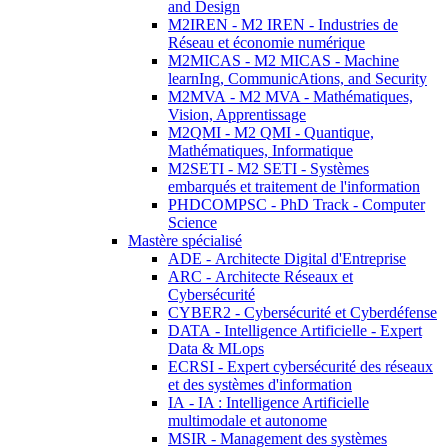
and Design
M2IREN - M2 IREN - Industries de
Réseau et économie numérique
M2MICAS - M2 MICAS - Machine
learnIng, CommunicAtions, and Security
M2MVA - M2 MVA - Mathématiques,
Vision, Apprentissage
M2QMI - M2 QMI - Quantique,
Mathématiques, Informatique
M2SETI - M2 SETI - Systèmes
embarqués et traitement de l'information
PHDCOMPSC - PhD Track - Computer
Science
Mastère spécialisé
ADE - Architecte Digital d'Entreprise
ARC - Architecte Réseaux et
Cybersécurité
CYBER2 - Cybersécurité et Cyberdéfense
DATA - Intelligence Artificielle - Expert
Data & MLops
ECRSI - Expert cybersécurité des réseaux
et des systèmes d'information
IA - IA : Intelligence Artificielle
multimodale et autonome
MSIR - Management des systèmes