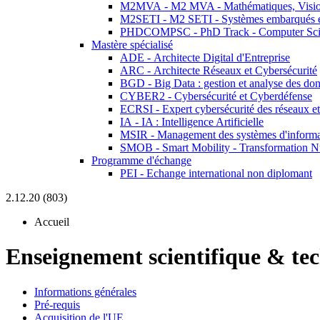
M2MVA - M2 MVA - Mathématiques, Vision
M2SETI - M2 SETI - Systèmes embarqués et 
PHDCOMPSC - PhD Track - Computer Sci
Mastère spécialisé
ADE - Architecte Digital d'Entreprise
ARC - Architecte Réseaux et Cybersécurité
BGD - Big Data : gestion et analyse des do
CYBER2 - Cybersécurité et Cyberdéfense
ECRSI - Expert cybersécurité des réseaux et
IA - IA : Intelligence Artificielle
MSIR - Management des systèmes d'informa
SMOB - Smart Mobility - Transformation N
Programme d'échange
PEI - Echange international non diplomant
2.12.20 (803)
Accueil
Enseignement scientifique & te
Informations générales
Pré-requis
Acquisition de l'UE