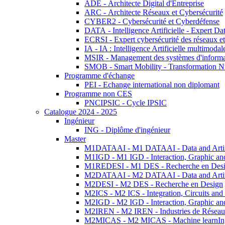
ADE - Architecte Digital d'Entreprise
ARC - Architecte Réseaux et Cybersécurité
CYBER2 - Cybersécurité et Cyberdéfense
DATA - Intelligence Artificielle - Expert 
ECRSI - Expert cybersécurité des réseaux et
IA - IA : Intelligence Artificielle multimoda
MSIR - Management des systèmes d'informa
SMOB - Smart Mobility - Transformation N
Programme d'échange
PEI - Echange international non diplomant
Programme non CES
PNCIPSIC - Cycle IPSIC
Catalogue 2024 - 2025
Ingénieur
ING - Diplôme d'ingénieur
Master
M1DATAAI - M1 DATAAI - Data and Artific
M1IGD - M1 IGD - Interaction, Graphic an
M1REDESI - M1 DES - Recherche en Des
M2DATAAI - M2 DATAAI - Data and Artific
M2DESI - M2 DES - Recherche en Design
M2ICS - M2 ICS - Integration, Circuits and
M2IGD - M2 IGD - Interaction, Graphic an
M2IREN - M2 IREN - Industries de Réseau
M2MICAS - M2 MICAS - Machine learnIng