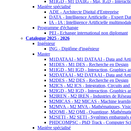
M1IGD - M1 DAIIG - Maj. IGD - Interactio
Mastère spécialisé
ADE - Architecte Digital d'Entreprise
DATA - Intelligence Artificielle - Expert 
IA - IA : Intelligence Artificielle multimoda
Programme d'échange
PEI - Echange international non diplomant
Catalogue 2025 - 2026
Ingénieur
ING - Diplôme d'ingénieur
Master
M1DATAAI - M1 DATAAI - Data and Artific
M1DES - M1 DES - Recherche en Design
M1IGD - M1 IGD - Interaction, Graphics a
M2DATAAI - M2 DATAAI - Data and Artific
M2DES - M2 DES - Recherche en Design
M2ICS - M2 ICS - Integration, Circuits and
M2IGD - M2 IGD - Interaction, Graphics a
M2IREN - M2 IREN - Industries de Réseau
M2MICAS - M2 MICAS - Machine learnIng
M2MVA - M2 MVA - Mathématiques, Vision
M2QMI - M2 QMI - Quantique, Mathématiq
M2SETI - M2 SETI - Systèmes embarqués et 
PHDCOMPSC - PhD Track - Computer Sci
Mastère spécialisé