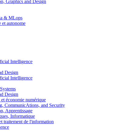
n, Graphics and Design
Data & MLops
le et autonome
ial Intelligence
nd Design
ial Intelligence
 Systems
nd Design
 et économie numérique
, CommunicAtions, and Security
, Apprentissage
ues, Informatique
traitement de l'information
ence