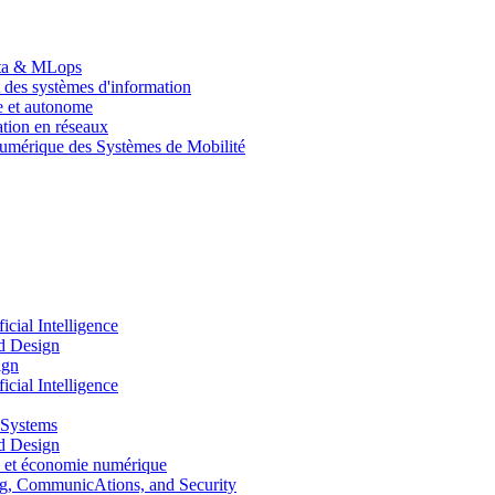
Data & MLops
 des systèmes d'information
le et autonome
tion en réseaux
umérique des Systèmes de Mobilité
ial Intelligence
d Design
ign
ial Intelligence
 Systems
d Design
 et économie numérique
, CommunicAtions, and Security