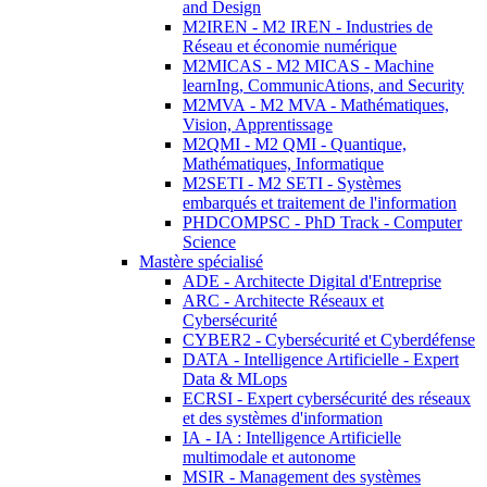
and Design
M2IREN - M2 IREN - Industries de
Réseau et économie numérique
M2MICAS - M2 MICAS - Machine
learnIng, CommunicAtions, and Security
M2MVA - M2 MVA - Mathématiques,
Vision, Apprentissage
M2QMI - M2 QMI - Quantique,
Mathématiques, Informatique
M2SETI - M2 SETI - Systèmes
embarqués et traitement de l'information
PHDCOMPSC - PhD Track - Computer
Science
Mastère spécialisé
ADE - Architecte Digital d'Entreprise
ARC - Architecte Réseaux et
Cybersécurité
CYBER2 - Cybersécurité et Cyberdéfense
DATA - Intelligence Artificielle - Expert
Data & MLops
ECRSI - Expert cybersécurité des réseaux
et des systèmes d'information
IA - IA : Intelligence Artificielle
multimodale et autonome
MSIR - Management des systèmes