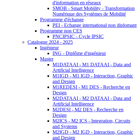
d'information en réseaux
SMOB - Smart Mobility - Transformation
Numérique des Systèmes de Mobilité
Programme d'échange
PEI - Echange international non diplomant
Programme non CES
PNCIPSIC - Cycle IPSIC
Catalogue 2024 - 2025
Ingénieur
ING - Diplôme d'ingénieur
Master
M1DATAAI - M1 DATAAI - Data and
Artificial Intelligence
M1IGD - M1 IGD - Interaction, Graphic
and Design
M1REDESI - M1 DES - Recherche en
Design
M2DATAAI - M2 DATAAI - Data and
Artificial Intelligence
M2DESI - M2 DES - Recherche en
Design
M2ICS - M2 ICS - Integration, Circuits
and Systems
M2IGD - M2 IGD - Interaction, Graphic
and Design