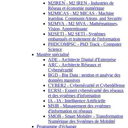
M2IREN - M2 IREN - Industries de
Réseau et économie numérique
M2MICAS - M2 MICAS - Machine
learnIng, CommunicAtions, and Security
M2MVA - M2 MVA - Mathématiques,
Vision, Apprentissage
M2SETI - M2 SETI - Systèmes
embarqués et traitement de l'information
PHDCOMPSC - PhD Track - Computer
Science
Mastère spécialisé
ADE - Architecte Digital d'Entreprise
ARC - Architecte Réseaux et
Cybersécurité
BGD - Big Data : gestion et analyse des
données massives
CYBER2 - Cybersécurité et Cyberdéfense
ECRSI - Expert cybersécurité des réseaux
et des systèmes d'information
IA - IA : Intelligence Artificielle
MSIR - Management des systèmes
d'information en réseaux
SMOB - Smart Mobility - Transformation
Numérique des Systèmes de Mobilité
Programme d'échange