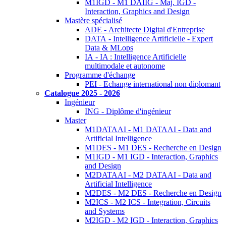
M1IGD - M1 DAIIG - Maj. IGD -
Interaction, Graphics and Design
Mastère spécialisé
ADE - Architecte Digital d'Entreprise
DATA - Intelligence Artificielle - Expert
Data & MLops
IA - IA : Intelligence Artificielle
multimodale et autonome
Programme d'échange
PEI - Echange international non diplomant
Catalogue 2025 - 2026
Ingénieur
ING - Diplôme d'ingénieur
Master
M1DATAAI - M1 DATAAI - Data and
Artificial Intelligence
M1DES - M1 DES - Recherche en Design
M1IGD - M1 IGD - Interaction, Graphics
and Design
M2DATAAI - M2 DATAAI - Data and
Artificial Intelligence
M2DES - M2 DES - Recherche en Design
M2ICS - M2 ICS - Integration, Circuits
and Systems
M2IGD - M2 IGD - Interaction, Graphics