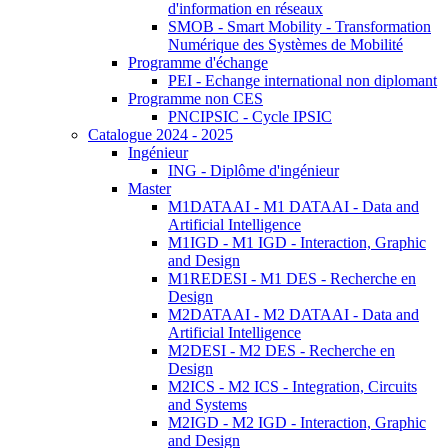
d'information en réseaux
SMOB - Smart Mobility - Transformation
Numérique des Systèmes de Mobilité
Programme d'échange
PEI - Echange international non diplomant
Programme non CES
PNCIPSIC - Cycle IPSIC
Catalogue 2024 - 2025
Ingénieur
ING - Diplôme d'ingénieur
Master
M1DATAAI - M1 DATAAI - Data and
Artificial Intelligence
M1IGD - M1 IGD - Interaction, Graphic
and Design
M1REDESI - M1 DES - Recherche en
Design
M2DATAAI - M2 DATAAI - Data and
Artificial Intelligence
M2DESI - M2 DES - Recherche en
Design
M2ICS - M2 ICS - Integration, Circuits
and Systems
M2IGD - M2 IGD - Interaction, Graphic
and Design