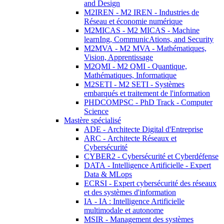
and Design
M2IREN - M2 IREN - Industries de
Réseau et économie numérique
M2MICAS - M2 MICAS - Machine
learnIng, CommunicAtions, and Security
M2MVA - M2 MVA - Mathématiques,
Vision, Apprentissage
M2QMI - M2 QMI - Quantique,
Mathématiques, Informatique
M2SETI - M2 SETI - Systèmes
embarqués et traitement de l'information
PHDCOMPSC - PhD Track - Computer
Science
Mastère spécialisé
ADE - Architecte Digital d'Entreprise
ARC - Architecte Réseaux et
Cybersécurité
CYBER2 - Cybersécurité et Cyberdéfense
DATA - Intelligence Artificielle - Expert
Data & MLops
ECRSI - Expert cybersécurité des réseaux
et des systèmes d'information
IA - IA : Intelligence Artificielle
multimodale et autonome
MSIR - Management des systèmes