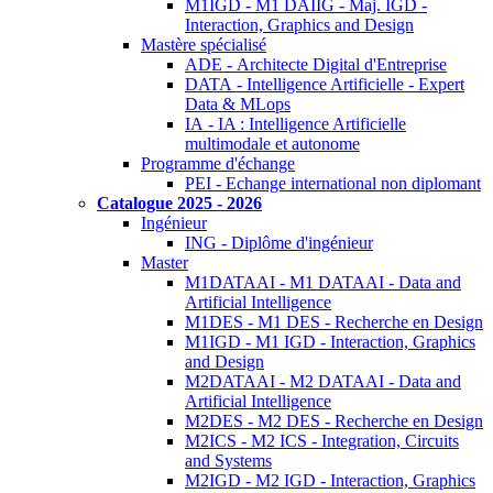
M1IGD - M1 DAIIG - Maj. IGD -
Interaction, Graphics and Design
Mastère spécialisé
ADE - Architecte Digital d'Entreprise
DATA - Intelligence Artificielle - Expert
Data & MLops
IA - IA : Intelligence Artificielle
multimodale et autonome
Programme d'échange
PEI - Echange international non diplomant
Catalogue 2025 - 2026
Ingénieur
ING - Diplôme d'ingénieur
Master
M1DATAAI - M1 DATAAI - Data and
Artificial Intelligence
M1DES - M1 DES - Recherche en Design
M1IGD - M1 IGD - Interaction, Graphics
and Design
M2DATAAI - M2 DATAAI - Data and
Artificial Intelligence
M2DES - M2 DES - Recherche en Design
M2ICS - M2 ICS - Integration, Circuits
and Systems
M2IGD - M2 IGD - Interaction, Graphics