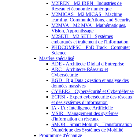
M2IREN - M2 IREN - Industries de
Réseau et économie numérique
M2MICAS - M2 MICAS - Machine
learnIng, CommunicAtions, and Security
M2MVA - M2 MVA - Mathématiques,
Vision, Apprentissage
M2SETI - M2 SETI - Systèmes
embarqués et traitement de l'information
PHDCOMPSC - PhD Track - Computer
Science
Mastère spécialisé
ADE - Architecte Digital d'Entreprise
ARC - Architecte Réseaux et
Cybersécurité
BGD - Big Data : gestion et analyse des
données massives
CYBER2 - Cybersécurité et Cyberdéfense
ECRSI - Expert cybersécurité des réseaux
et des systèmes d'information
IA - IA : Intelligence Artificielle
MSIR - Management des systèmes
d'information en réseaux
SMOB - Smart Mobility - Transformation
Numérique des Systèmes de Mobilité
Programme d'échange