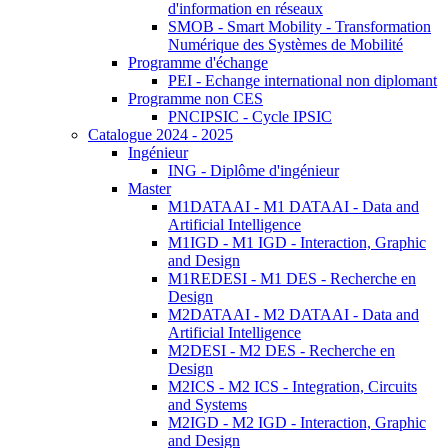
d'information en réseaux
SMOB - Smart Mobility - Transformation
Numérique des Systèmes de Mobilité
Programme d'échange
PEI - Echange international non diplomant
Programme non CES
PNCIPSIC - Cycle IPSIC
Catalogue 2024 - 2025
Ingénieur
ING - Diplôme d'ingénieur
Master
M1DATAAI - M1 DATAAI - Data and
Artificial Intelligence
M1IGD - M1 IGD - Interaction, Graphic
and Design
M1REDESI - M1 DES - Recherche en
Design
M2DATAAI - M2 DATAAI - Data and
Artificial Intelligence
M2DESI - M2 DES - Recherche en
Design
M2ICS - M2 ICS - Integration, Circuits
and Systems
M2IGD - M2 IGD - Interaction, Graphic
and Design