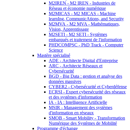
M2IREN - M2 IREN - Industries de
Réseau et économie numérique
M2MICAS - M2 MICAS - Machine
learnIng, CommunicAtions, and Security
M2MVA - M2 MVA - Mathématiques,
Vision, Apprentissage
M2SETI - M2 SETI - Systèmes
embarqués et traitement de l'information
PHDCOMPSC - PhD Track - Computer
Science
Mastère spécialisé
ADE - Architecte Digital d'Entreprise
ARC - Architecte Réseaux et
Cybersécurité
BGD - Big Data : gestion et analyse des
données massives
CYBER2 - Cybersécurité et Cyberdéfense
ECRSI - Expert cybersécurité des réseaux
et des systèmes d'information
IA - IA : Intelligence Artificielle
MSIR - Management des systèmes
d'information en réseaux
SMOB - Smart Mobility - Transformation
Numérique des Systèmes de Mobilité
Programme d'échange