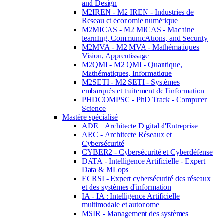
and Design
M2IREN - M2 IREN - Industries de
Réseau et économie numérique
M2MICAS - M2 MICAS - Machine
learnIng, CommunicAtions, and Security
M2MVA - M2 MVA - Mathématiques,
Vision, Apprentissage
M2QMI - M2 QMI - Quantique,
Mathématiques, Informatique
M2SETI - M2 SETI - Systèmes
embarqués et traitement de l'information
PHDCOMPSC - PhD Track - Computer
Science
Mastère spécialisé
ADE - Architecte Digital d'Entreprise
ARC - Architecte Réseaux et
Cybersécurité
CYBER2 - Cybersécurité et Cyberdéfense
DATA - Intelligence Artificielle - Expert
Data & MLops
ECRSI - Expert cybersécurité des réseaux
et des systèmes d'information
IA - IA : Intelligence Artificielle
multimodale et autonome
MSIR - Management des systèmes