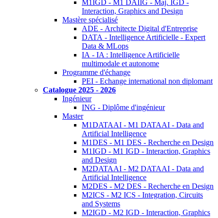
M1IGD - M1 DAIIG - Maj. IGD -
Interaction, Graphics and Design
Mastère spécialisé
ADE - Architecte Digital d'Entreprise
DATA - Intelligence Artificielle - Expert
Data & MLops
IA - IA : Intelligence Artificielle
multimodale et autonome
Programme d'échange
PEI - Echange international non diplomant
Catalogue 2025 - 2026
Ingénieur
ING - Diplôme d'ingénieur
Master
M1DATAAI - M1 DATAAI - Data and
Artificial Intelligence
M1DES - M1 DES - Recherche en Design
M1IGD - M1 IGD - Interaction, Graphics
and Design
M2DATAAI - M2 DATAAI - Data and
Artificial Intelligence
M2DES - M2 DES - Recherche en Design
M2ICS - M2 ICS - Integration, Circuits
and Systems
M2IGD - M2 IGD - Interaction, Graphics