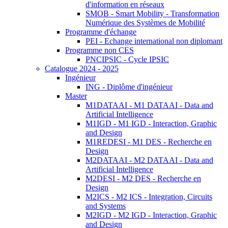
d'information en réseaux
SMOB - Smart Mobility - Transformation
Numérique des Systèmes de Mobilité
Programme d'échange
PEI - Echange international non diplomant
Programme non CES
PNCIPSIC - Cycle IPSIC
Catalogue 2024 - 2025
Ingénieur
ING - Diplôme d'ingénieur
Master
M1DATAAI - M1 DATAAI - Data and
Artificial Intelligence
M1IGD - M1 IGD - Interaction, Graphic
and Design
M1REDESI - M1 DES - Recherche en
Design
M2DATAAI - M2 DATAAI - Data and
Artificial Intelligence
M2DESI - M2 DES - Recherche en
Design
M2ICS - M2 ICS - Integration, Circuits
and Systems
M2IGD - M2 IGD - Interaction, Graphic
and Design