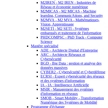
M2IREN - M2 IREN - Industries de
Réseau et économie numérique
M2MICAS - M2 MICAS - Machine
learnIng, CommunicAtions, and Security
M2MVA - M2 MVA - Mathématiques,
Vision, Apprentissage
M2SETI - M2 SETI - Systèmes
embarqués et traitement de l'information
PHDCOMPSC - PhD Track - Computer
Science
Mastère spécialisé
ADE - Architecte Digital d'Entreprise
ARC - Architecte Réseaux et
Cybersécurité
BGD - Big Data : gestion et analyse des
données massives
CYBER2 - Cybersécurité et Cyberdéfense
ECRSI - Expert cybersécurité des réseaux
et des systèmes d'information
IA - IA : Intelligence Artificielle
MSIR - Management des systèmes
d'information en réseaux
SMOB - Smart Mobility - Transformation
Numérique des Systèmes de Mobilité
Programme d'échange