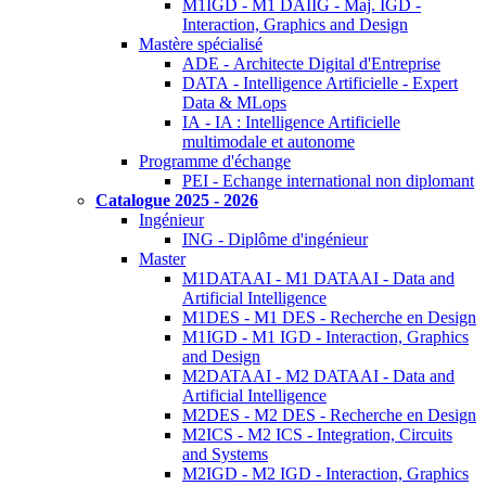
M1IGD - M1 DAIIG - Maj. IGD -
Interaction, Graphics and Design
Mastère spécialisé
ADE - Architecte Digital d'Entreprise
DATA - Intelligence Artificielle - Expert
Data & MLops
IA - IA : Intelligence Artificielle
multimodale et autonome
Programme d'échange
PEI - Echange international non diplomant
Catalogue 2025 - 2026
Ingénieur
ING - Diplôme d'ingénieur
Master
M1DATAAI - M1 DATAAI - Data and
Artificial Intelligence
M1DES - M1 DES - Recherche en Design
M1IGD - M1 IGD - Interaction, Graphics
and Design
M2DATAAI - M2 DATAAI - Data and
Artificial Intelligence
M2DES - M2 DES - Recherche en Design
M2ICS - M2 ICS - Integration, Circuits
and Systems
M2IGD - M2 IGD - Interaction, Graphics