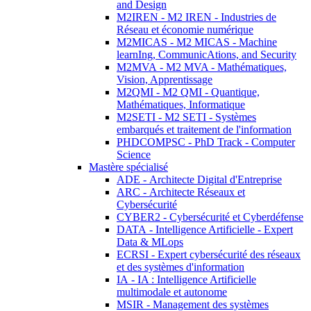
and Design
M2IREN - M2 IREN - Industries de
Réseau et économie numérique
M2MICAS - M2 MICAS - Machine
learnIng, CommunicAtions, and Security
M2MVA - M2 MVA - Mathématiques,
Vision, Apprentissage
M2QMI - M2 QMI - Quantique,
Mathématiques, Informatique
M2SETI - M2 SETI - Systèmes
embarqués et traitement de l'information
PHDCOMPSC - PhD Track - Computer
Science
Mastère spécialisé
ADE - Architecte Digital d'Entreprise
ARC - Architecte Réseaux et
Cybersécurité
CYBER2 - Cybersécurité et Cyberdéfense
DATA - Intelligence Artificielle - Expert
Data & MLops
ECRSI - Expert cybersécurité des réseaux
et des systèmes d'information
IA - IA : Intelligence Artificielle
multimodale et autonome
MSIR - Management des systèmes