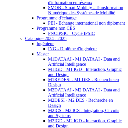
d'information en réseaux
SMOB - Smart Mobility - Transformation
Numérique des Systèmes de Mobilité
Programme d'échange
PEI - Echange international non diplomant
Programme non CES
PNCIPSIC - Cycle IPSIC
Catalogue 2024 - 2025
Ingénieur
ING - Diplôme d'ingénieur
Master
M1DATAAI - M1 DATAAI - Data and
Artificial Intelligence
M1IGD - M1 IGD - Interaction, Graphic
and Design
M1REDESI - M1 DES - Recherche en
Design
M2DATAAI - M2 DATAAI - Data and
Artificial Intelligence
M2DESI - M2 DES - Recherche en
Design
M2ICS - M2 ICS - Integration, Circuits
and Systems
M2IGD - M2 IGD - Interaction, Graphic
and Design