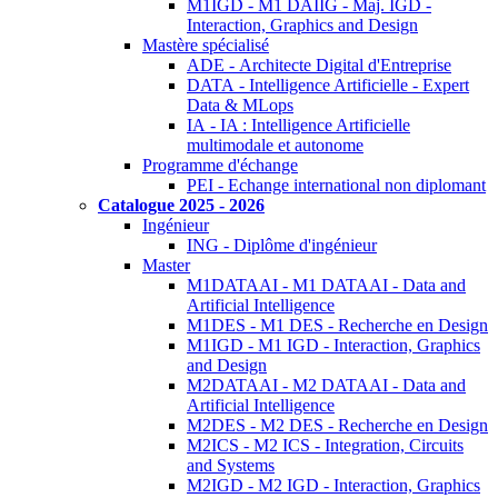
M1IGD - M1 DAIIG - Maj. IGD -
Interaction, Graphics and Design
Mastère spécialisé
ADE - Architecte Digital d'Entreprise
DATA - Intelligence Artificielle - Expert
Data & MLops
IA - IA : Intelligence Artificielle
multimodale et autonome
Programme d'échange
PEI - Echange international non diplomant
Catalogue 2025 - 2026
Ingénieur
ING - Diplôme d'ingénieur
Master
M1DATAAI - M1 DATAAI - Data and
Artificial Intelligence
M1DES - M1 DES - Recherche en Design
M1IGD - M1 IGD - Interaction, Graphics
and Design
M2DATAAI - M2 DATAAI - Data and
Artificial Intelligence
M2DES - M2 DES - Recherche en Design
M2ICS - M2 ICS - Integration, Circuits
and Systems
M2IGD - M2 IGD - Interaction, Graphics