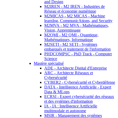
and Design
M2IREN - M2 IREN - Industries de
Réseau et économie numérique
M2MICAS - M2 MICAS - Machine
learnIng, CommunicAtions, and Security
M2MVA - M2 MVA - Mathématiques,
Vision, Apprentissage
M2QMI - M2 QMI - Quantique,
Mathématiques, Informatique
M2SETI - M2 SETI - Systèmes
embarqués et traitement de l'information
PHDCOMPSC - PhD Track - Computer
Science
Mastère spécialisé
ADE - Architecte Digital d'Entreprise
ARC - Architecte Réseaux et
Cybersécurité
CYBER2 - Cybersécurité et Cyberdéfense
DATA - Intelligence Artificielle - Expert
Data & MLops
ECRSI - Expert cybersécurité des réseaux
et des systèmes d'information
IA - IA : Intelligence Artificielle
multimodale et autonome
MSIR - Management des systèmes