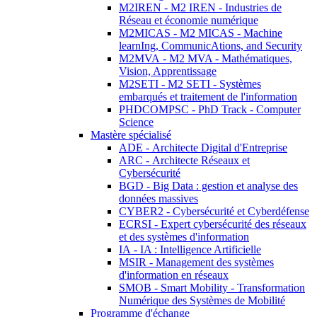
M2IREN - M2 IREN - Industries de
Réseau et économie numérique
M2MICAS - M2 MICAS - Machine
learnIng, CommunicAtions, and Security
M2MVA - M2 MVA - Mathématiques,
Vision, Apprentissage
M2SETI - M2 SETI - Systèmes
embarqués et traitement de l'information
PHDCOMPSC - PhD Track - Computer
Science
Mastère spécialisé
ADE - Architecte Digital d'Entreprise
ARC - Architecte Réseaux et
Cybersécurité
BGD - Big Data : gestion et analyse des
données massives
CYBER2 - Cybersécurité et Cyberdéfense
ECRSI - Expert cybersécurité des réseaux
et des systèmes d'information
IA - IA : Intelligence Artificielle
MSIR - Management des systèmes
d'information en réseaux
SMOB - Smart Mobility - Transformation
Numérique des Systèmes de Mobilité
Programme d'échange