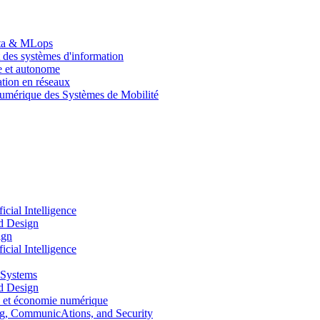
Data & MLops
 des systèmes d'information
le et autonome
tion en réseaux
umérique des Systèmes de Mobilité
ial Intelligence
d Design
ign
ial Intelligence
 Systems
d Design
 et économie numérique
, CommunicAtions, and Security