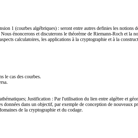
sion 1 (courbes algébriques) : seront entre autres definies les notions
bes. Nous énoncerons et discuterons le théorème de Riemann-Roch et la no
aspects calculatoires, les applications à la cryptographie et à la constru
ns le cas des courbes.
ersa.
matiques; Justification : Par l'utilisation du lien entre algèbre et géom
s données dans un objectif, par exemple de conception de nouveaux prod
 domaines de la cryptographie et du codage.