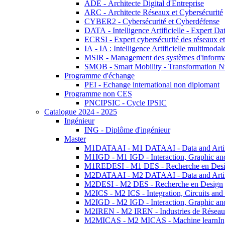
ADE - Architecte Digital d'Entreprise
ARC - Architecte Réseaux et Cybersécurité
CYBER2 - Cybersécurité et Cyberdéfense
DATA - Intelligence Artificielle - Expert 
ECRSI - Expert cybersécurité des réseaux et
IA - IA : Intelligence Artificielle multimoda
MSIR - Management des systèmes d'informa
SMOB - Smart Mobility - Transformation N
Programme d'échange
PEI - Echange international non diplomant
Programme non CES
PNCIPSIC - Cycle IPSIC
Catalogue 2024 - 2025
Ingénieur
ING - Diplôme d'ingénieur
Master
M1DATAAI - M1 DATAAI - Data and Artific
M1IGD - M1 IGD - Interaction, Graphic an
M1REDESI - M1 DES - Recherche en Des
M2DATAAI - M2 DATAAI - Data and Artific
M2DESI - M2 DES - Recherche en Design
M2ICS - M2 ICS - Integration, Circuits and
M2IGD - M2 IGD - Interaction, Graphic an
M2IREN - M2 IREN - Industries de Réseau
M2MICAS - M2 MICAS - Machine learnIng