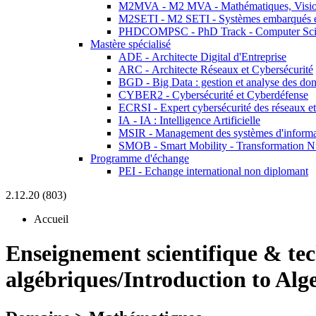
M2MVA - M2 MVA - Mathématiques, Vision
M2SETI - M2 SETI - Systèmes embarqués et 
PHDCOMPSC - PhD Track - Computer Sci
Mastère spécialisé
ADE - Architecte Digital d'Entreprise
ARC - Architecte Réseaux et Cybersécurité
BGD - Big Data : gestion et analyse des do
CYBER2 - Cybersécurité et Cyberdéfense
ECRSI - Expert cybersécurité des réseaux et
IA - IA : Intelligence Artificielle
MSIR - Management des systèmes d'informa
SMOB - Smart Mobility - Transformation N
Programme d'échange
PEI - Echange international non diplomant
2.12.20 (803)
Accueil
Enseignement scientifique & te
algébriques/Introduction to Alg