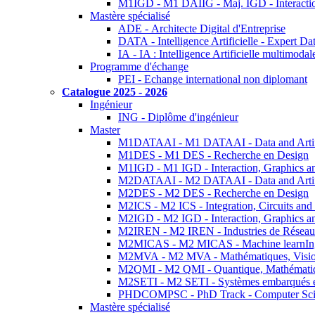
M1IGD - M1 DAIIG - Maj. IGD - Interactio
Mastère spécialisé
ADE - Architecte Digital d'Entreprise
DATA - Intelligence Artificielle - Expert 
IA - IA : Intelligence Artificielle multimoda
Programme d'échange
PEI - Echange international non diplomant
Catalogue 2025 - 2026
Ingénieur
ING - Diplôme d'ingénieur
Master
M1DATAAI - M1 DATAAI - Data and Artific
M1DES - M1 DES - Recherche en Design
M1IGD - M1 IGD - Interaction, Graphics a
M2DATAAI - M2 DATAAI - Data and Artific
M2DES - M2 DES - Recherche en Design
M2ICS - M2 ICS - Integration, Circuits and
M2IGD - M2 IGD - Interaction, Graphics a
M2IREN - M2 IREN - Industries de Réseau
M2MICAS - M2 MICAS - Machine learnIng
M2MVA - M2 MVA - Mathématiques, Vision
M2QMI - M2 QMI - Quantique, Mathématiq
M2SETI - M2 SETI - Systèmes embarqués et 
PHDCOMPSC - PhD Track - Computer Sci
Mastère spécialisé