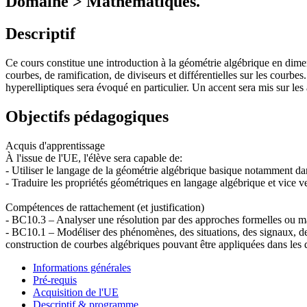
Domaine > Mathématiques.
Descriptif
Ce cours constitue une introduction à la géométrie algébrique en dimen
courbes, de ramification, de diviseurs et différentielles sur les cour
hyperelliptiques sera évoqué en particulier. Un accent sera mis sur les 
Objectifs pédagogiques
Acquis d'apprentissage
À l'issue de l'UE, l'élève sera capable de:
- Utiliser le langage de la géométrie algébrique basique notamment da
- Traduire les propriétés géométriques en langage algébrique et vice v
Compétences de rattachement (et justification)
- BC10.3 – Analyser une résolution par des approches formelles ou mathé
- BC10.1 – Modéliser des phénomènes, des situations, des signaux, de
construction de courbes algébriques pouvant être appliquées dans les
Informations générales
Pré-requis
Acquisition de l'UE
Descriptif & programme