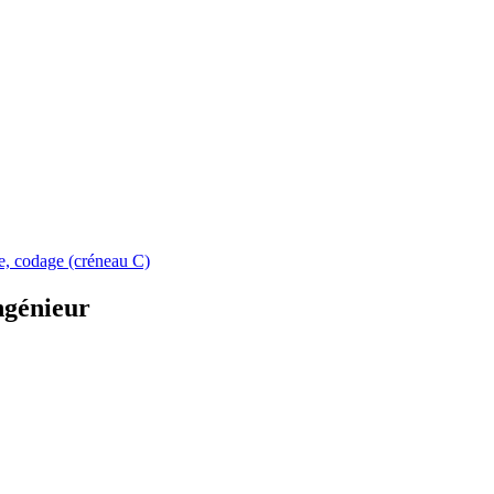
ue, codage (créneau C)
ngénieur