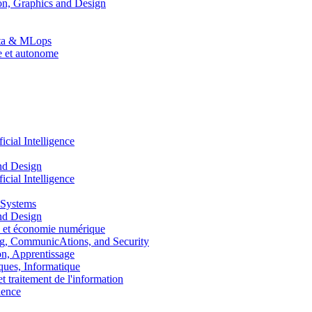
n, Graphics and Design
Data & MLops
le et autonome
ial Intelligence
nd Design
ial Intelligence
 Systems
nd Design
 et économie numérique
, CommunicAtions, and Security
, Apprentissage
ues, Informatique
traitement de l'information
ence