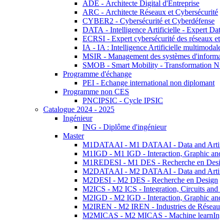
ADE - Architecte Digital d'Entreprise
ARC - Architecte Réseaux et Cybersécurité
CYBER2 - Cybersécurité et Cyberdéfense
DATA - Intelligence Artificielle - Expert 
ECRSI - Expert cybersécurité des réseaux et
IA - IA : Intelligence Artificielle multimoda
MSIR - Management des systèmes d'informa
SMOB - Smart Mobility - Transformation N
Programme d'échange
PEI - Echange international non diplomant
Programme non CES
PNCIPSIC - Cycle IPSIC
Catalogue 2024 - 2025
Ingénieur
ING - Diplôme d'ingénieur
Master
M1DATAAI - M1 DATAAI - Data and Artific
M1IGD - M1 IGD - Interaction, Graphic an
M1REDESI - M1 DES - Recherche en Des
M2DATAAI - M2 DATAAI - Data and Artific
M2DESI - M2 DES - Recherche en Design
M2ICS - M2 ICS - Integration, Circuits and
M2IGD - M2 IGD - Interaction, Graphic an
M2IREN - M2 IREN - Industries de Réseau
M2MICAS - M2 MICAS - Machine learnIng