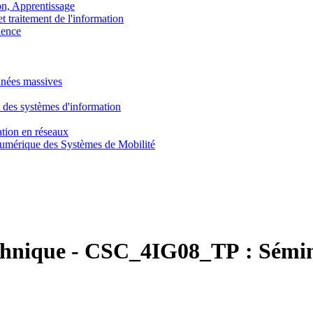
, Apprentissage
traitement de l'information
ence
nnées massives
 des systèmes d'information
tion en réseaux
umérique des Systèmes de Mobilité
chnique
-
CSC_4IG08_TP :
Sémin