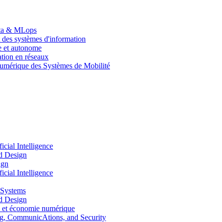
Data & MLops
 des systèmes d'information
le et autonome
tion en réseaux
umérique des Systèmes de Mobilité
ial Intelligence
d Design
ign
ial Intelligence
 Systems
d Design
 et économie numérique
, CommunicAtions, and Security