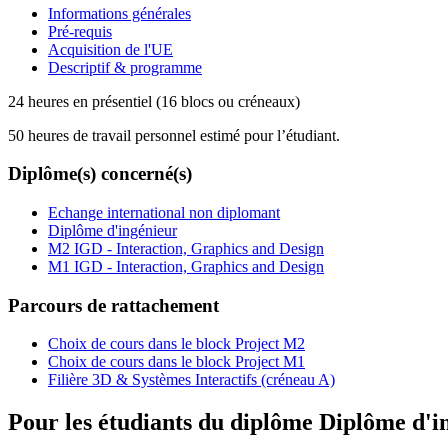
Informations générales
Pré-requis
Acquisition de l'UE
Descriptif & programme
24 heures en présentiel (16 blocs ou créneaux)
50 heures de travail personnel estimé pour l’étudiant.
Diplôme(s) concerné(s)
Echange international non diplomant
Diplôme d'ingénieur
M2 IGD - Interaction, Graphics and Design
M1 IGD - Interaction, Graphics and Design
Parcours de rattachement
Choix de cours dans le block Project M2
Choix de cours dans le block Project M1
Filière 3D & Systèmes Interactifs (créneau A)
Pour les étudiants du diplôme
Diplôme d'i