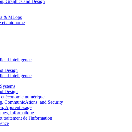
n, Graphics and Design
Data & MLops
le et autonome
ial Intelligence
nd Design
ial Intelligence
 Systems
nd Design
 et économie numérique
, CommunicAtions, and Security
, Apprentissage
ues, Informatique
traitement de l'information
ence