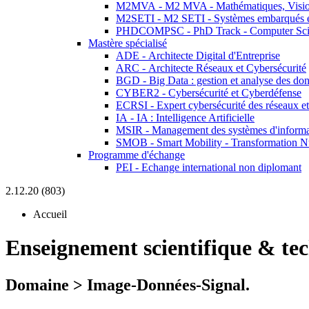
M2MVA - M2 MVA - Mathématiques, Vision
M2SETI - M2 SETI - Systèmes embarqués et 
PHDCOMPSC - PhD Track - Computer Sci
Mastère spécialisé
ADE - Architecte Digital d'Entreprise
ARC - Architecte Réseaux et Cybersécurité
BGD - Big Data : gestion et analyse des do
CYBER2 - Cybersécurité et Cyberdéfense
ECRSI - Expert cybersécurité des réseaux et
IA - IA : Intelligence Artificielle
MSIR - Management des systèmes d'informa
SMOB - Smart Mobility - Transformation N
Programme d'échange
PEI - Echange international non diplomant
2.12.20 (803)
Accueil
Enseignement scientifique & te
Domaine > Image-Données-Signal.