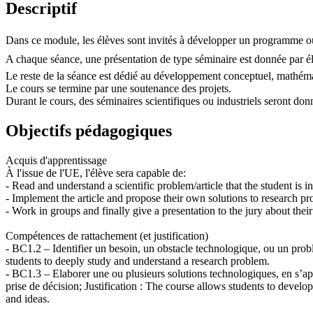
Descriptif
Dans ce module, les élèves sont invités à développer un programme ou 
A chaque séance, une présentation de type séminaire est donnée par él
Le reste de la séance est dédié au développement conceptuel, mathéma
Le cours se termine par une soutenance des projets.
Durant le cours, des séminaires scientifiques ou industriels seront don
Objectifs pédagogiques
Acquis d'apprentissage
À l'issue de l'UE, l'élève sera capable de:
- Read and understand a scientific problem/article that the student is in
- Implement the article and propose their own solutions to research pr
- Work in groups and finally give a presentation to the jury about their
Compétences de rattachement (et justification)
- BC1.2 – Identifier un besoin, un obstacle technologique, ou un probl
students to deeply study and understand a research problem.
- BC1.3 – Elaborer une ou plusieurs solutions technologiques, en s’app
prise de décision; Justification : The course allows students to devel
and ideas.