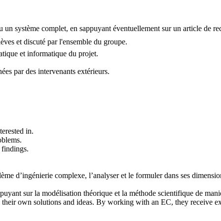
un système complet, en sappuyant éventuellement sur un article de rec
èves et discuté par l'ensemble du groupe.
tique et informatique du projet.
nées par des intervenants extérieurs.
terested in.
oblems.
 findings.
ème d’ingénierie complexe, l’analyser et le formuler dans ses dimension
uyant sur la modélisation théorique et la méthode scientifique de manière
op their own solutions and ideas. By working with an EC, they receive e