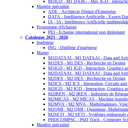
M1IGD - M1 DAIIG - Maj. IGD - Interactio
Mastère spécialisé
ADE - Architecte Digital d'Entreprise
DATA - Intelligence Artificielle - Expert 
IA - IA : Intelligence Artificielle multimoda
Programme d'échange
PEI - Echange international non diplomant
Catalogue 2025 - 2026
Ingénieur
ING - Diplôme d'ingénieur
Master
M1DATAAI - M1 DATAAI - Data and Artific
M1DES - M1 DES - Recherche en Design
M1IGD - M1 IGD - Interaction, Graphics a
M2DATAAI - M2 DATAAI - Data and Artific
M2DES - M2 DES - Recherche en Design
M2ICS - M2 ICS - Integration, Circuits and
M2IGD - M2 IGD - Interaction, Graphics a
M2IREN - M2 IREN - Industries de Réseau
M2MICAS - M2 MICAS - Machine learnIng
M2MVA - M2 MVA - Mathématiques, Vision
M2QMI - M2 QMI - Quantique, Mathématiq
M2SETI - M2 SETI - Systèmes embarqués et 
PHDCOMPSC - PhD Track - Computer Sci
Mastère spécialisé