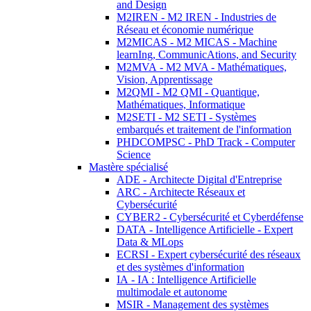
and Design
M2IREN - M2 IREN - Industries de
Réseau et économie numérique
M2MICAS - M2 MICAS - Machine
learnIng, CommunicAtions, and Security
M2MVA - M2 MVA - Mathématiques,
Vision, Apprentissage
M2QMI - M2 QMI - Quantique,
Mathématiques, Informatique
M2SETI - M2 SETI - Systèmes
embarqués et traitement de l'information
PHDCOMPSC - PhD Track - Computer
Science
Mastère spécialisé
ADE - Architecte Digital d'Entreprise
ARC - Architecte Réseaux et
Cybersécurité
CYBER2 - Cybersécurité et Cyberdéfense
DATA - Intelligence Artificielle - Expert
Data & MLops
ECRSI - Expert cybersécurité des réseaux
et des systèmes d'information
IA - IA : Intelligence Artificielle
multimodale et autonome
MSIR - Management des systèmes