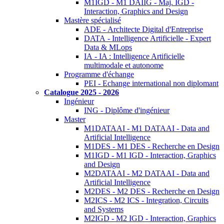
M1IGD - M1 DAIIG - Maj. IGD -
Interaction, Graphics and Design
Mastère spécialisé
ADE - Architecte Digital d'Entreprise
DATA - Intelligence Artificielle - Expert
Data & MLops
IA - IA : Intelligence Artificielle
multimodale et autonome
Programme d'échange
PEI - Echange international non diplomant
Catalogue 2025 - 2026
Ingénieur
ING - Diplôme d'ingénieur
Master
M1DATAAI - M1 DATAAI - Data and
Artificial Intelligence
M1DES - M1 DES - Recherche en Design
M1IGD - M1 IGD - Interaction, Graphics
and Design
M2DATAAI - M2 DATAAI - Data and
Artificial Intelligence
M2DES - M2 DES - Recherche en Design
M2ICS - M2 ICS - Integration, Circuits
and Systems
M2IGD - M2 IGD - Interaction, Graphics