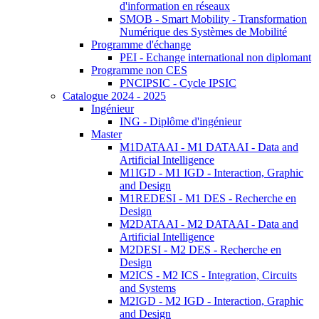
d'information en réseaux
SMOB - Smart Mobility - Transformation
Numérique des Systèmes de Mobilité
Programme d'échange
PEI - Echange international non diplomant
Programme non CES
PNCIPSIC - Cycle IPSIC
Catalogue 2024 - 2025
Ingénieur
ING - Diplôme d'ingénieur
Master
M1DATAAI - M1 DATAAI - Data and
Artificial Intelligence
M1IGD - M1 IGD - Interaction, Graphic
and Design
M1REDESI - M1 DES - Recherche en
Design
M2DATAAI - M2 DATAAI - Data and
Artificial Intelligence
M2DESI - M2 DES - Recherche en
Design
M2ICS - M2 ICS - Integration, Circuits
and Systems
M2IGD - M2 IGD - Interaction, Graphic
and Design