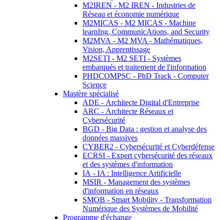
M2IREN - M2 IREN - Industries de
Réseau et économie numérique
M2MICAS - M2 MICAS - Machine
learnIng, CommunicAtions, and Security
M2MVA - M2 MVA - Mathématiques,
Vision, Apprentissage
M2SETI - M2 SETI - Systèmes
embarqués et traitement de l'information
PHDCOMPSC - PhD Track - Computer
Science
Mastère spécialisé
ADE - Architecte Digital d'Entreprise
ARC - Architecte Réseaux et
Cybersécurité
BGD - Big Data : gestion et analyse des
données massives
CYBER2 - Cybersécurité et Cyberdéfense
ECRSI - Expert cybersécurité des réseaux
et des systèmes d'information
IA - IA : Intelligence Artificielle
MSIR - Management des systèmes
d'information en réseaux
SMOB - Smart Mobility - Transformation
Numérique des Systèmes de Mobilité
Programme d'échange