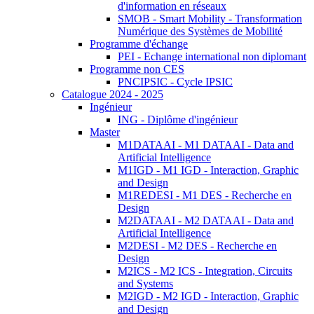
d'information en réseaux
SMOB - Smart Mobility - Transformation
Numérique des Systèmes de Mobilité
Programme d'échange
PEI - Echange international non diplomant
Programme non CES
PNCIPSIC - Cycle IPSIC
Catalogue 2024 - 2025
Ingénieur
ING - Diplôme d'ingénieur
Master
M1DATAAI - M1 DATAAI - Data and
Artificial Intelligence
M1IGD - M1 IGD - Interaction, Graphic
and Design
M1REDESI - M1 DES - Recherche en
Design
M2DATAAI - M2 DATAAI - Data and
Artificial Intelligence
M2DESI - M2 DES - Recherche en
Design
M2ICS - M2 ICS - Integration, Circuits
and Systems
M2IGD - M2 IGD - Interaction, Graphic
and Design