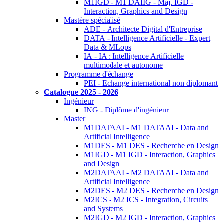
M1IGD - M1 DAIIG - Maj. IGD -
Interaction, Graphics and Design
Mastère spécialisé
ADE - Architecte Digital d'Entreprise
DATA - Intelligence Artificielle - Expert
Data & MLops
IA - IA : Intelligence Artificielle
multimodale et autonome
Programme d'échange
PEI - Echange international non diplomant
Catalogue 2025 - 2026
Ingénieur
ING - Diplôme d'ingénieur
Master
M1DATAAI - M1 DATAAI - Data and
Artificial Intelligence
M1DES - M1 DES - Recherche en Design
M1IGD - M1 IGD - Interaction, Graphics
and Design
M2DATAAI - M2 DATAAI - Data and
Artificial Intelligence
M2DES - M2 DES - Recherche en Design
M2ICS - M2 ICS - Integration, Circuits
and Systems
M2IGD - M2 IGD - Interaction, Graphics