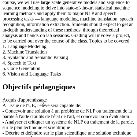
course, we will use large-scale generative models and sequence-to-
sequence modeling to delve into state-of-the-art statistical machine
learning methods and apply them to major NLP and speech
processing tasks — language modeling, machine translation, speech
recognition, information extraction. Students should expect to get an
in-depth understanding of these methods, through theoretical
analysis and hands-on lab sessions. Grading will involve a project,
to be carried out over the course of the class. Topics to be covered:
1. Language Modeling
2. Machine Translation
3. Syntactic and Semantic Parsing
4. Speech to Text
5. Code Generation
6. Vision and Language Tasks
Objectifs pédagogiques
Acquis d'apprentissage
À l'issue de l'UE, l'élève sera capable de:
- Concevoir une solution à un problème de NLP ou traitement de la
parole à l'aide d'outils de l'état de l'art, et concevoir son évaluation
- Analyser et critiquer un système de NLP ou traitement de la parole,
sur le plan technique et scientifique
- Décrire et défendre sur le plan scientifique une solution technique