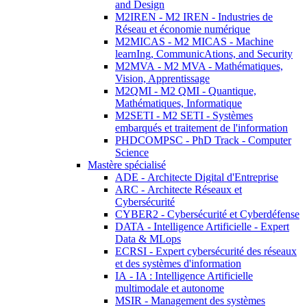
and Design
M2IREN - M2 IREN - Industries de
Réseau et économie numérique
M2MICAS - M2 MICAS - Machine
learnIng, CommunicAtions, and Security
M2MVA - M2 MVA - Mathématiques,
Vision, Apprentissage
M2QMI - M2 QMI - Quantique,
Mathématiques, Informatique
M2SETI - M2 SETI - Systèmes
embarqués et traitement de l'information
PHDCOMPSC - PhD Track - Computer
Science
Mastère spécialisé
ADE - Architecte Digital d'Entreprise
ARC - Architecte Réseaux et
Cybersécurité
CYBER2 - Cybersécurité et Cyberdéfense
DATA - Intelligence Artificielle - Expert
Data & MLops
ECRSI - Expert cybersécurité des réseaux
et des systèmes d'information
IA - IA : Intelligence Artificielle
multimodale et autonome
MSIR - Management des systèmes