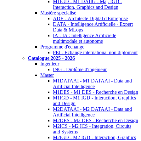
M1IGD - M1 DAIIG - Maj. IGD -
Interaction, Graphics and Design
Mastère spécialisé
ADE - Architecte Digital d'Entreprise
DATA - Intelligence Artificielle - Expert
Data & MLops
IA - IA : Intelligence Artificielle
multimodale et autonome
Programme d'échange
PEI - Echange international non diplomant
Catalogue 2025 - 2026
Ingénieur
ING - Diplôme d'ingénieur
Master
M1DATAAI - M1 DATAAI - Data and
Artificial Intelligence
M1DES - M1 DES - Recherche en Design
M1IGD - M1 IGD - Interaction, Graphics
and Design
M2DATAAI - M2 DATAAI - Data and
Artificial Intelligence
M2DES - M2 DES - Recherche en Design
M2ICS - M2 ICS - Integration, Circuits
and Systems
M2IGD - M2 IGD - Interaction, Graphics