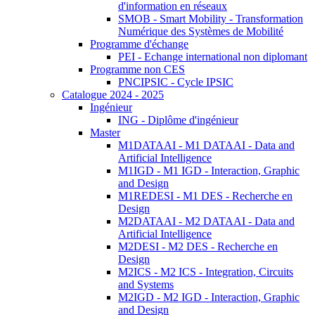
d'information en réseaux
SMOB - Smart Mobility - Transformation
Numérique des Systèmes de Mobilité
Programme d'échange
PEI - Echange international non diplomant
Programme non CES
PNCIPSIC - Cycle IPSIC
Catalogue 2024 - 2025
Ingénieur
ING - Diplôme d'ingénieur
Master
M1DATAAI - M1 DATAAI - Data and
Artificial Intelligence
M1IGD - M1 IGD - Interaction, Graphic
and Design
M1REDESI - M1 DES - Recherche en
Design
M2DATAAI - M2 DATAAI - Data and
Artificial Intelligence
M2DESI - M2 DES - Recherche en
Design
M2ICS - M2 ICS - Integration, Circuits
and Systems
M2IGD - M2 IGD - Interaction, Graphic
and Design