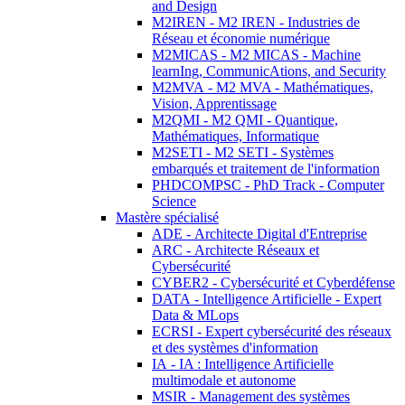
and Design
M2IREN - M2 IREN - Industries de
Réseau et économie numérique
M2MICAS - M2 MICAS - Machine
learnIng, CommunicAtions, and Security
M2MVA - M2 MVA - Mathématiques,
Vision, Apprentissage
M2QMI - M2 QMI - Quantique,
Mathématiques, Informatique
M2SETI - M2 SETI - Systèmes
embarqués et traitement de l'information
PHDCOMPSC - PhD Track - Computer
Science
Mastère spécialisé
ADE - Architecte Digital d'Entreprise
ARC - Architecte Réseaux et
Cybersécurité
CYBER2 - Cybersécurité et Cyberdéfense
DATA - Intelligence Artificielle - Expert
Data & MLops
ECRSI - Expert cybersécurité des réseaux
et des systèmes d'information
IA - IA : Intelligence Artificielle
multimodale et autonome
MSIR - Management des systèmes