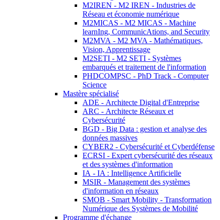
M2IREN - M2 IREN - Industries de
Réseau et économie numérique
M2MICAS - M2 MICAS - Machine
learnIng, CommunicAtions, and Security
M2MVA - M2 MVA - Mathématiques,
Vision, Apprentissage
M2SETI - M2 SETI - Systèmes
embarqués et traitement de l'information
PHDCOMPSC - PhD Track - Computer
Science
Mastère spécialisé
ADE - Architecte Digital d'Entreprise
ARC - Architecte Réseaux et
Cybersécurité
BGD - Big Data : gestion et analyse des
données massives
CYBER2 - Cybersécurité et Cyberdéfense
ECRSI - Expert cybersécurité des réseaux
et des systèmes d'information
IA - IA : Intelligence Artificielle
MSIR - Management des systèmes
d'information en réseaux
SMOB - Smart Mobility - Transformation
Numérique des Systèmes de Mobilité
Programme d'échange