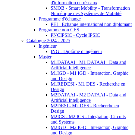
d'information en réseaux
SMOB - Smart Mobility - Transformation
Numérique des Systèmes de Mobilité
Programme d'échange
PEI - Echange international non diplomant
Programme non CES
PNCIPSIC - Cycle IPSIC
Catalogue 2024 - 2025
Ingénieur
ING - Diplôme d'ingénieur
Master
M1DATAAI - M1 DATAAI - Data and
Artificial Intelligence
M1IGD - M1 IGD - Interaction, Graphic
and Design
M1REDESI - M1 DES - Recherche en
Design
M2DATAAI - M2 DATAAI - Data and
Artificial Intelligence
M2DESI - M2 DES - Recherche en
Design
M2ICS - M2 ICS - Integration, Circuits
and Systems
M2IGD - M2 IGD - Interaction, Graphic
and Design