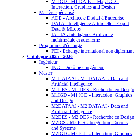
M1IGD - M1 DAIIG - Maj. IGD -
Interaction, Graphics and Design
Mastère spécialisé
ADE - Architecte Digital d'Entreprise
DATA - Intelligence Artificielle - Expert
Data & MLops
IA - IA : Intelligence Artificielle
multimodale et autonome
Programme d'échange
PEI - Echange international non diplomant
Catalogue 2025 - 2026
Ingénieur
ING - Diplôme d'ingénieur
Master
M1DATAAI - M1 DATAAI - Data and
Artificial Intelligence
M1DES - M1 DES - Recherche en Design
M1IGD - M1 IGD - Interaction, Graphics
and Design
M2DATAAI - M2 DATAAI - Data and
Artificial Intelligence
M2DES - M2 DES - Recherche en Design
M2ICS - M2 ICS - Integration, Circuits
and Systems
M2IGD - M2 IGD - Interaction, Graphics