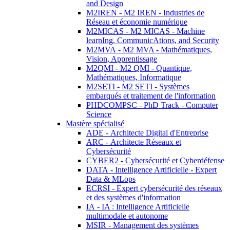
and Design
M2IREN - M2 IREN - Industries de
Réseau et économie numérique
M2MICAS - M2 MICAS - Machine
learnIng, CommunicAtions, and Security
M2MVA - M2 MVA - Mathématiques,
Vision, Apprentissage
M2QMI - M2 QMI - Quantique,
Mathématiques, Informatique
M2SETI - M2 SETI - Systèmes
embarqués et traitement de l'information
PHDCOMPSC - PhD Track - Computer
Science
Mastère spécialisé
ADE - Architecte Digital d'Entreprise
ARC - Architecte Réseaux et
Cybersécurité
CYBER2 - Cybersécurité et Cyberdéfense
DATA - Intelligence Artificielle - Expert
Data & MLops
ECRSI - Expert cybersécurité des réseaux
et des systèmes d'information
IA - IA : Intelligence Artificielle
multimodale et autonome
MSIR - Management des systèmes