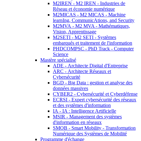
M2IREN - M2 IREN - Industries de
Réseau et économie numérique
M2MICAS - M2 MICAS - Machine
learnIng, CommunicAtions, and Security
M2MVA - M2 MVA - Mathématiques,
Vision, Apprentissage
M2SETI - M2 SETI - Systèmes
embarqués et traitement de l'information
PHDCOMPSC - PhD Track - Computer
Science
Mastère spécialisé
ADE - Architecte Digital d'Entreprise
ARC - Architecte Réseaux et
Cybersécurité
BGD - Big Data : gestion et analyse des
données massives
CYBER2 - Cybersécurité et Cyberdéfense
ECRSI - Expert cybersécurité des réseaux
et des systèmes d'information
IA - IA : Intelligence Artificielle
MSIR - Management des systèmes
d'information en réseaux
SMOB - Smart Mobility - Transformation
Numérique des Systèmes de Mobilité
Programme d'échange