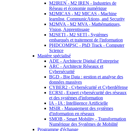
M2IREN - M2 IREN - Industries de
Réseau et économie numérique
M2MICAS - M2 MICAS - Machine
learnIng, CommunicAtions, and Security
M2MVA - M2 MVA - Mathématiques,
Vision, Apprentissage
M2SETI - M2 SETI - Systèmes
embarqués et traitement de l'information
PHDCOMPSC - PhD Track - Computer
Science
Mastère spécialisé
ADE - Architecte Digital d'Entreprise
ARC - Architecte Réseaux et
Cybersécurité
BGD - Big Data : gestion et analyse des
données massives
CYBER2 - Cybersécurité et Cyberdéfense
ECRSI - Expert cybersécurité des réseaux
et des systèmes d'information
IA - IA : Intelligence Artificielle
MSIR - Management des systèmes
d'information en réseaux
SMOB - Smart Mobility - Transformation
Numérique des Systèmes de Mobilité
Programme d'échange