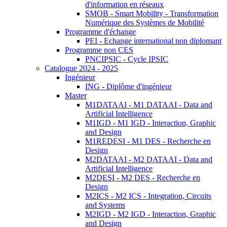
d'information en réseaux
SMOB - Smart Mobility - Transformation
Numérique des Systèmes de Mobilité
Programme d'échange
PEI - Echange international non diplomant
Programme non CES
PNCIPSIC - Cycle IPSIC
Catalogue 2024 - 2025
Ingénieur
ING - Diplôme d'ingénieur
Master
M1DATAAI - M1 DATAAI - Data and
Artificial Intelligence
M1IGD - M1 IGD - Interaction, Graphic
and Design
M1REDESI - M1 DES - Recherche en
Design
M2DATAAI - M2 DATAAI - Data and
Artificial Intelligence
M2DESI - M2 DES - Recherche en
Design
M2ICS - M2 ICS - Integration, Circuits
and Systems
M2IGD - M2 IGD - Interaction, Graphic
and Design