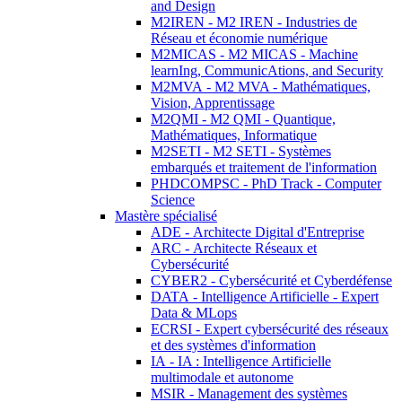
and Design
M2IREN - M2 IREN - Industries de
Réseau et économie numérique
M2MICAS - M2 MICAS - Machine
learnIng, CommunicAtions, and Security
M2MVA - M2 MVA - Mathématiques,
Vision, Apprentissage
M2QMI - M2 QMI - Quantique,
Mathématiques, Informatique
M2SETI - M2 SETI - Systèmes
embarqués et traitement de l'information
PHDCOMPSC - PhD Track - Computer
Science
Mastère spécialisé
ADE - Architecte Digital d'Entreprise
ARC - Architecte Réseaux et
Cybersécurité
CYBER2 - Cybersécurité et Cyberdéfense
DATA - Intelligence Artificielle - Expert
Data & MLops
ECRSI - Expert cybersécurité des réseaux
et des systèmes d'information
IA - IA : Intelligence Artificielle
multimodale et autonome
MSIR - Management des systèmes