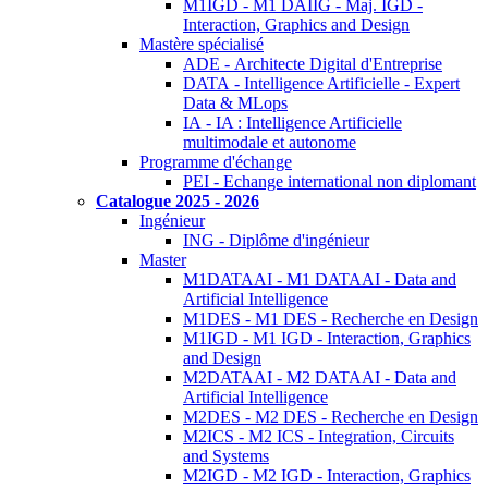
M1IGD - M1 DAIIG - Maj. IGD -
Interaction, Graphics and Design
Mastère spécialisé
ADE - Architecte Digital d'Entreprise
DATA - Intelligence Artificielle - Expert
Data & MLops
IA - IA : Intelligence Artificielle
multimodale et autonome
Programme d'échange
PEI - Echange international non diplomant
Catalogue 2025 - 2026
Ingénieur
ING - Diplôme d'ingénieur
Master
M1DATAAI - M1 DATAAI - Data and
Artificial Intelligence
M1DES - M1 DES - Recherche en Design
M1IGD - M1 IGD - Interaction, Graphics
and Design
M2DATAAI - M2 DATAAI - Data and
Artificial Intelligence
M2DES - M2 DES - Recherche en Design
M2ICS - M2 ICS - Integration, Circuits
and Systems
M2IGD - M2 IGD - Interaction, Graphics