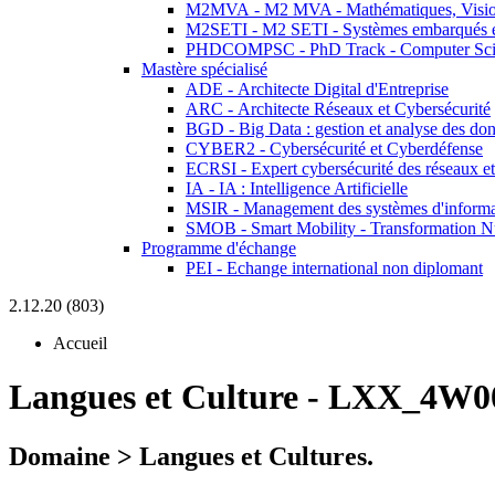
M2MVA - M2 MVA - Mathématiques, Vision
M2SETI - M2 SETI - Systèmes embarqués et 
PHDCOMPSC - PhD Track - Computer Sci
Mastère spécialisé
ADE - Architecte Digital d'Entreprise
ARC - Architecte Réseaux et Cybersécurité
BGD - Big Data : gestion et analyse des do
CYBER2 - Cybersécurité et Cyberdéfense
ECRSI - Expert cybersécurité des réseaux et
IA - IA : Intelligence Artificielle
MSIR - Management des systèmes d'informa
SMOB - Smart Mobility - Transformation N
Programme d'échange
PEI - Echange international non diplomant
2.12.20 (803)
Accueil
Langues et Culture
-
LXX_4W00
Domaine > Langues et Cultures.