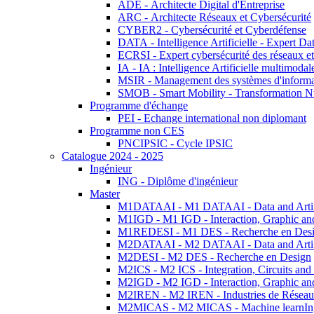
ADE - Architecte Digital d'Entreprise
ARC - Architecte Réseaux et Cybersécurité
CYBER2 - Cybersécurité et Cyberdéfense
DATA - Intelligence Artificielle - Expert 
ECRSI - Expert cybersécurité des réseaux et
IA - IA : Intelligence Artificielle multimoda
MSIR - Management des systèmes d'informa
SMOB - Smart Mobility - Transformation N
Programme d'échange
PEI - Echange international non diplomant
Programme non CES
PNCIPSIC - Cycle IPSIC
Catalogue 2024 - 2025
Ingénieur
ING - Diplôme d'ingénieur
Master
M1DATAAI - M1 DATAAI - Data and Artific
M1IGD - M1 IGD - Interaction, Graphic an
M1REDESI - M1 DES - Recherche en Des
M2DATAAI - M2 DATAAI - Data and Artific
M2DESI - M2 DES - Recherche en Design
M2ICS - M2 ICS - Integration, Circuits and
M2IGD - M2 IGD - Interaction, Graphic an
M2IREN - M2 IREN - Industries de Réseau
M2MICAS - M2 MICAS - Machine learnIng