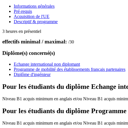
Informations générales
Pré-requis
Acquisition de l'UE
Descriptif & programme
3 heures en présentiel
effectifs minimal / maximal:
/
30
Diplôme(s) concerné(s)
Echange international non diplomant
Programme de mobilité des établissements français partenaires
Diplôme d'ingénieur
Pour les étudiants du diplôme
Echange int
Niveau B1 acquis minimum en anglais et/ou Niveau B1 acquis minim
Pour les étudiants du diplôme
Programme de
Niveau B1 acquis minimum en anglais et/ou Niveau B1 acquis minim