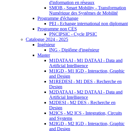
d'information en réseaux
SMOB - Smart Mobility - Transformation
Numérique des Systèmes de Mobilité
Programme d'échange
PEI - Echange international non diplomant
Programme non CES
PNCIPSIC - Cycle IPSIC
Catalogue 2024 - 2025
Ingénieur
ING - Diplôme d'ingénieur
Master
M1DATAAI - M1 DATAAI - Data and
Artificial Intelligence
M1IGD - M1 IGD - Interaction, Graphic
and Design
M1REDESI - M1 DES - Recherche en
Design
M2DATAAI - M2 DATAAI - Data and
Artificial Intelligence
M2DESI - M2 DES - Recherche en
Design
M2ICS - M2 ICS - Integration, Circuits
and Systems
M2IGD - M2 IGD - Interaction, Graphic
and Design