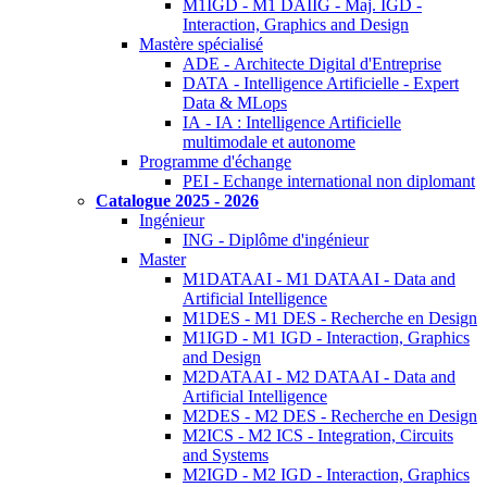
M1IGD - M1 DAIIG - Maj. IGD -
Interaction, Graphics and Design
Mastère spécialisé
ADE - Architecte Digital d'Entreprise
DATA - Intelligence Artificielle - Expert
Data & MLops
IA - IA : Intelligence Artificielle
multimodale et autonome
Programme d'échange
PEI - Echange international non diplomant
Catalogue 2025 - 2026
Ingénieur
ING - Diplôme d'ingénieur
Master
M1DATAAI - M1 DATAAI - Data and
Artificial Intelligence
M1DES - M1 DES - Recherche en Design
M1IGD - M1 IGD - Interaction, Graphics
and Design
M2DATAAI - M2 DATAAI - Data and
Artificial Intelligence
M2DES - M2 DES - Recherche en Design
M2ICS - M2 ICS - Integration, Circuits
and Systems
M2IGD - M2 IGD - Interaction, Graphics