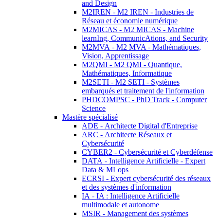
and Design
M2IREN - M2 IREN - Industries de
Réseau et économie numérique
M2MICAS - M2 MICAS - Machine
learnIng, CommunicAtions, and Security
M2MVA - M2 MVA - Mathématiques,
Vision, Apprentissage
M2QMI - M2 QMI - Quantique,
Mathématiques, Informatique
M2SETI - M2 SETI - Systèmes
embarqués et traitement de l'information
PHDCOMPSC - PhD Track - Computer
Science
Mastère spécialisé
ADE - Architecte Digital d'Entreprise
ARC - Architecte Réseaux et
Cybersécurité
CYBER2 - Cybersécurité et Cyberdéfense
DATA - Intelligence Artificielle - Expert
Data & MLops
ECRSI - Expert cybersécurité des réseaux
et des systèmes d'information
IA - IA : Intelligence Artificielle
multimodale et autonome
MSIR - Management des systèmes