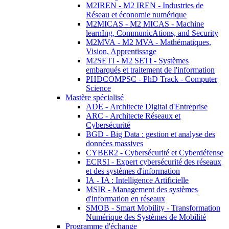
M2IREN - M2 IREN - Industries de
Réseau et économie numérique
M2MICAS - M2 MICAS - Machine
learnIng, CommunicAtions, and Security
M2MVA - M2 MVA - Mathématiques,
Vision, Apprentissage
M2SETI - M2 SETI - Systèmes
embarqués et traitement de l'information
PHDCOMPSC - PhD Track - Computer
Science
Mastère spécialisé
ADE - Architecte Digital d'Entreprise
ARC - Architecte Réseaux et
Cybersécurité
BGD - Big Data : gestion et analyse des
données massives
CYBER2 - Cybersécurité et Cyberdéfense
ECRSI - Expert cybersécurité des réseaux
et des systèmes d'information
IA - IA : Intelligence Artificielle
MSIR - Management des systèmes
d'information en réseaux
SMOB - Smart Mobility - Transformation
Numérique des Systèmes de Mobilité
Programme d'échange