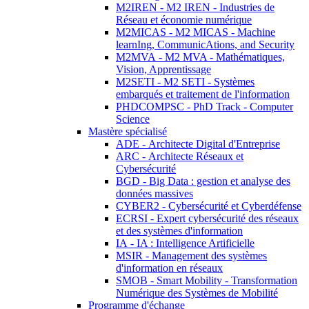
M2IREN - M2 IREN - Industries de
Réseau et économie numérique
M2MICAS - M2 MICAS - Machine
learnIng, CommunicAtions, and Security
M2MVA - M2 MVA - Mathématiques,
Vision, Apprentissage
M2SETI - M2 SETI - Systèmes
embarqués et traitement de l'information
PHDCOMPSC - PhD Track - Computer
Science
Mastère spécialisé
ADE - Architecte Digital d'Entreprise
ARC - Architecte Réseaux et
Cybersécurité
BGD - Big Data : gestion et analyse des
données massives
CYBER2 - Cybersécurité et Cyberdéfense
ECRSI - Expert cybersécurité des réseaux
et des systèmes d'information
IA - IA : Intelligence Artificielle
MSIR - Management des systèmes
d'information en réseaux
SMOB - Smart Mobility - Transformation
Numérique des Systèmes de Mobilité
Programme d'échange