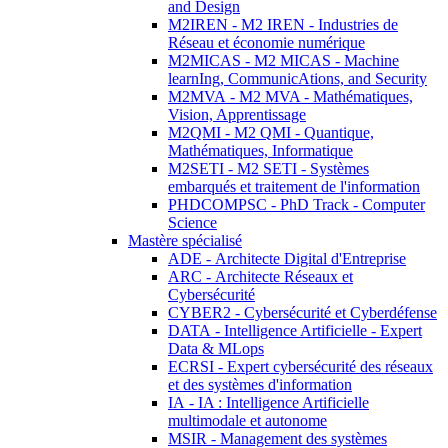
and Design
M2IREN - M2 IREN - Industries de
Réseau et économie numérique
M2MICAS - M2 MICAS - Machine
learnIng, CommunicAtions, and Security
M2MVA - M2 MVA - Mathématiques,
Vision, Apprentissage
M2QMI - M2 QMI - Quantique,
Mathématiques, Informatique
M2SETI - M2 SETI - Systèmes
embarqués et traitement de l'information
PHDCOMPSC - PhD Track - Computer
Science
Mastère spécialisé
ADE - Architecte Digital d'Entreprise
ARC - Architecte Réseaux et
Cybersécurité
CYBER2 - Cybersécurité et Cyberdéfense
DATA - Intelligence Artificielle - Expert
Data & MLops
ECRSI - Expert cybersécurité des réseaux
et des systèmes d'information
IA - IA : Intelligence Artificielle
multimodale et autonome
MSIR - Management des systèmes