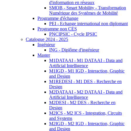
d'information en réseaux
SMOB - Smart Mobility - Transformation
Numérique des Systèmes de Mobilité
Programme d'échange
PEI - Echange international non diplomant
Programme non CES
PNCIPSIC - Cycle IPSIC
Catalogue 2024 - 2025
Ingénieur
ING - Diplôme d'ingénieur
Master
M1DATAAI - M1 DATAAI - Data and
Artificial Intelligence
M1IGD - M1 IGD - Interaction, Graphic
and Design
M1REDESI - M1 DES - Recherche en
Design
M2DATAAI - M2 DATAAI - Data and
Artificial Intelligence
M2DESI - M2 DES - Recherche en
Design
M2ICS - M2 ICS - Integration, Circuits
and Systems
M2IGD - M2 IGD - Interaction, Graphic
and Design