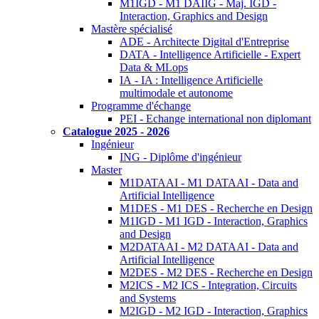
M1IGD - M1 DAIIG - Maj. IGD -
Interaction, Graphics and Design
Mastère spécialisé
ADE - Architecte Digital d'Entreprise
DATA - Intelligence Artificielle - Expert
Data & MLops
IA - IA : Intelligence Artificielle
multimodale et autonome
Programme d'échange
PEI - Echange international non diplomant
Catalogue 2025 - 2026
Ingénieur
ING - Diplôme d'ingénieur
Master
M1DATAAI - M1 DATAAI - Data and
Artificial Intelligence
M1DES - M1 DES - Recherche en Design
M1IGD - M1 IGD - Interaction, Graphics
and Design
M2DATAAI - M2 DATAAI - Data and
Artificial Intelligence
M2DES - M2 DES - Recherche en Design
M2ICS - M2 ICS - Integration, Circuits
and Systems
M2IGD - M2 IGD - Interaction, Graphics