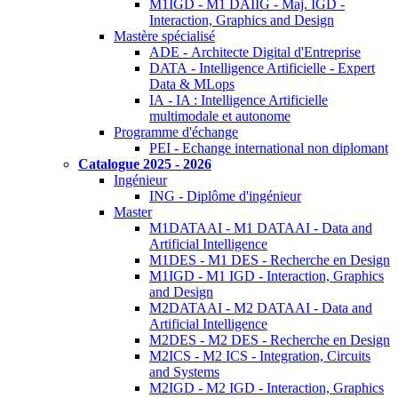
M1IGD - M1 DAIIG - Maj. IGD -
Interaction, Graphics and Design
Mastère spécialisé
ADE - Architecte Digital d'Entreprise
DATA - Intelligence Artificielle - Expert
Data & MLops
IA - IA : Intelligence Artificielle
multimodale et autonome
Programme d'échange
PEI - Echange international non diplomant
Catalogue 2025 - 2026
Ingénieur
ING - Diplôme d'ingénieur
Master
M1DATAAI - M1 DATAAI - Data and
Artificial Intelligence
M1DES - M1 DES - Recherche en Design
M1IGD - M1 IGD - Interaction, Graphics
and Design
M2DATAAI - M2 DATAAI - Data and
Artificial Intelligence
M2DES - M2 DES - Recherche en Design
M2ICS - M2 ICS - Integration, Circuits
and Systems
M2IGD - M2 IGD - Interaction, Graphics