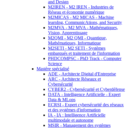
and Design
M2IREN - M2 IREN - Industries de
Réseau et économie numérique
M2MICAS - M2 MICAS - Machine
learnIng, CommunicAtions, and Security
M2MVA - M2 MVA - Mathématiques,
Vision, Apprentissage
M2QMI - M2 QMI - Quantique,
Mathématiques, Informatique
M2SETI - M2 SETI - Systèmes
embarqués et traitement de l'information
PHDCOMPSC - PhD Track - Computer
Science
Mastère spécialisé
ADE - Architecte Digital d'Entreprise
ARC - Architecte Réseaux et
Cybersécurité
CYBER2 - Cybersécurité et Cyberdéfense
DATA - Intelligence Artificielle - Expert
Data & MLops
ECRSI - Expert cybersécurité des réseaux
et des systèmes d'information
IA - IA : Intelligence Artificielle
multimodale et autonome
MSIR - Management des systèmes