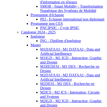
d'information en réseaux
SMOB - Smart Mobility - Transformation
Numérique des Systèmes de Mobilité
Programme d'échange
PEI - Echange international non diplomant
Programme non CES
PNCIPSIC - Cycle IPSIC
Catalogue 2024 - 2025
Ingénieur
ING - Diplôme d'ingénieur
Master
M1DATAAI - M1 DATAAI - Data and
Artificial Intelligence
M1IGD - M1 IGD - Interaction, Graphic
and Design
M1REDESI - M1 DES - Recherche en
Design
M2DATAAI - M2 DATAAI - Data and
Artificial Intelligence
M2DESI - M2 DES - Recherche en
Design
M2ICS - M2 ICS - Integration, Circuits
and Systems
M2IGD - M2 IGD - Interaction, Graphic
and Design