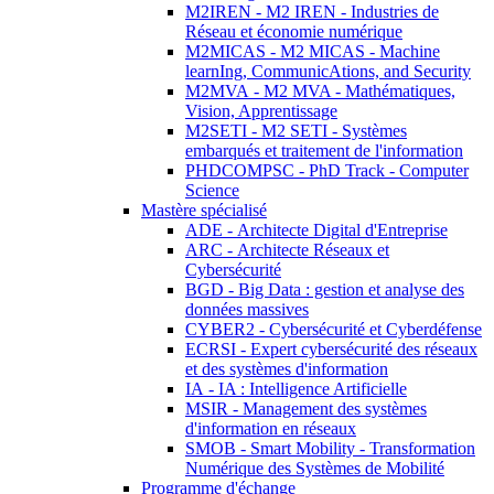
M2IREN - M2 IREN - Industries de
Réseau et économie numérique
M2MICAS - M2 MICAS - Machine
learnIng, CommunicAtions, and Security
M2MVA - M2 MVA - Mathématiques,
Vision, Apprentissage
M2SETI - M2 SETI - Systèmes
embarqués et traitement de l'information
PHDCOMPSC - PhD Track - Computer
Science
Mastère spécialisé
ADE - Architecte Digital d'Entreprise
ARC - Architecte Réseaux et
Cybersécurité
BGD - Big Data : gestion et analyse des
données massives
CYBER2 - Cybersécurité et Cyberdéfense
ECRSI - Expert cybersécurité des réseaux
et des systèmes d'information
IA - IA : Intelligence Artificielle
MSIR - Management des systèmes
d'information en réseaux
SMOB - Smart Mobility - Transformation
Numérique des Systèmes de Mobilité
Programme d'échange