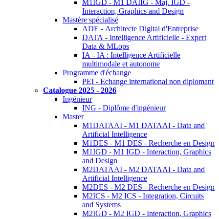
M1IGD - M1 DAIIG - Maj. IGD -
Interaction, Graphics and Design
Mastère spécialisé
ADE - Architecte Digital d'Entreprise
DATA - Intelligence Artificielle - Expert
Data & MLops
IA - IA : Intelligence Artificielle
multimodale et autonome
Programme d'échange
PEI - Echange international non diplomant
Catalogue 2025 - 2026
Ingénieur
ING - Diplôme d'ingénieur
Master
M1DATAAI - M1 DATAAI - Data and
Artificial Intelligence
M1DES - M1 DES - Recherche en Design
M1IGD - M1 IGD - Interaction, Graphics
and Design
M2DATAAI - M2 DATAAI - Data and
Artificial Intelligence
M2DES - M2 DES - Recherche en Design
M2ICS - M2 ICS - Integration, Circuits
and Systems
M2IGD - M2 IGD - Interaction, Graphics