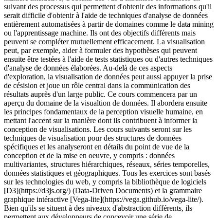
suivant des processus qui permettent d'obtenir des informations qu'il
serait difficile d'obtenir à l'aide de techniques d'analyse de données
entièrement automatisées à partir de domaines comme le data mining
ou l'apprentissage machine. Ils ont des objectifs différents mais
peuvent se compléter mutuellement efficacement. La visualisation
peut, par exemple, aider à formuler des hypothèses qui peuvent
ensuite être testées à l'aide de tests statistiques ou d'autres techniques
d'analyse de données élaborées. Au-delà de ces aspects
d'exploration, la visualisation de données peut aussi appuyer la prise
de césision et joue un rôle central dans la communication des
résultats auprès d'un large public. Ce cours commencera par un
aperçu du domaine de la visualtion de données. Il abordera ensuite
les principes fondamentaux de la perception visuelle humaine, en
mettant l'accent sur la manière dont ils contribuent à informer la
conception de visualisations. Les cours suivants seront sur les
techniques de visualisation pour des structures de données
spécifiques et les analyseront en détails du point de vue de la
conception et de la mise en oeuvre, y compris : données
multivariantes, structures hiérarchiques, réseaux, séries temporelles,
données statistiques et géographiques. Tous les exercices sont basés
sur les technologies du web, y compris la bibliothèque de logiciels
[D3](https://d3js.org/) (Data-Driven Documents) et la grammaire
graphique intéractive [Vega-lite](https://vega.github.io/vega-lite/).
Bien qu'ils se situent à des niveaux d'abstraction différents, ils
permettent aux développeurs de concevoir une série de