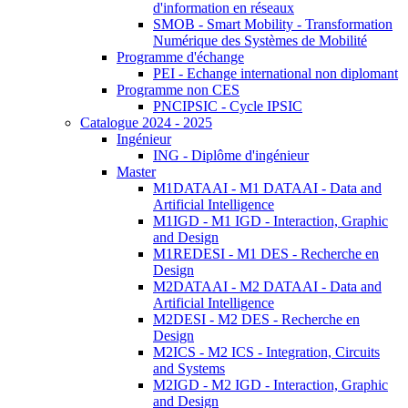
d'information en réseaux
SMOB - Smart Mobility - Transformation
Numérique des Systèmes de Mobilité
Programme d'échange
PEI - Echange international non diplomant
Programme non CES
PNCIPSIC - Cycle IPSIC
Catalogue 2024 - 2025
Ingénieur
ING - Diplôme d'ingénieur
Master
M1DATAAI - M1 DATAAI - Data and
Artificial Intelligence
M1IGD - M1 IGD - Interaction, Graphic
and Design
M1REDESI - M1 DES - Recherche en
Design
M2DATAAI - M2 DATAAI - Data and
Artificial Intelligence
M2DESI - M2 DES - Recherche en
Design
M2ICS - M2 ICS - Integration, Circuits
and Systems
M2IGD - M2 IGD - Interaction, Graphic
and Design