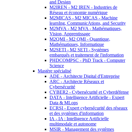
and Design
M2IREN - M2 IREN - Industries de
Réseau et économie numérique
M2MICAS - M2 MICAS - Machine
learnIng, CommunicAtions, and Security
M2MVA - M2 MVA - Mathématiques,
Vision, Apprentissage
M2QMI - M2 QMI - Quantique,
Mathématiques, Informatique
M2SETI - M2 SETI - Systèmes
embarqués et traitement de l'information
PHDCOMPSC - PhD Track - Computer
Science
Mastère spécialisé
ADE - Architecte Digital d'Entreprise
ARC - Architecte Réseaux et
Cybersécurité
CYBER2 - Cybersécurité et Cyberdéfense
DATA - Intelligence Artificielle - Expert
Data & MLops
ECRSI - Expert cybersécurité des réseaux
et des systèmes d'information
IA - IA : Intelligence Artificielle
multimodale et autonome
MSIR - Management des systèmes