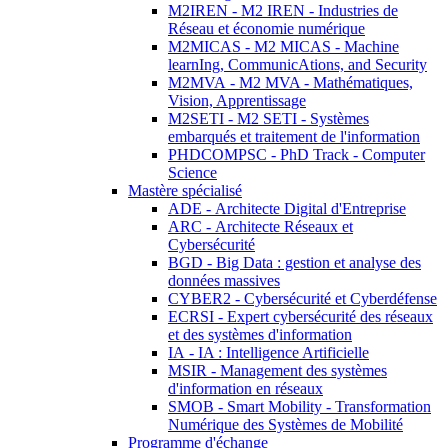
M2IREN - M2 IREN - Industries de
Réseau et économie numérique
M2MICAS - M2 MICAS - Machine
learnIng, CommunicAtions, and Security
M2MVA - M2 MVA - Mathématiques,
Vision, Apprentissage
M2SETI - M2 SETI - Systèmes
embarqués et traitement de l'information
PHDCOMPSC - PhD Track - Computer
Science
Mastère spécialisé
ADE - Architecte Digital d'Entreprise
ARC - Architecte Réseaux et
Cybersécurité
BGD - Big Data : gestion et analyse des
données massives
CYBER2 - Cybersécurité et Cyberdéfense
ECRSI - Expert cybersécurité des réseaux
et des systèmes d'information
IA - IA : Intelligence Artificielle
MSIR - Management des systèmes
d'information en réseaux
SMOB - Smart Mobility - Transformation
Numérique des Systèmes de Mobilité
Programme d'échange