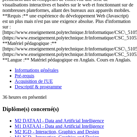
visualisations interactives et basées sur le web et fonctionnant sur de
nombreuses plateformes, allant des bureaux aux appareils mobiles.
**Requis :** une expérience du développement Web (Javascript)
est un plus mais n'est pas une exigence absolue. Plus d'information
sur :
[https://www.enseignement.polytechnique.fr/informatique/CSC\_5105
(https://www.enseignement.polytechnique.fr/informatique/CSC_5105
**Matériel pédagogique :**
[https://www.enseignement.polytechnique.fr/informatique/CSC\_5105
(https://www.enseignement.polytechnique.fr/informatique/CSC_5105
**Langue :** Matériel pédagogique en Anglais. Cours en Anglais.
Informations générales
Pré-requis
Acquisition de l'UE
Descriptif & programme
36 heures en présentiel
Diplôme(s) concerné(s)
M2 DATAAI - Data and Artificial Intelligence
M1 DATAAI - Data and Artificial Intelligence
M2 IGD - Interaction, Graphics and Design