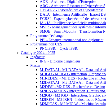
ADE - Architecte Digital d'Entreprise
ARC - Architecte Réseaux et Cybersécurité
CYBER2 - Cybersécurité et Cyberdéfense
DATA - Intelligence Artificielle - Expert 
ECRSI - Expert cybersécurité des réseaux et
IA - IA : Intelligence Artificielle multimoda
MSIR - Management des systèmes d'informa
SMOB - Smart Mobility - Transformation N
Programme d'échange
PEI - Echange international non diplomant
Programme non CES
PNCIPSIC - Cycle IPSIC
Catalogue 2024 - 2025
Ingénieur
ING - Diplôme d'ingénieur
Master
M1DATAAI - M1 DATAAI - Data and Artific
M1IGD - M1 IGD - Interaction, Graphic an
M1REDESI - M1 DES - Recherche en Des
M2DATAAI - M2 DATAAI - Data and Artific
M2DESI - M2 DES - Recherche en Design
M2ICS - M2 ICS - Integration, Circuits and
M2IGD - M2 IGD - Interaction, Graphic an
M2IREN - M2 IREN - Industries de Réseau
M2MICAS - M2 MICAS - Machine learnIng