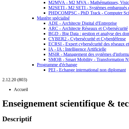
M2MVA - M2 MVA - Mathématiques, Vision
M2SETI - M2 SETI - Systèmes embarqués et 
PHDCOMPSC - PhD Track - Computer Sci
Mastère spécialisé
ADE - Architecte Digital d'Entreprise
ARC - Architecte Réseaux et Cybersécurité
BGD - Big Data : gestion et analyse des do
CYBER2 - Cybersécurité et Cyberdéfense
ECRSI - Expert cybersécurité des réseaux et
IA - IA : Intelligence Artificielle
MSIR - Management des systèmes d'informa
SMOB - Smart Mobility - Transformation N
Programme d'échange
PEI - Echange international non diplomant
2.12.20 (803)
Accueil
Enseignement scientifique & te
Descriptif