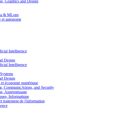
n, Graphics and Design
Data & MLops
le et autonome
ial Intelligence
nd Design
ial Intelligence
 Systems
nd Design
 et économie numérique
, CommunicAtions, and Security
, Apprentissage
ues, Informatique
traitement de l'information
ence