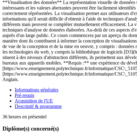
**Visualisation des données** La représentation visuelle de données 
intéressants et les valeurs aberrantes peuvent être facilement identifi
correctement réprésentées. La visualisation permet aux utilisateurs d'e
informations qu'il serait difficile d'obtenir à l'aide de techniques d'
différents mais peuvent se compléter mutuellement efficacement. La visu
techniques d'analyse de données élaborées. Au-delà de ces aspects d'ex
auprès d'un large public. Ce cours commencera par un aperçu du domain
manière dont ils contribuent à informer la conception de visualisations
de vue de la conception et de la mise en oeuvre, y compris : données mu
les technologies du web, y compris la bibliothèque de logiciels [D3](ht
situent à des niveaux d'abstraction différents, ils permettent aux déve
bureaux aux appareils mobiles. **Requis :** une expérience du dévelo
[https://www.enseignement.polytechnique.fr/informatique/CSC\_5105
[https://www.enseignement.polytechnique.fr/informatique/CSC\_5105
Anglais.
Informations générales
Pré-requis
Acquisition de l'UE
Descriptif & programme
36 heures en présentiel
Diplôme(s) concerné(s)