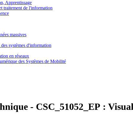
, Apprentissage
traitement de l'information
ence
nnées massives
 des systèmes d'information
tion en réseaux
umérique des Systèmes de Mobilité
chnique
-
CSC_51052_EP :
Visua