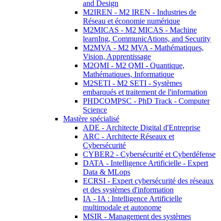
and Design
M2IREN - M2 IREN - Industries de
Réseau et économie numérique
M2MICAS - M2 MICAS - Machine
learnIng, CommunicAtions, and Security
M2MVA - M2 MVA - Mathématiques,
Vision, Apprentissage
M2QMI - M2 QMI - Quantique,
Mathématiques, Informatique
M2SETI - M2 SETI - Systèmes
embarqués et traitement de l'information
PHDCOMPSC - PhD Track - Computer
Science
Mastère spécialisé
ADE - Architecte Digital d'Entreprise
ARC - Architecte Réseaux et
Cybersécurité
CYBER2 - Cybersécurité et Cyberdéfense
DATA - Intelligence Artificielle - Expert
Data & MLops
ECRSI - Expert cybersécurité des réseaux
et des systèmes d'information
IA - IA : Intelligence Artificielle
multimodale et autonome
MSIR - Management des systèmes