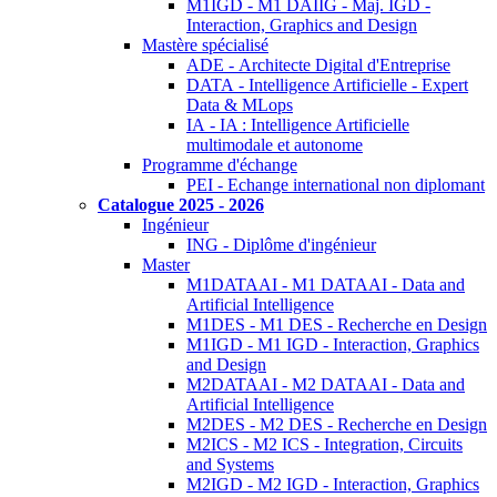
M1IGD - M1 DAIIG - Maj. IGD -
Interaction, Graphics and Design
Mastère spécialisé
ADE - Architecte Digital d'Entreprise
DATA - Intelligence Artificielle - Expert
Data & MLops
IA - IA : Intelligence Artificielle
multimodale et autonome
Programme d'échange
PEI - Echange international non diplomant
Catalogue 2025 - 2026
Ingénieur
ING - Diplôme d'ingénieur
Master
M1DATAAI - M1 DATAAI - Data and
Artificial Intelligence
M1DES - M1 DES - Recherche en Design
M1IGD - M1 IGD - Interaction, Graphics
and Design
M2DATAAI - M2 DATAAI - Data and
Artificial Intelligence
M2DES - M2 DES - Recherche en Design
M2ICS - M2 ICS - Integration, Circuits
and Systems
M2IGD - M2 IGD - Interaction, Graphics