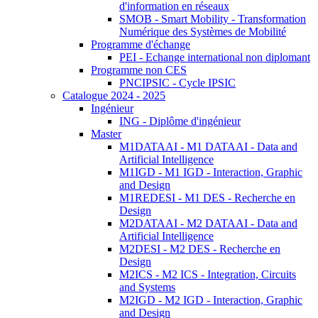
d'information en réseaux
SMOB - Smart Mobility - Transformation
Numérique des Systèmes de Mobilité
Programme d'échange
PEI - Echange international non diplomant
Programme non CES
PNCIPSIC - Cycle IPSIC
Catalogue 2024 - 2025
Ingénieur
ING - Diplôme d'ingénieur
Master
M1DATAAI - M1 DATAAI - Data and
Artificial Intelligence
M1IGD - M1 IGD - Interaction, Graphic
and Design
M1REDESI - M1 DES - Recherche en
Design
M2DATAAI - M2 DATAAI - Data and
Artificial Intelligence
M2DESI - M2 DES - Recherche en
Design
M2ICS - M2 ICS - Integration, Circuits
and Systems
M2IGD - M2 IGD - Interaction, Graphic
and Design