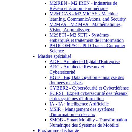
M2IREN - M2 IREN - Industries de
Réseau et économie numérique
M2MICAS - M2 MICAS - Machine
learnIng, CommunicAtions, and Security
M2MVA - M2 MVA - Mathématiques,
Vision, Apprentissage
M2SETI - M2 SETI - Systèmes
embarqués et traitement de l'information
PHDCOMPSC - PhD Track - Computer
Science
Mastère spécialisé
ADE - Architecte Digital d'Entreprise
ARC - Architecte Réseaux et
Cybersécurité
BGD - Big Data : gestion et analyse des
données massives
CYBER2 - Cybersécurité et Cyberdéfense
ECRSI - Expert cybersécurité des réseaux
et des systèmes d'information
IA - IA : Intelligence Artificielle
MSIR - Management des systèmes
d'information en réseaux
SMOB - Smart Mobility - Transformation
Numérique des Systèmes de Mobilité
Programme d'échange