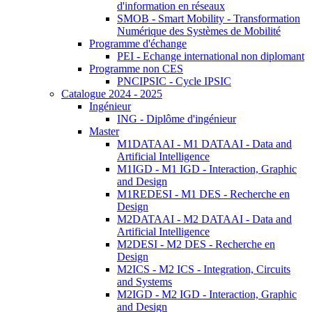
d'information en réseaux
SMOB - Smart Mobility - Transformation
Numérique des Systèmes de Mobilité
Programme d'échange
PEI - Echange international non diplomant
Programme non CES
PNCIPSIC - Cycle IPSIC
Catalogue 2024 - 2025
Ingénieur
ING - Diplôme d'ingénieur
Master
M1DATAAI - M1 DATAAI - Data and
Artificial Intelligence
M1IGD - M1 IGD - Interaction, Graphic
and Design
M1REDESI - M1 DES - Recherche en
Design
M2DATAAI - M2 DATAAI - Data and
Artificial Intelligence
M2DESI - M2 DES - Recherche en
Design
M2ICS - M2 ICS - Integration, Circuits
and Systems
M2IGD - M2 IGD - Interaction, Graphic
and Design