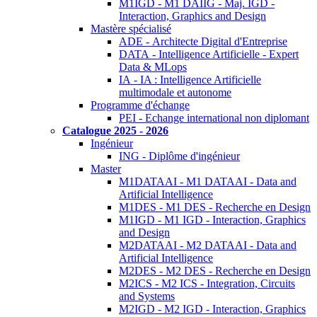
M1IGD - M1 DAIIG - Maj. IGD -
Interaction, Graphics and Design
Mastère spécialisé
ADE - Architecte Digital d'Entreprise
DATA - Intelligence Artificielle - Expert
Data & MLops
IA - IA : Intelligence Artificielle
multimodale et autonome
Programme d'échange
PEI - Echange international non diplomant
Catalogue 2025 - 2026
Ingénieur
ING - Diplôme d'ingénieur
Master
M1DATAAI - M1 DATAAI - Data and
Artificial Intelligence
M1DES - M1 DES - Recherche en Design
M1IGD - M1 IGD - Interaction, Graphics
and Design
M2DATAAI - M2 DATAAI - Data and
Artificial Intelligence
M2DES - M2 DES - Recherche en Design
M2ICS - M2 ICS - Integration, Circuits
and Systems
M2IGD - M2 IGD - Interaction, Graphics