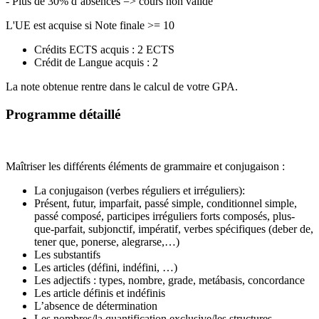
- Plus de 30% d’absences => cours non validé
L'UE est acquise si Note finale >= 10
Crédits ECTS acquis : 2 ECTS
Crédit de Langue acquis : 2
La note obtenue rentre dans le calcul de votre GPA.
Programme détaillé
Maîtriser les différents éléments de grammaire et conjugaison :
La conjugaison (verbes réguliers et irréguliers):
Présent, futur, imparfait, passé simple, conditionnel simple,
passé composé, participes irréguliers forts composés, plus-
que-parfait, subjonctif, impératif, verbes spécifiques (deber de,
tener que, ponerse, alegrarse,…)
Les substantifs
Les articles (défini, indéfini, …)
Les adjectifs : types, nombre, grade, metábasis, concordance
Les article définis et indéfinis
L’absence de détermination
Les nombres/la quantification exclusive/les structures