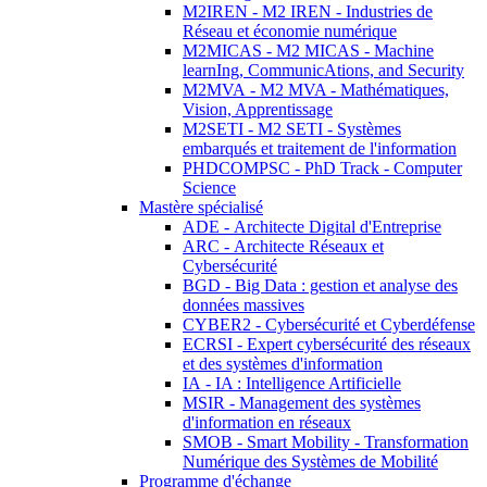
M2IREN - M2 IREN - Industries de
Réseau et économie numérique
M2MICAS - M2 MICAS - Machine
learnIng, CommunicAtions, and Security
M2MVA - M2 MVA - Mathématiques,
Vision, Apprentissage
M2SETI - M2 SETI - Systèmes
embarqués et traitement de l'information
PHDCOMPSC - PhD Track - Computer
Science
Mastère spécialisé
ADE - Architecte Digital d'Entreprise
ARC - Architecte Réseaux et
Cybersécurité
BGD - Big Data : gestion et analyse des
données massives
CYBER2 - Cybersécurité et Cyberdéfense
ECRSI - Expert cybersécurité des réseaux
et des systèmes d'information
IA - IA : Intelligence Artificielle
MSIR - Management des systèmes
d'information en réseaux
SMOB - Smart Mobility - Transformation
Numérique des Systèmes de Mobilité
Programme d'échange