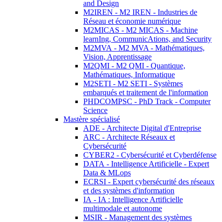
and Design
M2IREN - M2 IREN - Industries de
Réseau et économie numérique
M2MICAS - M2 MICAS - Machine
learnIng, CommunicAtions, and Security
M2MVA - M2 MVA - Mathématiques,
Vision, Apprentissage
M2QMI - M2 QMI - Quantique,
Mathématiques, Informatique
M2SETI - M2 SETI - Systèmes
embarqués et traitement de l'information
PHDCOMPSC - PhD Track - Computer
Science
Mastère spécialisé
ADE - Architecte Digital d'Entreprise
ARC - Architecte Réseaux et
Cybersécurité
CYBER2 - Cybersécurité et Cyberdéfense
DATA - Intelligence Artificielle - Expert
Data & MLops
ECRSI - Expert cybersécurité des réseaux
et des systèmes d'information
IA - IA : Intelligence Artificielle
multimodale et autonome
MSIR - Management des systèmes