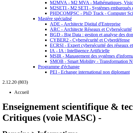
M2MVA - M2 MVA - Mathématiques, Vision
M2SETI - M2 SETI - Systèmes embarqués et 
PHDCOMPSC - PhD Track - Computer Sci
Mastère spécialisé
ADE - Architecte Digital d'Entreprise
ARC - Architecte Réseaux et Cybersécurité
BGD - Big Data : gestion et analyse des do
CYBER2 - Cybersécurité et Cyberdéfense
ECRSI - Expert cybersécurité des réseaux et
IA - IA : Intelligence Artificielle
MSIR - Management des systèmes d'informa
SMOB - Smart Mobility - Transformation N
Programme d'échange
PEI - Echange international non diplomant
2.12.20 (803)
Accueil
Enseignement scientifique & te
Critiques (voie MASC) -