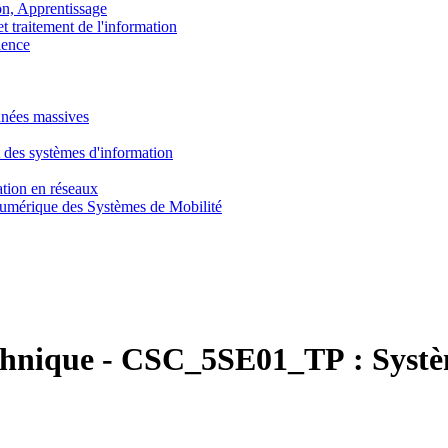
, Apprentissage
traitement de l'information
ence
nnées massives
 des systèmes d'information
tion en réseaux
umérique des Systèmes de Mobilité
chnique
-
CSC_5SE01_TP :
Syst