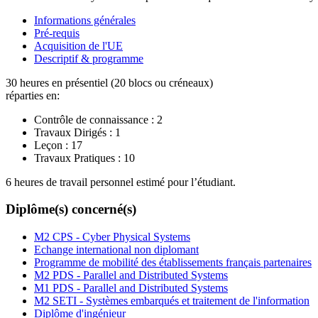
Informations générales
Pré-requis
Acquisition de l'UE
Descriptif & programme
30 heures en présentiel (20 blocs ou créneaux)
réparties en:
Contrôle de connaissance :
2
Travaux Dirigés :
1
Leçon :
17
Travaux Pratiques :
10
6 heures de travail personnel estimé pour l’étudiant.
Diplôme(s) concerné(s)
M2 CPS - Cyber Physical Systems
Echange international non diplomant
Programme de mobilité des établissements français partenaires
M2 PDS - Parallel and Distributed Systems
M1 PDS - Parallel and Distributed Systems
M2 SETI - Systèmes embarqués et traitement de l'information
Diplôme d'ingénieur