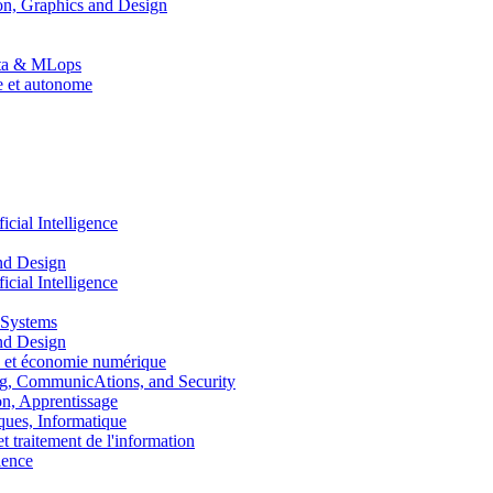
n, Graphics and Design
Data & MLops
le et autonome
ial Intelligence
nd Design
ial Intelligence
 Systems
nd Design
 et économie numérique
, CommunicAtions, and Security
, Apprentissage
ues, Informatique
traitement de l'information
ence