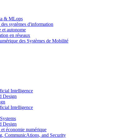
Data & MLops
 des systèmes d'information
le et autonome
tion en réseaux
umérique des Systèmes de Mobilité
ial Intelligence
d Design
ign
ial Intelligence
 Systems
d Design
 et économie numérique
, CommunicAtions, and Security