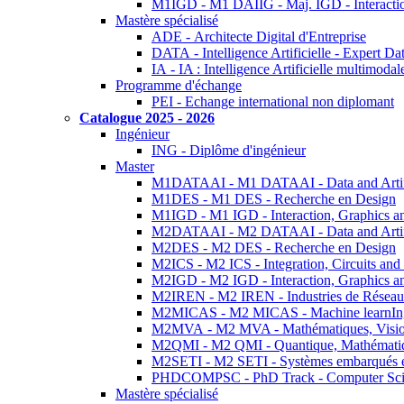
M1IGD - M1 DAIIG - Maj. IGD - Interactio
Mastère spécialisé
ADE - Architecte Digital d'Entreprise
DATA - Intelligence Artificielle - Expert 
IA - IA : Intelligence Artificielle multimoda
Programme d'échange
PEI - Echange international non diplomant
Catalogue 2025 - 2026
Ingénieur
ING - Diplôme d'ingénieur
Master
M1DATAAI - M1 DATAAI - Data and Artific
M1DES - M1 DES - Recherche en Design
M1IGD - M1 IGD - Interaction, Graphics a
M2DATAAI - M2 DATAAI - Data and Artific
M2DES - M2 DES - Recherche en Design
M2ICS - M2 ICS - Integration, Circuits and
M2IGD - M2 IGD - Interaction, Graphics a
M2IREN - M2 IREN - Industries de Réseau
M2MICAS - M2 MICAS - Machine learnIng
M2MVA - M2 MVA - Mathématiques, Vision
M2QMI - M2 QMI - Quantique, Mathématiq
M2SETI - M2 SETI - Systèmes embarqués et 
PHDCOMPSC - PhD Track - Computer Sci
Mastère spécialisé