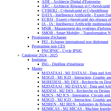
ADE - Architecte Digital d'Entreprise
ARC - Architecte Réseaux et Cybersécurité
CYBER2 - Cybersécurité et Cyberdéfense
DATA - Intelligence Artificielle - Expert 
ECRSI - Expert cybersécurité des réseaux et
IA - IA : Intelligence Artificielle multimoda
MSIR - Management des systèmes d'informa
SMOB - Smart Mobility - Transformation N
Programme d'échange
PEI - Echange international non diplomant
Programme non CES
PNCIPSIC - Cycle IPSIC
Catalogue 2024 - 2025
Ingénieur
ING - Diplôme d'ingénieur
Master
M1DATAAI - M1 DATAAI - Data and Artific
M1IGD - M1 IGD - Interaction, Graphic an
M1REDESI - M1 DES - Recherche en Des
M2DATAAI - M2 DATAAI - Data and Artific
M2DESI - M2 DES - Recherche en Design
M2ICS - M2 ICS - Integration, Circuits and
M2IGD - M2 IGD - Interaction, Graphic an
M2IREN - M2 IREN - Industries de Réseau
M2MICAS - M2 MICAS - Machine learnIng