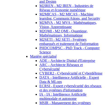
and Design
M2IREN - M2 IREN - Industries de
Réseau et économie numérique
M2MICAS - M2 MICAS - Machine
learnIng, CommunicAtions, and Security
M2MVA - M2 MVA - Mathématiques,
Vision, Apprentissage
M2QMI - M2 QMI - Quantique,
Mathématiques, Informatique
M2SETI - M2 SETI - Systèmes
embarqués et traitement de l'information
PHDCOMPSC - PhD Track - Computer
Science
Mastère spécialisé
ADE - Architecte Digital d'Entreprise
ARC - Architecte Réseaux et
Cybersécurité
CYBER2 - Cybersécurité et Cyberdéfense
DATA - Intelligence Artificielle - Expert
Data & MLops
ECRSI - Expert cybersécurité des réseaux
et des systèmes d'information
IA - IA : Intelligence Artificielle
multimodale et autonome
MSIR - Management des systèmes