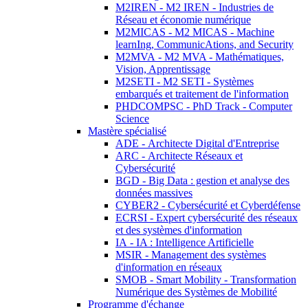
M2IREN - M2 IREN - Industries de
Réseau et économie numérique
M2MICAS - M2 MICAS - Machine
learnIng, CommunicAtions, and Security
M2MVA - M2 MVA - Mathématiques,
Vision, Apprentissage
M2SETI - M2 SETI - Systèmes
embarqués et traitement de l'information
PHDCOMPSC - PhD Track - Computer
Science
Mastère spécialisé
ADE - Architecte Digital d'Entreprise
ARC - Architecte Réseaux et
Cybersécurité
BGD - Big Data : gestion et analyse des
données massives
CYBER2 - Cybersécurité et Cyberdéfense
ECRSI - Expert cybersécurité des réseaux
et des systèmes d'information
IA - IA : Intelligence Artificielle
MSIR - Management des systèmes
d'information en réseaux
SMOB - Smart Mobility - Transformation
Numérique des Systèmes de Mobilité
Programme d'échange