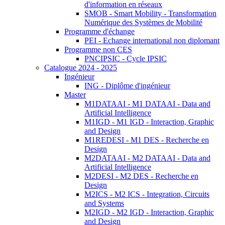
d'information en réseaux
SMOB - Smart Mobility - Transformation
Numérique des Systèmes de Mobilité
Programme d'échange
PEI - Echange international non diplomant
Programme non CES
PNCIPSIC - Cycle IPSIC
Catalogue 2024 - 2025
Ingénieur
ING - Diplôme d'ingénieur
Master
M1DATAAI - M1 DATAAI - Data and
Artificial Intelligence
M1IGD - M1 IGD - Interaction, Graphic
and Design
M1REDESI - M1 DES - Recherche en
Design
M2DATAAI - M2 DATAAI - Data and
Artificial Intelligence
M2DESI - M2 DES - Recherche en
Design
M2ICS - M2 ICS - Integration, Circuits
and Systems
M2IGD - M2 IGD - Interaction, Graphic
and Design