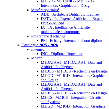
M1IGD - M1 DAIIG - Maj. IGD -
Interaction, Graphics and Design
Mastère spécialisé
ADE - Architecte Digital d'Entreprise
DATA - Intelligence Artificielle - Expert
Data & MLops
IA - IA : Intelligence Artificielle
multimodale et autonome
Programme d'échange
PEI - Echange international non diplomant
Catalogue 2025 - 2026
Ingénieur
ING - Diplôme d'ingénieur
Master
M1DATAAI - M1 DATAAI - Data and
Artificial Intelligence
M1DES - M1 DES - Recherche en Design
M1IGD - M1 IGD - Interaction, Graphics
and Design
M2DATAAI - M2 DATAAI - Data and
Artificial Intelligence
M2DES - M2 DES - Recherche en Design
M2ICS - M2 ICS - Integration, Circuits
and Systems
M2IGD - M2 IGD - Interaction, Graphics